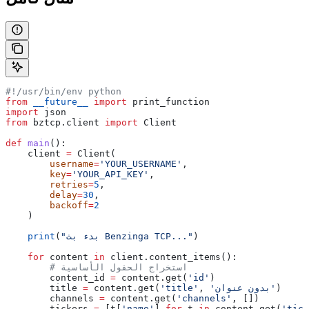
#!/usr/bin/env python
from
 __future__
 import
 print_function
import
 json
from
 bztcp.client 
import
 Client
def
 main
():
    client 
=
 Client(
        username
=
'YOUR_USERNAME'
,
        key
=
'YOUR_API_KEY'
,
        retries
=
5
,
        delay
=
30
,
        backoff
=
2
    )
)
"بدء بث Benzinga TCP..."
(
    print
    for
 content 
in
 client.content_items():
        # استخراج الحقول الأساسية
        content_id 
=
 content.get(
'id'
)
)
'بدون عنوان'
, 
'title'
 content.get(
=
        title 
        channels 
=
 content.get(
'channels'
, [])
        tickers 
=
 [t[
'name'
] 
for
 t 
in
 content.get(
'tick