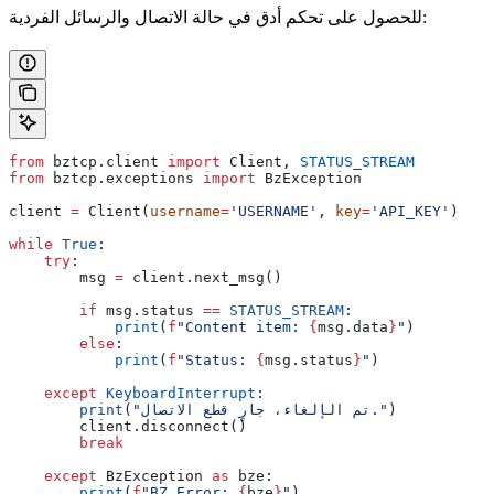
للحصول على تحكم أدق في حالة الاتصال والرسائل الفردية:
from
 bztcp.client 
import
 Client, 
STATUS_STREAM
from
 bztcp.exceptions 
import
 BzException
client 
=
 Client(
username
=
'USERNAME'
, 
key
=
'API_KEY'
)
while
 True
:
    try
:
        msg 
=
 client.next_msg()
        if
 msg.status 
==
 STATUS_STREAM
:
            print
(
f
"Content item: 
{
msg.data
}
"
)
        else
:
            print
(
f
"Status: 
{
msg.status
}
"
)
    except
 KeyboardInterrupt
:
)
"تم الإلغاء، جارٍ قطع الاتصال."
(
        print
        client.disconnect()
        break
    except
 BzException 
as
 bze:
        print
(
f
"BZ Error: 
{
bze
}
"
)