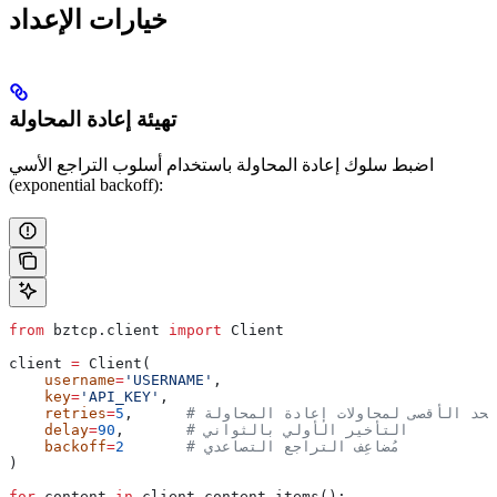
خيارات الإعداد
تهيئة إعادة المحاولة
اضبط سلوك إعادة المحاولة باستخدام أسلوب التراجع الأسي
(exponential backoff):
from
 bztcp.client 
import
 Client
client 
=
 Client(
    username
=
'USERNAME'
,
    key
=
'API_KEY'
,
الحد الأقصى لمحاولات إعادة المحاولة
,      
5
=
    retries
# التأخير الأولي بالثواني
,       
90
=
    delay
       # مُضاعِف التراجع التصاعدي
2
=
    backoff
)
for
 content 
in
 client.content_items():