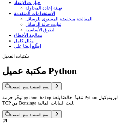
خيارات الإعداد
تهيئة إعادة المحاولة
الاستخدامات المتقدمة
المعالجة منخفضة المستوى للرسائل
ثوابت حالة الرسائل
الطرق الأساسية
معالجة الأخطاء
مثال كامل
اطّلع أيضًا على
مكتبات العميل
مكتبة عميل Python
نسخ الصفحة
نسخ الصفحة
تنفيذًا خالصًا بلغة Python لبروتوكول
توفّر حزمة
python-bztcp
TCP من Benzinga لبث البيانات المالية.
نسخ الصفحة
نسخ الصفحة