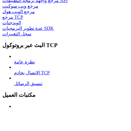
مرجع واجهة برمجة التطبيقات API
مرجع ويب سوكيت
مرجع الويب هوك
مرجع TCP
الويدجتات
عدة تطوير البرمجيات SDK
سجل التغييرات
البث عبر بروتوكول TCP
نظرة عامة
الاتصال بخادم TCP
تنسيق الرسائل
مكتبات العميل