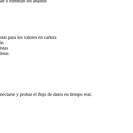
an o eliminan los análisis
tas para los valores en cartera
ón
istas
istas
ectarse y probar el flujo de datos en tiempo real.