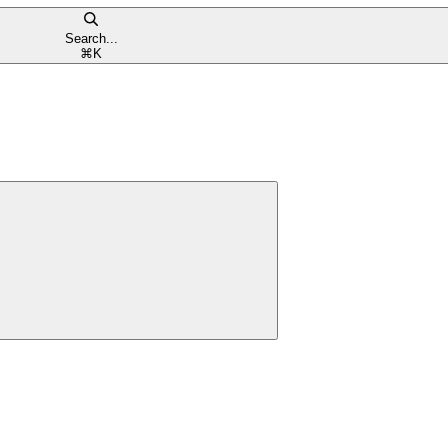
Search...
⌘
K