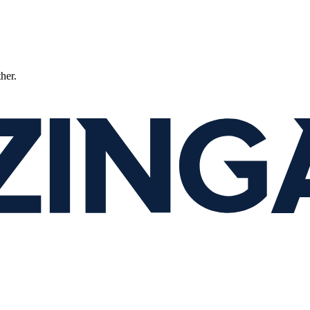
ther.