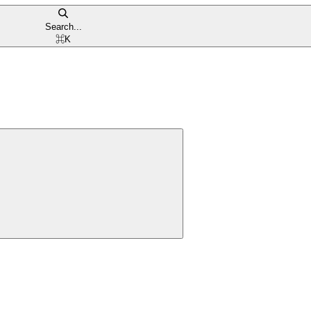
Search...
⌘
K