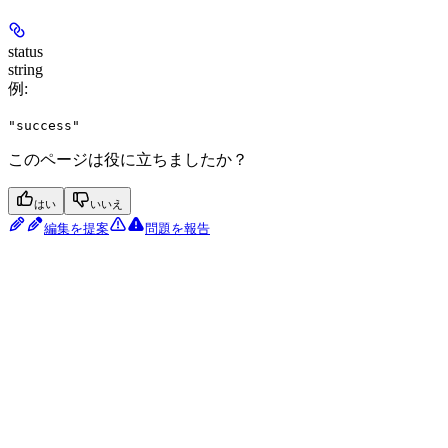
status
string
例
:
"success"
このページは役に立ちましたか？
はい
いいえ
編集を提案
問題を報告