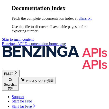
Documentation Index
Fetch the complete documentation index at:
/llms.txt
Use this file to discover all available pages before
exploring further.
Skip to main content
Benzinga API Documentation
home page
日本語
アシスタントに質問
Search...
⌘
K
Support
Start for Free
Start for Free