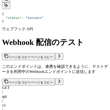
{
  "status"
: 
"success"
}
ウェブフック API
Webhook 配信のテスト
ページをコピー
ページをコピー
このエンドポイントは、連携を確認できるように、テストデ
ータを利用中のWebhookエンドポイントに送信します
ページをコピー
ページをコピー
GET
/
api
/
v1
/