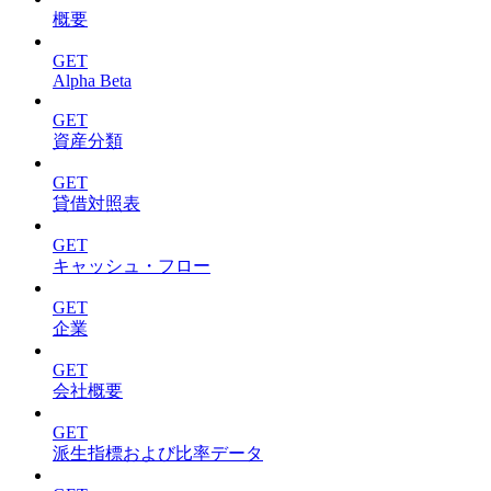
概要
GET
Alpha Beta
GET
資産分類
GET
貸借対照表
GET
キャッシュ・フロー
GET
企業
GET
会社概要
GET
派生指標および比率データ