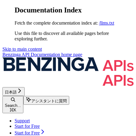
Documentation Index
Fetch the complete documentation index at:
/llms.txt
Use this file to discover all available pages before
exploring further.
Skip to main content
Benzinga API Documentation
home page
日本語
アシスタントに質問
Search...
⌘
K
Support
Start for Free
Start for Free