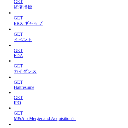
GET
経済指標
GET
ERX ギャップ
GET
イベント
GET
FDA
GET
ガイダンス
GET
Haltresume
GET
IPO
GET
M&A（Merger and Acquisition）