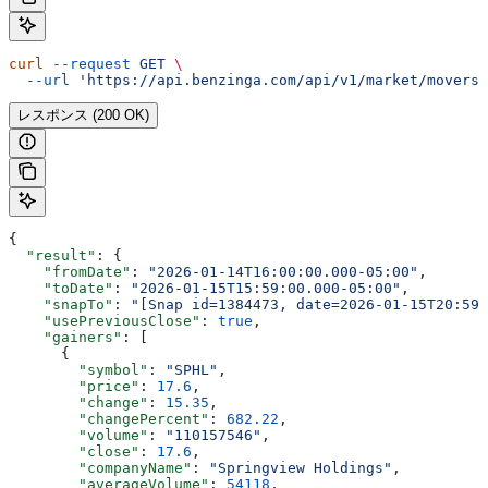
curl
 --request
 GET
 \
  --url
 'https://api.benzinga.com/api/v1/market/movers?
レスポンス (200 OK)
{
  "result"
: {
    "fromDate"
: 
"2026-01-14T16:00:00.000-05:00"
,
    "toDate"
: 
"2026-01-15T15:59:00.000-05:00"
,
    "snapTo"
: 
"[Snap id=1384473, date=2026-01-15T20:59:
    "usePreviousClose"
: 
true
,
    "gainers"
: [
      {
        "symbol"
: 
"SPHL"
,
        "price"
: 
17.6
,
        "change"
: 
15.35
,
        "changePercent"
: 
682.22
,
        "volume"
: 
"110157546"
,
        "close"
: 
17.6
,
        "companyName"
: 
"Springview Holdings"
,
        "averageVolume"
: 
54118
,