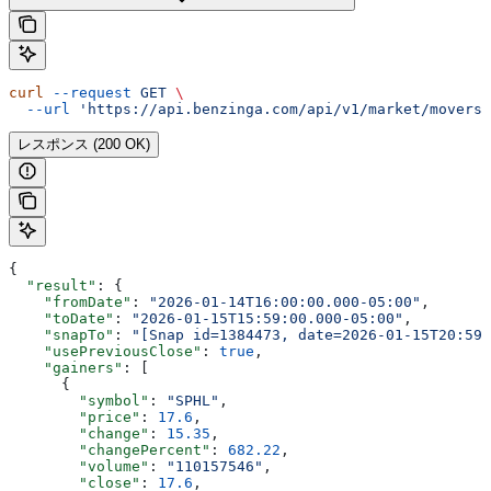
curl
 --request
 GET
 \
  --url
 'https://api.benzinga.com/api/v1/market/movers?
レスポンス (200 OK)
{
  "result"
: {
    "fromDate"
: 
"2026-01-14T16:00:00.000-05:00"
,
    "toDate"
: 
"2026-01-15T15:59:00.000-05:00"
,
    "snapTo"
: 
"[Snap id=1384473, date=2026-01-15T20:59:
    "usePreviousClose"
: 
true
,
    "gainers"
: [
      {
        "symbol"
: 
"SPHL"
,
        "price"
: 
17.6
,
        "change"
: 
15.35
,
        "changePercent"
: 
682.22
,
        "volume"
: 
"110157546"
,
        "close"
: 
17.6
,