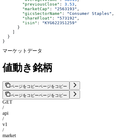
        "previousClose"
: 
3.53
,
        "marketCap"
: 
"2563193"
,
        "gicsSectorName"
: 
"Consumer Staples"
,
        "shareFloat"
: 
"573192"
,
        "isin"
: 
"KYG6223S1259"
      }
    ]
  }
}
マーケットデータ
値動き銘柄
ページをコピー
ページをコピー
ページをコピー
ページをコピー
GET
/
api
/
v1
/
market