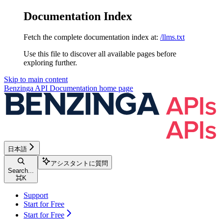
Documentation Index
Fetch the complete documentation index at:
/llms.txt
Use this file to discover all available pages before
exploring further.
Skip to main content
Benzinga API Documentation
home page
日本語
アシスタントに質問
Search...
⌘
K
Support
Start for Free
Start for Free