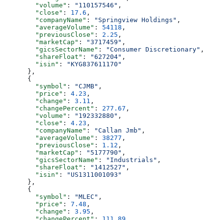
        "volume"
: 
"110157546"
,
        "close"
: 
17.6
,
        "companyName"
: 
"Springview Holdings"
,
        "averageVolume"
: 
54118
,
        "previousClose"
: 
2.25
,
        "marketCap"
: 
"3717459"
,
        "gicsSectorName"
: 
"Consumer Discretionary"
,
        "shareFloat"
: 
"627204"
,
        "isin"
: 
"KYG837611170"
      },
      {
        "symbol"
: 
"CJMB"
,
        "price"
: 
4.23
,
        "change"
: 
3.11
,
        "changePercent"
: 
277.67
,
        "volume"
: 
"192332880"
,
        "close"
: 
4.23
,
        "companyName"
: 
"Callan Jmb"
,
        "averageVolume"
: 
38277
,
        "previousClose"
: 
1.12
,
        "marketCap"
: 
"5177790"
,
        "gicsSectorName"
: 
"Industrials"
,
        "shareFloat"
: 
"1412527"
,
        "isin"
: 
"US1311001093"
      },
      {
        "symbol"
: 
"MLEC"
,
        "price"
: 
7.48
,
        "change"
: 
3.95
,
        "changePercent"
: 
111.89
,