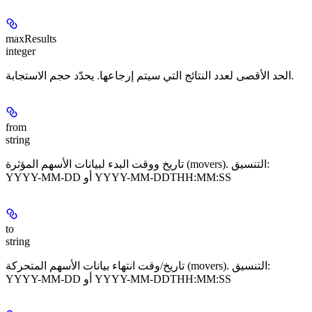
maxResults
integer
الحد الأقصى لعدد النتائج التي سيتم إرجاعها. يحدّد حجم الاستجابة.
from
string
تاريخ ووقت البدء لبيانات الأسهم المؤثرة (movers). التنسيق:
YYYY-MM-DD أو YYYY-MM-DDTHH:MM:SS
to
string
تاريخ/وقت انتهاء بيانات الأسهم المتحركة (movers). التنسيق:
YYYY-MM-DD أو YYYY-MM-DDTHH:MM:SS