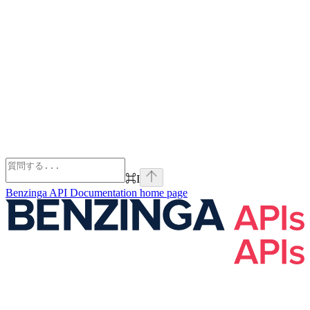
⌘
I
Benzinga API Documentation
home page