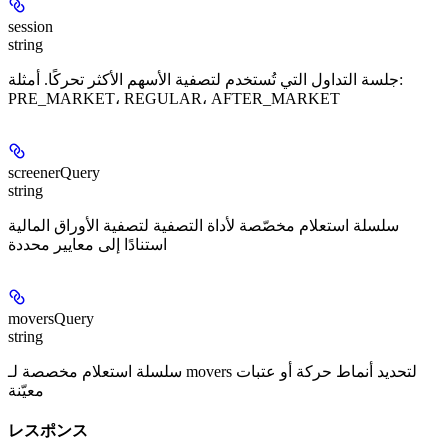
session
string
جلسة التداول التي تُستخدم لتصفية الأسهم الأكثر تحركًا. أمثلة:
PRE_MARKET، REGULAR، AFTER_MARKET
screenerQuery
string
سلسلة استعلام مخصّصة لأداة التصفية لتصفية الأوراق المالية
استنادًا إلى معايير محددة
moversQuery
string
سلسلة استعلام مخصصة لـ movers لتحديد أنماط حركة أو عتبات
معيّنة
レスポンス