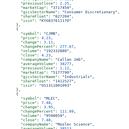
        "previousClose"
: 
2.25
,
        "marketCap"
: 
"3717459"
,
        "gicsSectorName"
: 
"Consumer Discretionary"
,
        "shareFloat"
: 
"627204"
,
        "isin"
: 
"KYG837611170"
      },
      {
        "symbol"
: 
"CJMB"
,
        "price"
: 
4.23
,
        "change"
: 
3.11
,
        "changePercent"
: 
277.67
,
        "volume"
: 
"192332880"
,
        "close"
: 
4.23
,
        "companyName"
: 
"Callan Jmb"
,
        "averageVolume"
: 
38277
,
        "previousClose"
: 
1.12
,
        "marketCap"
: 
"5177790"
,
        "gicsSectorName"
: 
"Industrials"
,
        "shareFloat"
: 
"1412527"
,
        "isin"
: 
"US1311001093"
      },
      {
        "symbol"
: 
"MLEC"
,
        "price"
: 
7.48
,
        "change"
: 
3.95
,
        "changePercent"
: 
111.89
,
        "volume"
: 
"9590059"
,
        "close"
: 
7.48
,
        "companyName"
: 
"Moolec Science"
,
        "averageVolume"
: 
38513
,