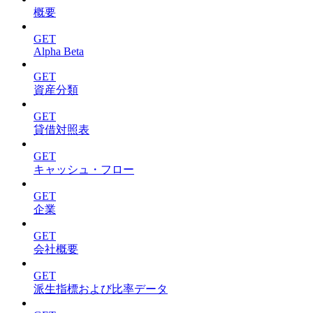
概要
GET
Alpha Beta
GET
資産分類
GET
貸借対照表
GET
キャッシュ・フロー
GET
企業
GET
会社概要
GET
派生指標および比率データ