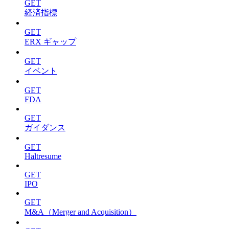
GET
経済指標
GET
ERX ギャップ
GET
イベント
GET
FDA
GET
ガイダンス
GET
Haltresume
GET
IPO
GET
M&A（Merger and Acquisition）