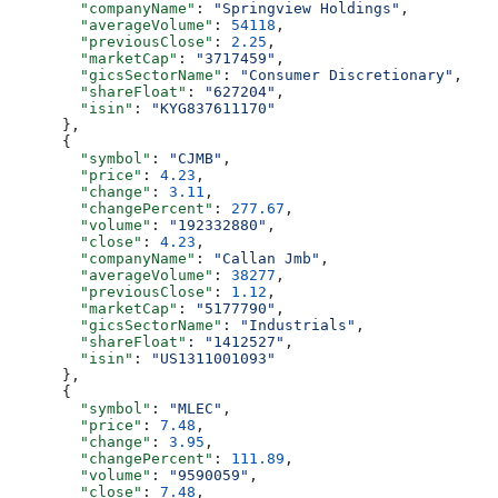
        "companyName"
: 
"Springview Holdings"
,
        "averageVolume"
: 
54118
,
        "previousClose"
: 
2.25
,
        "marketCap"
: 
"3717459"
,
        "gicsSectorName"
: 
"Consumer Discretionary"
,
        "shareFloat"
: 
"627204"
,
        "isin"
: 
"KYG837611170"
      },
      {
        "symbol"
: 
"CJMB"
,
        "price"
: 
4.23
,
        "change"
: 
3.11
,
        "changePercent"
: 
277.67
,
        "volume"
: 
"192332880"
,
        "close"
: 
4.23
,
        "companyName"
: 
"Callan Jmb"
,
        "averageVolume"
: 
38277
,
        "previousClose"
: 
1.12
,
        "marketCap"
: 
"5177790"
,
        "gicsSectorName"
: 
"Industrials"
,
        "shareFloat"
: 
"1412527"
,
        "isin"
: 
"US1311001093"
      },
      {
        "symbol"
: 
"MLEC"
,
        "price"
: 
7.48
,
        "change"
: 
3.95
,
        "changePercent"
: 
111.89
,
        "volume"
: 
"9590059"
,
        "close"
: 
7.48
,