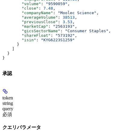
        "volume"
: 
"9590059"
,
        "close"
: 
7.48
,
        "companyName"
: 
"Moolec Science"
,
        "averageVolume"
: 
38513
,
        "previousClose"
: 
3.53
,
        "marketCap"
: 
"2563193"
,
        "gicsSectorName"
: 
"Consumer Staples"
,
        "shareFloat"
: 
"573192"
,
        "isin"
: 
"KYG6223S1259"
      }
    ]
  }
}
承認
token
string
query
必須
クエリパラメータ