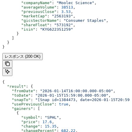
        "companyName"
: 
"Moolec Science"
,
        "averageVolume"
: 
38513
,
        "previousClose"
: 
3.53
,
        "marketCap"
: 
"2563193"
,
        "gicsSectorName"
: 
"Consumer Staples"
,
        "shareFloat"
: 
"573192"
,
        "isin"
: 
"KYG6223S1259"
      }
    ]
  }
}
レスポンス (200 OK)
{
  "result"
: {
    "fromDate"
: 
"2026-01-14T16:00:00.000-05:00"
,
    "toDate"
: 
"2026-01-15T15:59:00.000-05:00"
,
    "snapTo"
: 
"[Snap id=1384473, date=2026-01-15T20:59:
    "usePreviousClose"
: 
true
,
    "gainers"
: [
      {
        "symbol"
: 
"SPHL"
,
        "price"
: 
17.6
,
        "change"
: 
15.35
,
        "changePercent"
: 
682.22
,