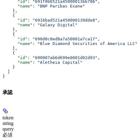
      "id"
: 
"691f0b6521a45000013bb706"
,
      "name"
: 
"BNP Paribas Exane"
    },
    {
      "id"
: 
"6916bad521a450000139dde8"
,
      "name"
: 
"Galaxy Digital"
    },
    {
      "id"
: 
"690d8c8ed8a7a50001a7ca17"
,
      "name"
: 
"Blue Diamond Securities of America LLC"
    },
    {
      "id"
: 
"690907ab6d699e0001d02d93"
,
      "name"
: 
"Aletheia Capital"
    }
  ]
}
承認
token
string
query
必須