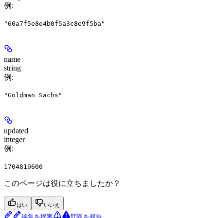
例
:
"60a7f5e8e4b0f5a3c8e9f5ba"
name
string
例
:
"Goldman Sachs"
updated
integer
例
:
1704819600
このページは役に立ちましたか？
はい
いいえ
編集を提案
問題を報告