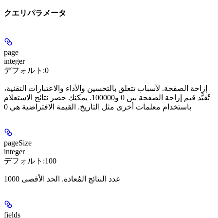
クエリパラメータ
page
integer
デフォルト:
0
إزاحة الصفحة. لأسباب تتعلق بالتحسين والأداء والاعتبارات التقنية،
تُقيَّد قيم إزاحة الصفحة بين 0 و100000. يمكنك حصر نتائج الاستعلام
باستخدام معلمات أخرى مثل التاريخ. القيمة الافتراضية هي 0
pageSize
integer
デフォルト:
100
عدد النتائج المُعادة. الحد الأقصى 1000
fields