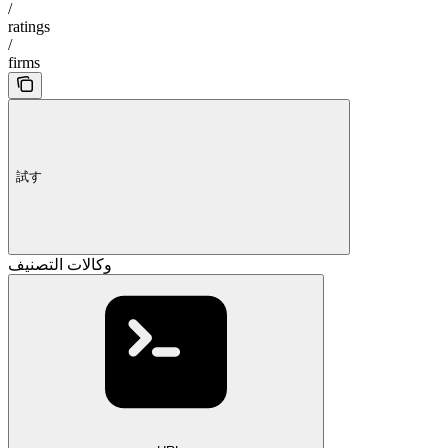
/
ratings
/
firms
試す
وكالات التصنيف