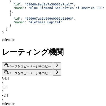
    {
      "id"
: 
"690d8c8ed8a7a50001a7ca17"
,
      "name"
: 
"Blue Diamond Securities of America LLC"
    },
    {
      "id"
: 
"690907ab6d699e0001d02d93"
,
      "name"
: 
"Aletheia Capital"
    }
  ]
}
calendar
レーティング機関
ページをコピー
ページをコピー
ページをコピー
ページをコピー
GET
/
api
/
v2.1
/
calendar