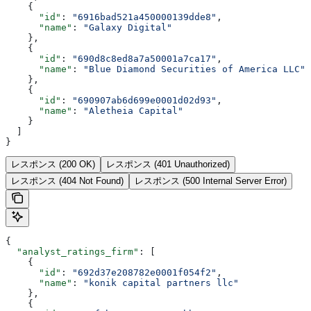
    {
      "id"
: 
"6916bad521a450000139dde8"
,
      "name"
: 
"Galaxy Digital"
    },
    {
      "id"
: 
"690d8c8ed8a7a50001a7ca17"
,
      "name"
: 
"Blue Diamond Securities of America LLC"
    },
    {
      "id"
: 
"690907ab6d699e0001d02d93"
,
      "name"
: 
"Aletheia Capital"
    }
  ]
}
レスポンス (200 OK)
レスポンス (401 Unauthorized)
レスポンス (404 Not Found)
レスポンス (500 Internal Server Error)
{
  "analyst_ratings_firm"
: [
    {
      "id"
: 
"692d37e208782e0001f054f2"
,
      "name"
: 
"konik capital partners llc"
    },
    {