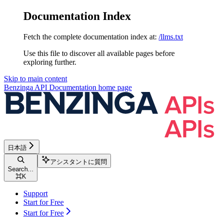
Documentation Index
Fetch the complete documentation index at:
/llms.txt
Use this file to discover all available pages before
exploring further.
Skip to main content
Benzinga API Documentation
home page
日本語
アシスタントに質問
Search...
⌘
K
Support
Start for Free
Start for Free