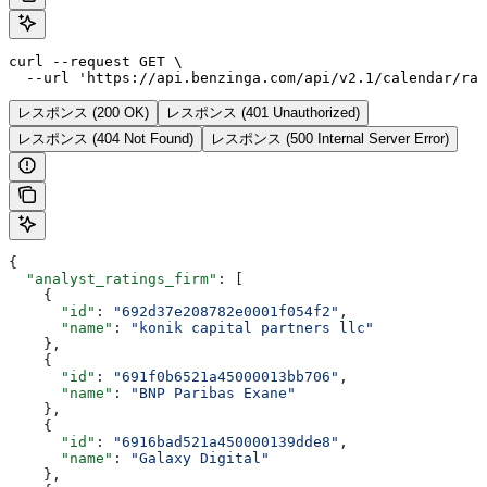
curl --request GET \

  --url 'https://api.benzinga.com/api/v2.1/calendar/rat
レスポンス (200 OK)
レスポンス (401 Unauthorized)
レスポンス (404 Not Found)
レスポンス (500 Internal Server Error)
{
  "analyst_ratings_firm"
: [
    {
      "id"
: 
"692d37e208782e0001f054f2"
,
      "name"
: 
"konik capital partners llc"
    },
    {
      "id"
: 
"691f0b6521a45000013bb706"
,
      "name"
: 
"BNP Paribas Exane"
    },
    {
      "id"
: 
"6916bad521a450000139dde8"
,
      "name"
: 
"Galaxy Digital"
    },