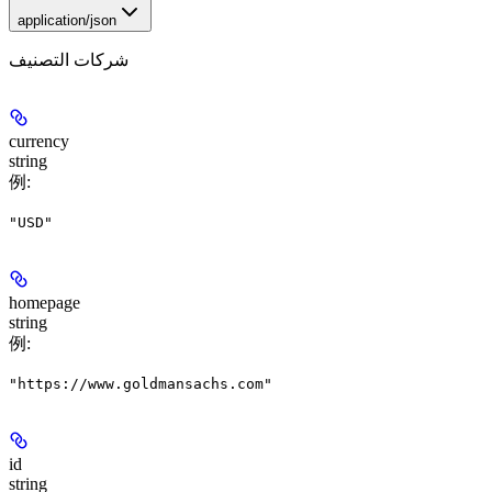
application/json
شركات التصنيف
currency
string
例
:
"USD"
homepage
string
例
:
"https://www.goldmansachs.com"
id
string