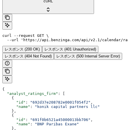
cURL
curl --request GET \

  --url 'https://api.benzinga.com/api/v2.1/calendar/rat
レスポンス (200 OK)
レスポンス (401 Unauthorized)
レスポンス (404 Not Found)
レスポンス (500 Internal Server Error)
{
  "analyst_ratings_firm"
: [
    {
      "id"
: 
"692d37e208782e0001f054f2"
,
      "name"
: 
"konik capital partners llc"
    },
    {
      "id"
: 
"691f0b6521a45000013bb706"
,
      "name"
: 
"BNP Paribas Exane"
    },