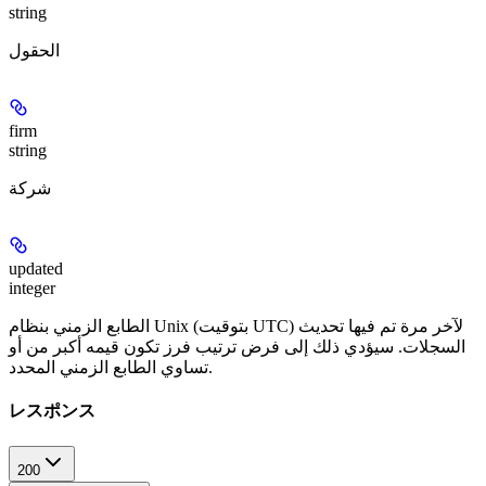
string
الحقول
firm
string
شركة
updated
integer
الطابع الزمني بنظام Unix (بتوقيت UTC) لآخر مرة تم فيها تحديث
السجلات. سيؤدي ذلك إلى فرض ترتيب فرز تكون قيمه أكبر من أو
تساوي الطابع الزمني المحدد.
レスポンス
200