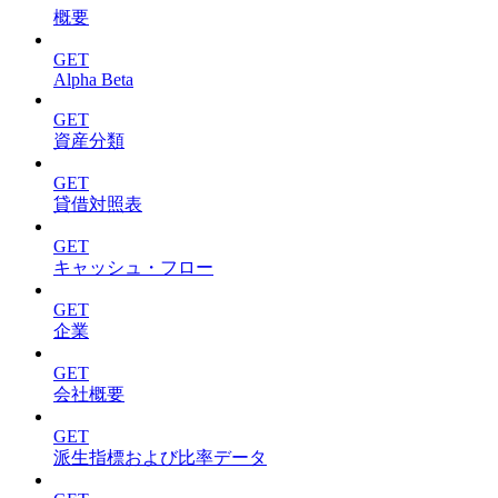
概要
GET
Alpha Beta
GET
資産分類
GET
貸借対照表
GET
キャッシュ・フロー
GET
企業
GET
会社概要
GET
派生指標および比率データ