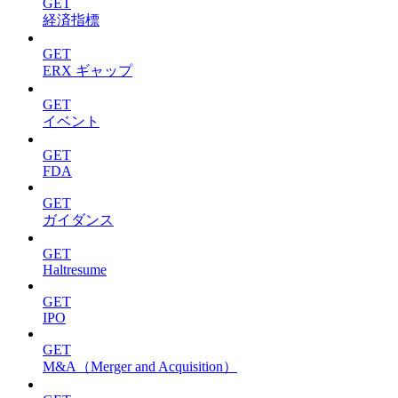
GET
経済指標
GET
ERX ギャップ
GET
イベント
GET
FDA
GET
ガイダンス
GET
Haltresume
GET
IPO
GET
M&A（Merger and Acquisition）