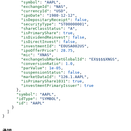
        "symbol"
: 
"AAPL"
,
        "exchangeId"
: 
"NAS"
,
        "currencyId"
: 
"USD"
,
        "ipoDate"
: 
"1980-12-12"
,
        "isDepositaryReceipt"
: 
false
,
        "securityType"
: 
"ST00000001"
,
        "shareClassStatus"
: 
"A"
,
        "isPrimaryShare"
: 
true
,
        "isDividendReinvest"
: 
false
,
        "isDirectInvest"
: 
false
,
        "investmentId"
: 
"E0USA002US"
,
        "ipoOfferPrice"
: 
28.75
,
        "mic"
: 
"XNAS"
,
        "exchangeSubMarketGlobalId"
: 
"EX$$$$XNGS"
,
        "conversionRatio"
: 
1.0
,
        "parValue"
: 
1e-05
,
        "suspensionStatus"
: 
false
,
        "marketDataId"
: 
"126.1.AAPL"
,
        "isPrimaryShare1031"
: 
true
,
        "investmentPrimaryIssuer"
: 
true
      },
      "symbol"
: 
"AAPL"
,
      "idType"
: 
"SYMBOL"
,
      "id"
: 
"AAPL"
    }
  ]
}