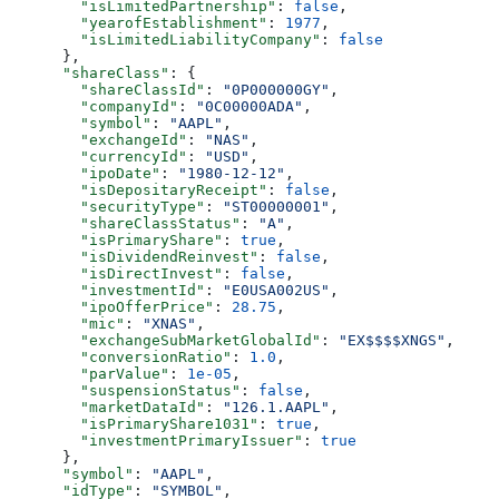
        "isLimitedPartnership"
: 
false
,
        "yearofEstablishment"
: 
1977
,
        "isLimitedLiabilityCompany"
: 
false
      },
      "shareClass"
: {
        "shareClassId"
: 
"0P000000GY"
,
        "companyId"
: 
"0C00000ADA"
,
        "symbol"
: 
"AAPL"
,
        "exchangeId"
: 
"NAS"
,
        "currencyId"
: 
"USD"
,
        "ipoDate"
: 
"1980-12-12"
,
        "isDepositaryReceipt"
: 
false
,
        "securityType"
: 
"ST00000001"
,
        "shareClassStatus"
: 
"A"
,
        "isPrimaryShare"
: 
true
,
        "isDividendReinvest"
: 
false
,
        "isDirectInvest"
: 
false
,
        "investmentId"
: 
"E0USA002US"
,
        "ipoOfferPrice"
: 
28.75
,
        "mic"
: 
"XNAS"
,
        "exchangeSubMarketGlobalId"
: 
"EX$$$$XNGS"
,
        "conversionRatio"
: 
1.0
,
        "parValue"
: 
1e-05
,
        "suspensionStatus"
: 
false
,
        "marketDataId"
: 
"126.1.AAPL"
,
        "isPrimaryShare1031"
: 
true
,
        "investmentPrimaryIssuer"
: 
true
      },
      "symbol"
: 
"AAPL"
,
      "idType"
: 
"SYMBOL"
,