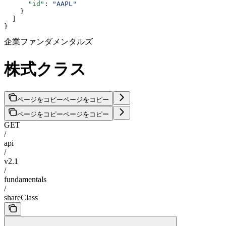
      "id"
: 
"AAPL"
    }
  ]
}
企業ファンダメンタルズ
株式クラス
ページをコピー
ページをコピー
ページをコピー
ページをコピー
GET
/
api
/
v2.1
/
fundamentals
/
shareClass