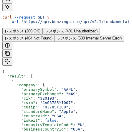
curl
 --request
 GET
 \
  --url
 'https://api.benzinga.com/api/v2.1/fundamentals
レスポンス (200 OK)
レスポンス (401 Unauthorized)
レスポンス (404 Not Found)
レスポンス (500 Internal Server Error)
{
  "result"
: [
    {
      "company"
: {
        "primarySymbol"
: 
"AAPL"
,
        "primaryExchange"
: 
"NAS"
,
        "cik"
: 
"320193"
,
        "isin"
: 
"CA03785Y1007"
,
        "cusip"
: 
"03785Y100"
,
        "standardName"
: 
"Apple"
,
        "countryId"
: 
"USA"
,
        "isReit"
: 
false
,
        "industryTemplateCode"
: 
"N"
,
        "businessCountryId"
: 
"USA"
,