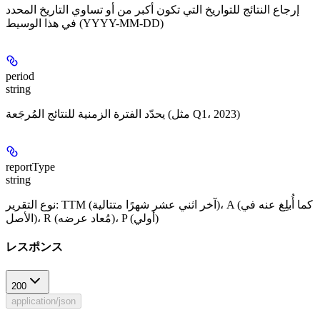
إرجاع النتائج للتواريخ التي تكون أكبر من أو تساوي التاريخ المحدد
في هذا الوسيط (YYYY-MM-DD)
period
string
يحدّد الفترة الزمنية للنتائج المُرجَعة (مثل Q1، 2023)
reportType
string
نوع التقرير: TTM (آخر اثني عشر شهرًا متتالية)، A (كما أُبلِغ عنه في
الأصل)، R (مُعاد عرضه)، P (أولي)
レスポンス
200
application/json