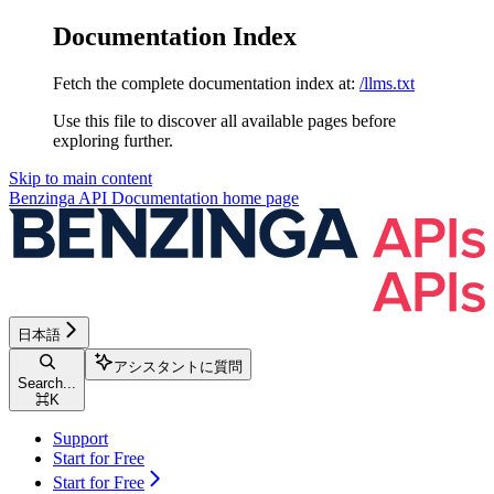
Documentation Index
Fetch the complete documentation index at:
/llms.txt
Use this file to discover all available pages before
exploring further.
Skip to main content
Benzinga API Documentation
home page
日本語
アシスタントに質問
Search...
⌘
K
Support
Start for Free
Start for Free