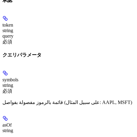
承認
token
string
query
必須
クエリパラメータ
symbols
string
必須
قائمة بالرموز مفصولة بفواصل (على سبيل المثال: AAPL, MSFT)
asOf
string