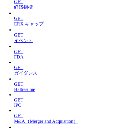
GET
経済指標
GET
ERX ギャップ
GET
イベント
GET
FDA
GET
ガイダンス
GET
Haltresume
GET
IPO
GET
M&A（Merger and Acquisition）