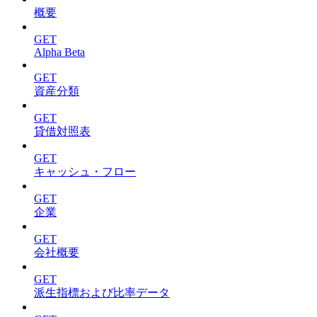
概要
GET
Alpha Beta
GET
資産分類
GET
貸借対照表
GET
キャッシュ・フロー
GET
企業
GET
会社概要
GET
派生指標および比率データ