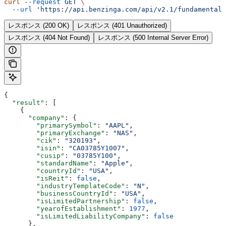
curl
 --request
 GET
 \
  --url
 'https://api.benzinga.com/api/v2.1/fundamentals
レスポンス (200 OK)
レスポンス (401 Unauthorized)
レスポンス (404 Not Found)
レスポンス (500 Internal Server Error)
{
  "result"
: [
    {
      "company"
: {
        "primarySymbol"
: 
"AAPL"
,
        "primaryExchange"
: 
"NAS"
,
        "cik"
: 
"320193"
,
        "isin"
: 
"CA03785Y1007"
,
        "cusip"
: 
"03785Y100"
,
        "standardName"
: 
"Apple"
,
        "countryId"
: 
"USA"
,
        "isReit"
: 
false
,
        "industryTemplateCode"
: 
"N"
,
        "businessCountryId"
: 
"USA"
,
        "isLimitedPartnership"
: 
false
,
        "yearofEstablishment"
: 
1977
,
        "isLimitedLiabilityCompany"
: 
false
      },