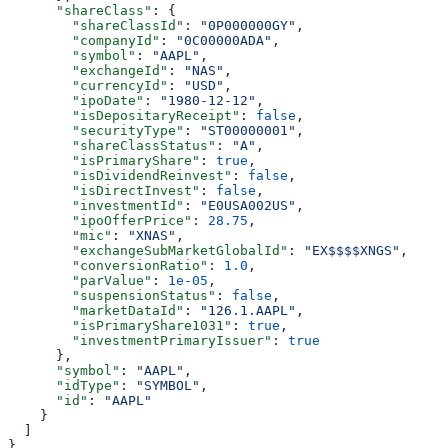
      "shareClass"
: {
        "shareClassId"
: 
"0P000000GY"
,
        "companyId"
: 
"0C00000ADA"
,
        "symbol"
: 
"AAPL"
,
        "exchangeId"
: 
"NAS"
,
        "currencyId"
: 
"USD"
,
        "ipoDate"
: 
"1980-12-12"
,
        "isDepositaryReceipt"
: 
false
,
        "securityType"
: 
"ST00000001"
,
        "shareClassStatus"
: 
"A"
,
        "isPrimaryShare"
: 
true
,
        "isDividendReinvest"
: 
false
,
        "isDirectInvest"
: 
false
,
        "investmentId"
: 
"E0USA002US"
,
        "ipoOfferPrice"
: 
28.75
,
        "mic"
: 
"XNAS"
,
        "exchangeSubMarketGlobalId"
: 
"EX$$$$XNGS"
,
        "conversionRatio"
: 
1.0
,
        "parValue"
: 
1e-05
,
        "suspensionStatus"
: 
false
,
        "marketDataId"
: 
"126.1.AAPL"
,
        "isPrimaryShare1031"
: 
true
,
        "investmentPrimaryIssuer"
: 
true
      },
      "symbol"
: 
"AAPL"
,
      "idType"
: 
"SYMBOL"
,
      "id"
: 
"AAPL"
    }
  ]
}