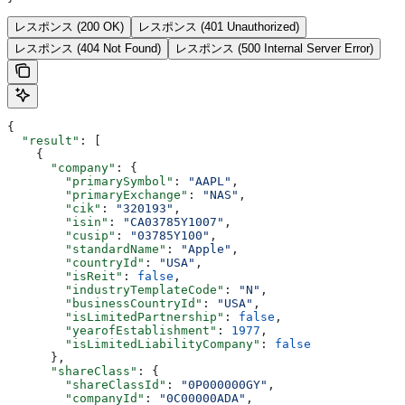
レスポンス (200 OK)
レスポンス (401 Unauthorized)
レスポンス (404 Not Found)
レスポンス (500 Internal Server Error)
{
  "result"
: [
    {
      "company"
: {
        "primarySymbol"
: 
"AAPL"
,
        "primaryExchange"
: 
"NAS"
,
        "cik"
: 
"320193"
,
        "isin"
: 
"CA03785Y1007"
,
        "cusip"
: 
"03785Y100"
,
        "standardName"
: 
"Apple"
,
        "countryId"
: 
"USA"
,
        "isReit"
: 
false
,
        "industryTemplateCode"
: 
"N"
,
        "businessCountryId"
: 
"USA"
,
        "isLimitedPartnership"
: 
false
,
        "yearofEstablishment"
: 
1977
,
        "isLimitedLiabilityCompany"
: 
false
      },
      "shareClass"
: {
        "shareClassId"
: 
"0P000000GY"
,
        "companyId"
: 
"0C00000ADA"
,