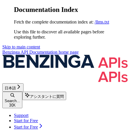
Documentation Index
Fetch the complete documentation index at:
/llms.txt
Use this file to discover all available pages before
exploring further.
Skip to main content
Benzinga API Documentation
home page
日本語
アシスタントに質問
Search...
⌘
K
Support
Start for Free
Start for Free