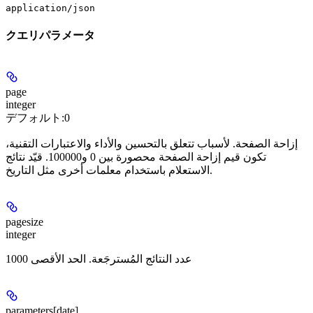
application/json
クエリパラメータ
page
integer
デフォルト:
0
إزاحة الصفحة. لأسباب تتعلق بالتحسين والأداء والاعتبارات التقنية،
تكون قيم إزاحة الصفحة محصورة بين 0 و100000. قيّد نتائج
الاستعلام باستخدام معلمات أخرى مثل التاريخ.
pagesize
integer
عدد النتائج المُسترجَعة. الحد الأقصى 1000
parameters[date]