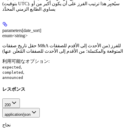
(بتوقيت UTC). سيُجبِر هذا ترتيب الفرز على أن يكون أكبر من أو
يساوي الطابع الزمني المحدَّد
parameters[date_sort]
enum<string>
حقل تاريخ صفقات M&A للفرز (من الأحدث إلى الأقدم للصفقات
المتوقعة والمكتملة؛ من الأقدم إلى الأحدث للصفقات المُعلَن عنها)
利用可能なオプション
:
,
expected
,
completed
announced
レスポンス
200
application/json
نجاح