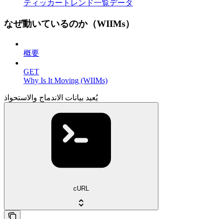
ティッカートレンド一覧データ
なぜ動いているのか（WIIMs）
概要
GET
Why Is It Moving (WIIMs)
يُعيد بيانات الاندماج والاستحواذ
cURL