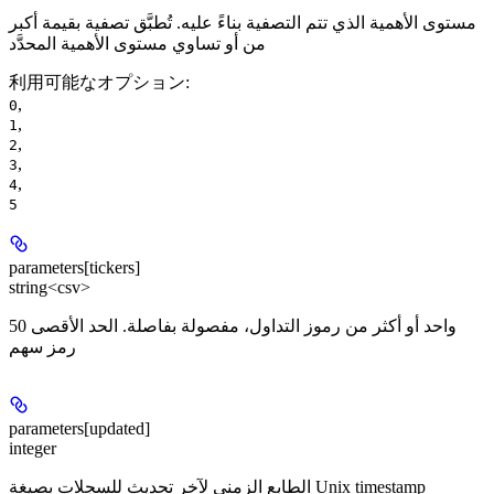
مستوى الأهمية الذي تتم التصفية بناءً عليه. تُطبَّق تصفية بقيمة أكبر
من أو تساوي مستوى الأهمية المحدَّد
利用可能なオプション
:
,
0
,
1
,
2
,
3
,
4
5
parameters[tickers]
string<csv>
واحد أو أكثر من رموز التداول، مفصولة بفاصلة. الحد الأقصى 50
رمز سهم
parameters[updated]
integer
الطابع الزمني لآخر تحديث للسجلات بصيغة Unix timestamp