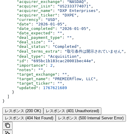
      "acquirer_exchange"
: 
"NASDAQ"
,
      "acquirer_isin"
: 
"US2333774071"
,
      "acquirer_name"
: 
"DXP Enterprises"
,
      "acquirer_ticker"
: 
"DXPE"
,
      "currency"
: 
"USD"
,
      "date"
: 
"2026-01-05"
,
      "date_completed"
: 
"2026-01-05"
,
      "date_expected"
: 
""
,
      "deal_payment_type"
: 
""
,
      "deal_size"
: 
""
,
      "deal_status"
: 
"Completed"
,
      "deal_terms_extra"
: 
"取引条件は開示されていません"
,
      "deal_type"
: 
"Acquisition"
,
      "id"
: 
"695bc1b183cac20001bec44e"
,
      "importance"
: 
2
,
      "notes"
: 
""
,
      "target_exchange"
: 
""
,
      "target_name"
: 
"PREMIERflow, LLC"
,
      "target_ticker"
: 
""
,
      "updated"
: 
1767621689
    }
  ]
}
レスポンス (200 OK)
レスポンス (401 Unauthorized)
レスポンス (404 Not Found)
レスポンス (500 Internal Server Error)