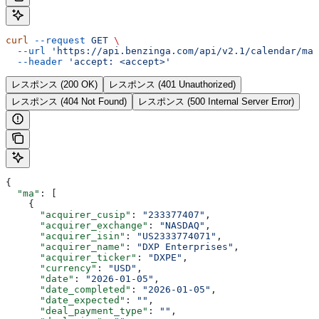
curl
 --request
 GET
 \
  --url
 'https://api.benzinga.com/api/v2.1/calendar/ma?
  --header
 'accept: <accept>'
レスポンス (200 OK)
レスポンス (401 Unauthorized)
レスポンス (404 Not Found)
レスポンス (500 Internal Server Error)
{
  "ma"
: [
    {
      "acquirer_cusip"
: 
"233377407"
,
      "acquirer_exchange"
: 
"NASDAQ"
,
      "acquirer_isin"
: 
"US2333774071"
,
      "acquirer_name"
: 
"DXP Enterprises"
,
      "acquirer_ticker"
: 
"DXPE"
,
      "currency"
: 
"USD"
,
      "date"
: 
"2026-01-05"
,
      "date_completed"
: 
"2026-01-05"
,
      "date_expected"
: 
""
,
      "deal_payment_type"
: 
""
,