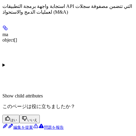
استجابة واجهة برمجة التطبيقات API التي تتضمن مصفوفة سجلات
لعمليات الدمج والاستحواذ (M&A)
ma
object[]
Show
child attributes
このページは役に立ちましたか？
はい
いいえ
編集を提案
問題を報告