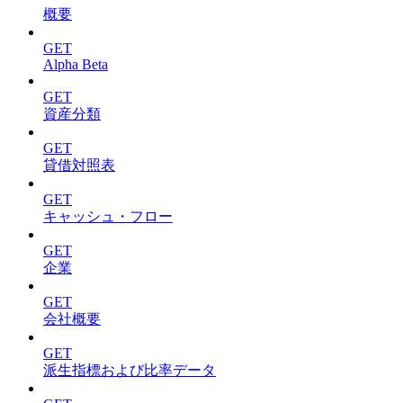
概要
GET
Alpha Beta
GET
資産分類
GET
貸借対照表
GET
キャッシュ・フロー
GET
企業
GET
会社概要
GET
派生指標および比率データ