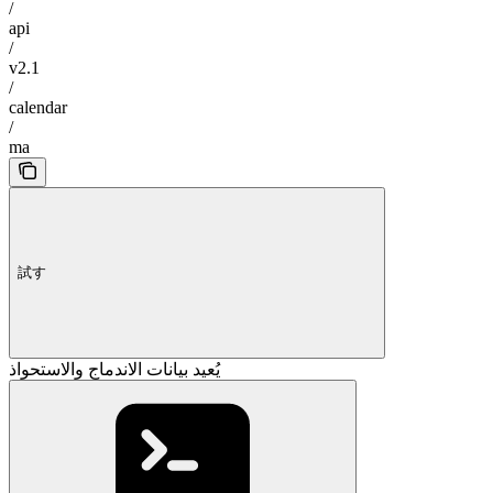
/
api
/
v2.1
/
calendar
/
ma
試す
يُعيد بيانات الاندماج والاستحواذ