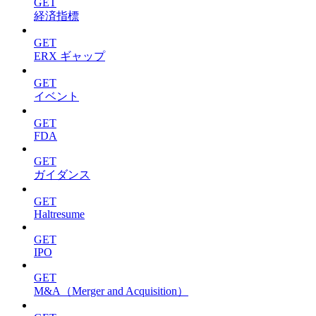
GET
経済指標
GET
ERX ギャップ
GET
イベント
GET
FDA
GET
ガイダンス
GET
Haltresume
GET
IPO
GET
M&A（Merger and Acquisition）