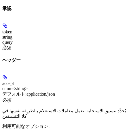
承認
token
string
query
必須
ヘッダー
accept
enum<string>
デフォルト:
application/json
必須
يُحدِّد تنسيق الاستجابة. تعمل معاملات الاستعلام بالطريقة نفسها في
كلا التنسيقين
利用可能なオプション
: