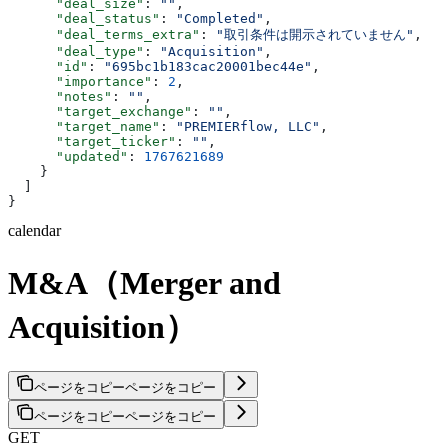
      "deal_size"
: 
""
,
      "deal_status"
: 
"Completed"
,
      "deal_terms_extra"
: 
"取引条件は開示されていません"
,
      "deal_type"
: 
"Acquisition"
,
      "id"
: 
"695bc1b183cac20001bec44e"
,
      "importance"
: 
2
,
      "notes"
: 
""
,
      "target_exchange"
: 
""
,
      "target_name"
: 
"PREMIERflow, LLC"
,
      "target_ticker"
: 
""
,
      "updated"
: 
1767621689
    }
  ]
}
calendar
M&A（Merger and
Acquisition）
ページをコピー
ページをコピー
ページをコピー
ページをコピー
GET