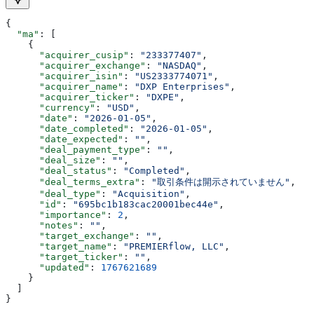
{
  "ma"
: [
    {
      "acquirer_cusip"
: 
"233377407"
,
      "acquirer_exchange"
: 
"NASDAQ"
,
      "acquirer_isin"
: 
"US2333774071"
,
      "acquirer_name"
: 
"DXP Enterprises"
,
      "acquirer_ticker"
: 
"DXPE"
,
      "currency"
: 
"USD"
,
      "date"
: 
"2026-01-05"
,
      "date_completed"
: 
"2026-01-05"
,
      "date_expected"
: 
""
,
      "deal_payment_type"
: 
""
,
      "deal_size"
: 
""
,
      "deal_status"
: 
"Completed"
,
      "deal_terms_extra"
: 
"取引条件は開示されていません"
,
      "deal_type"
: 
"Acquisition"
,
      "id"
: 
"695bc1b183cac20001bec44e"
,
      "importance"
: 
2
,
      "notes"
: 
""
,
      "target_exchange"
: 
""
,
      "target_name"
: 
"PREMIERflow, LLC"
,
      "target_ticker"
: 
""
,
      "updated"
: 
1767621689
    }
  ]
}