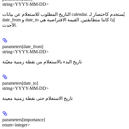
string<YYYY-MM-DD>
التاريخ المطلوب للاستعلام عن بيانات calendar. يُستخدم كاختصار لـ
date_from و date_to إذا كانتا متطابقتين. القيمة الافتراضية هي
الأحدث.
parameters[date_from]
string<YYYY-MM-DD>
تاريخ البدء بالاستعلام من نقطة زمنية معيّنة
parameters[date_to]
string<YYYY-MM-DD>
تاريخ الاستعلام حتى نقطة زمنية معينة
parameters[importance]
enum<integer>