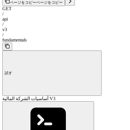
ページをコピー
ページをコピー
GET
/
api
/
v3
/
fundamentals
試す
أساسيات الشركة المالية V3