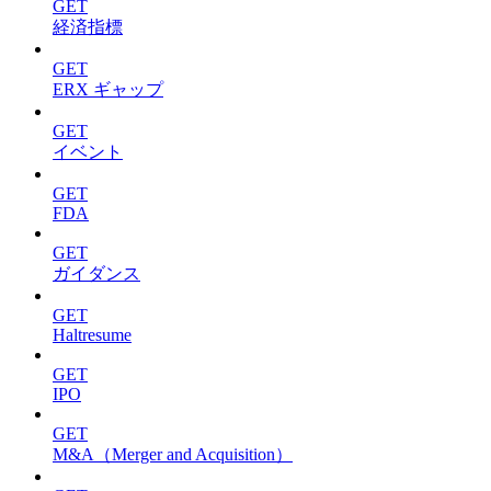
GET
経済指標
GET
ERX ギャップ
GET
イベント
GET
FDA
GET
ガイダンス
GET
Haltresume
GET
IPO
GET
M&A（Merger and Acquisition）