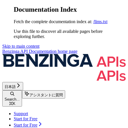
Documentation Index
Fetch the complete documentation index at:
/llms.txt
Use this file to discover all available pages before
exploring further.
Skip to main content
Benzinga API Documentation
home page
日本語
アシスタントに質問
Search...
⌘
K
Support
Start for Free
Start for Free