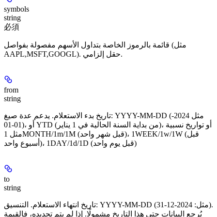
symbols
string
必須
قائمة بالرموز الخاصة بتداول الأسهم مفصولة بفواصل (مثل
AAPL,MSFT,GOOGL). حقل إلزامي.
from
string
تاريخ بدء الاستعلام. يدعم عدة صيغ: YYYY-MM-DD (مثل 2024-
01-01)، أو YTD (من بداية السنة الحالية في 1 يناير)، أو تواريخ نسبية
مثل 1MONTH/1m/1M (قبل شهر واحد)، 1WEEK/1w/1W (قبل
أسبوع واحد)، 1DAY/1d/1D (قبل يوم واحد)
to
string
تاريخ انتهاء الاستعلام. التنسيق: YYYY-MM-DD (مثل: 2024-12-31).
يُرجِع البيانات حتى هذا التاريخ مشمولًا. إذا لم يتم تحديده، فالقيمة