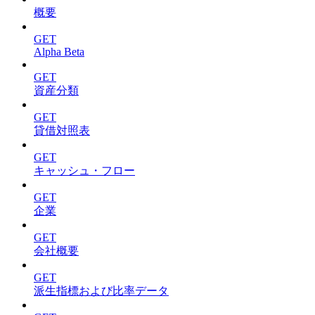
概要
GET
Alpha Beta
GET
資産分類
GET
貸借対照表
GET
キャッシュ・フロー
GET
企業
GET
会社概要
GET
派生指標および比率データ