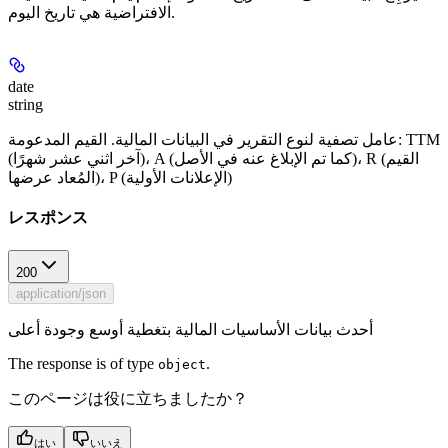
الافتراضية هي تاريخ اليوم.
date
string
عامل تصفية لنوع التقرير في البيانات المالية. القيم المدعومة: TTM
(آخر اثني عشر شهرًا)، A (كما تم الإبلاغ عنه في الأصل)، R (القيم
المُعاد عرضها)، P (الإعلانات الأولية)
レスポンス
200
application/json
أحدث بيانات الأساسيات المالية بتغطية أوسع وجودة أعلى
The response is of type
.
object
このページは役に立ちましたか？
はい
いいえ