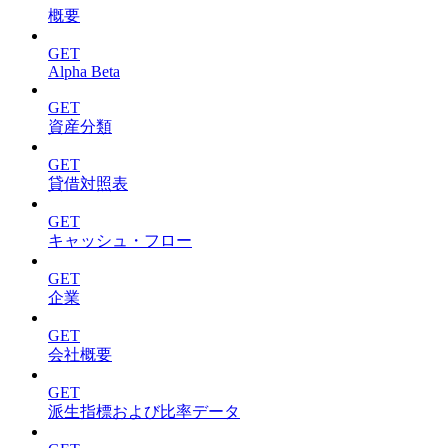
概要
GET
Alpha Beta
GET
資産分類
GET
貸借対照表
GET
キャッシュ・フロー
GET
企業
GET
会社概要
GET
派生指標および比率データ