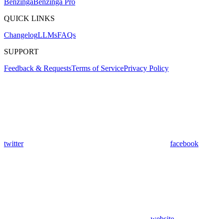
Benzinga
Benzinga Pro
QUICK LINKS
Changelog
LLMs
FAQs
SUPPORT
Feedback & Requests
Terms of Service
Privacy Policy
twitter
facebook
website