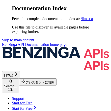
Documentation Index
Fetch the complete documentation index at:
/llms.txt
Use this file to discover all available pages before
exploring further.
Skip to main content
Benzinga API Documentation
home page
日本語
アシスタントに質問
Search...
⌘
K
Support
Start for Free
Start for Free