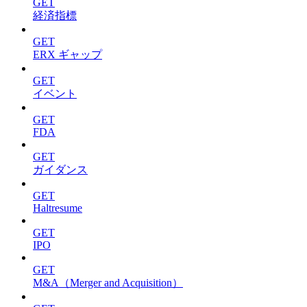
GET
経済指標
GET
ERX ギャップ
GET
イベント
GET
FDA
GET
ガイダンス
GET
Haltresume
GET
IPO
GET
M&A（Merger and Acquisition）