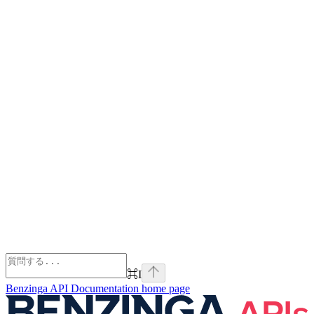
⌘
I
Benzinga API Documentation
home page