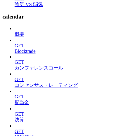
強気 VS 弱気
calendar
概要
GET
Blocktrade
GET
カンファレンスコール
GET
コンセンサス・レーティング
GET
配当金
GET
決算
GET