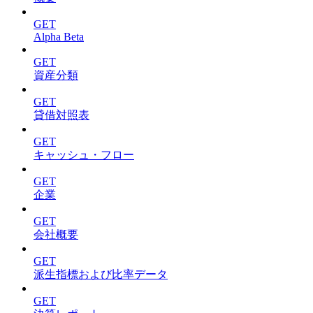
GET
Alpha Beta
GET
資産分類
GET
貸借対照表
GET
キャッシュ・フロー
GET
企業
GET
会社概要
GET
派生指標および比率データ
GET