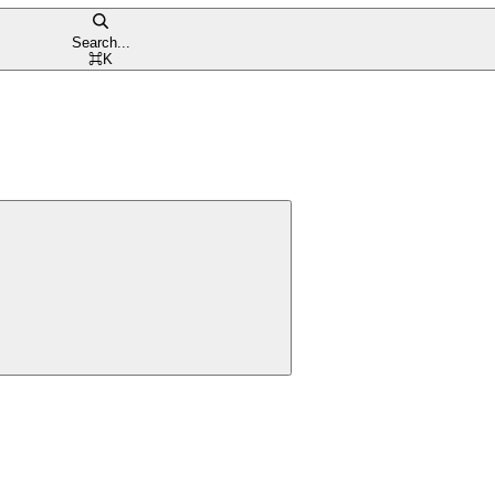
Search...
⌘
K