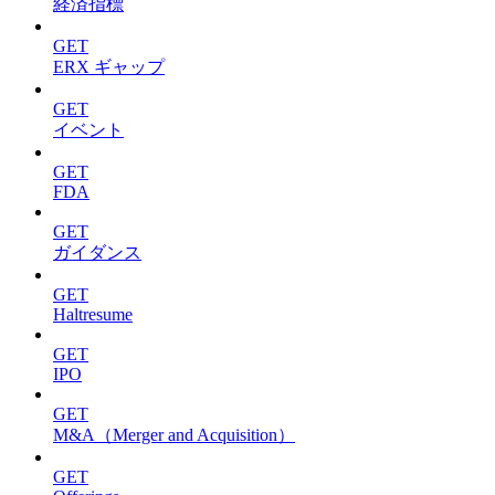
経済指標
GET
ERX ギャップ
GET
イベント
GET
FDA
GET
ガイダンス
GET
Haltresume
GET
IPO
GET
M&A（Merger and Acquisition）
GET