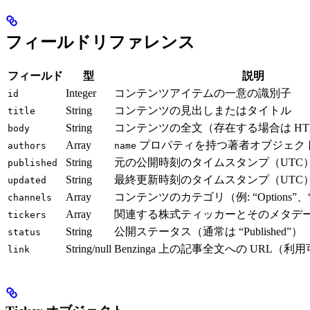
フィールドリファレンス
フィールド
型
説明
Integer
コンテンツアイテムの一意の識別子
id
String
コンテンツの見出しまたはタイトル
title
String
コンテンツの全文（存在する場合は HT
body
Array
プロパティを持つ著者オブジェク
authors
name
String
元の公開時刻のタイムスタンプ（UTC
published
String
最終更新時刻のタイムスタンプ（UTC
updated
Array
コンテンツのカテゴリ（例: “Options”、“Pre
channels
Array
関連する株式ティッカーとそのメタデ
tickers
String
公開ステータス（通常は “Published”）
status
String/null
Benzinga 上の記事全文への URL（
link