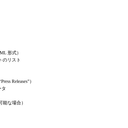
ML 形式）
トのリスト
）
）
ss Releases”）
ータ
利用可能な場合）