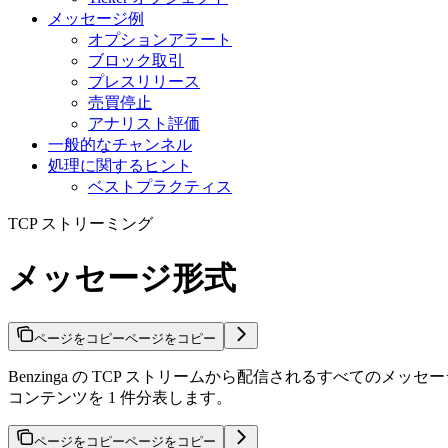
メッセージ例
オプションアラート
ブロック取引
プレスリリース
売買停止
アナリスト評価
一般的なチャンネル
処理に関するヒント
ベストプラクティス
TCP ストリーミング
メッセージ形式
ページをコピー
ページをコピー
Benzinga の TCP ストリームから配信されるすべて
コンテンツを 1 件分表します。
ページをコピー
ページをコピー