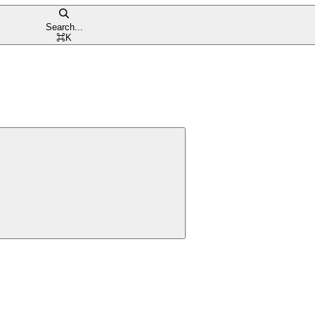
Search...
⌘
K