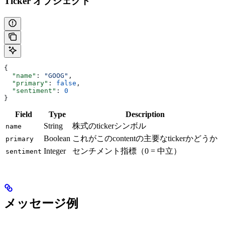
Ticker オブジェクト
{
  "name"
: 
"GOOG"
,
  "primary"
: 
false
,
  "sentiment"
: 
0
}
Field
Type
Description
String
株式のtickerシンボル
name
Boolean
これがこのcontentの主要なtickerかどうか
primary
Integer
センチメント指標（0 = 中立）
sentiment
メッセージ例