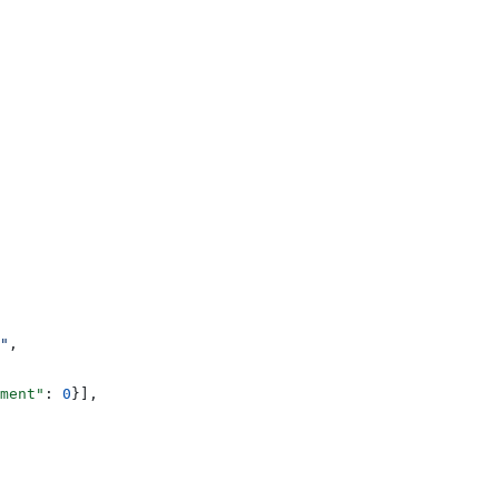
"
,
ment"
: 
0
}],