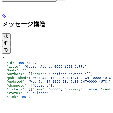
メッセージ構造
{
  "id"
: 
49917328
,
  "title"
: 
"Option Alert: GOOG $210 Calls"
,
  "body"
: 
""
,
  "authors"
: [{
"name"
: 
"Benzinga Newsdesk"
}],
  "published"
: 
"Wed Jan 14 2026 18:47:30 GMT+0000 (UTC)
  "updated"
: 
"Wed Jan 14 2026 18:47:30 GMT+0000 (UTC)"
,
  "channels"
: [
"Options"
],
  "tickers"
: [{
"name"
: 
"GOOG"
, 
"primary"
: 
false
, 
"senti
  "status"
: 
"Published"
,
  "link"
: 
null
}