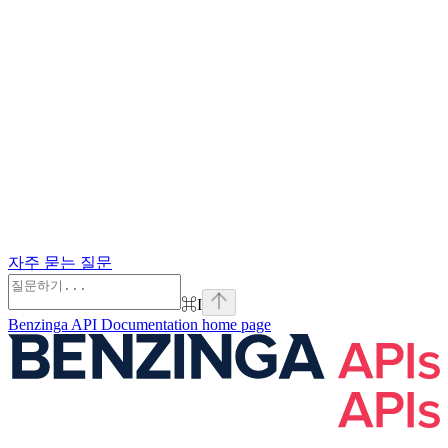
자주 묻는 질문
⌘
I
Benzinga API Documentation
home page