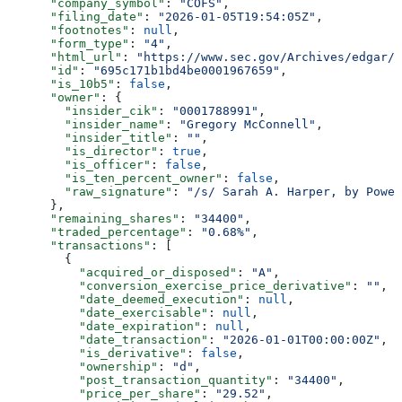
      "company_symbol"
: 
"COFS"
,
      "filing_date"
: 
"2026-01-05T19:54:05Z"
,
      "footnotes"
: 
null
,
      "form_type"
: 
"4"
,
      "html_url"
: 
"https://www.sec.gov/Archives/edgar/d
      "id"
: 
"695c171b1bd4be0001967659"
,
      "is_10b5"
: 
false
,
      "owner"
: {
        "insider_cik"
: 
"0001788991"
,
        "insider_name"
: 
"Gregory McConnell"
,
        "insider_title"
: 
""
,
        "is_director"
: 
true
,
        "is_officer"
: 
false
,
        "is_ten_percent_owner"
: 
false
,
        "raw_signature"
: 
"/s/ Sarah A. Harper, by Power
      },
      "remaining_shares"
: 
"34400"
,
      "traded_percentage"
: 
"0.68%"
,
      "transactions"
: [
        {
          "acquired_or_disposed"
: 
"A"
,
          "conversion_exercise_price_derivative"
: 
""
,
          "date_deemed_execution"
: 
null
,
          "date_exercisable"
: 
null
,
          "date_expiration"
: 
null
,
          "date_transaction"
: 
"2026-01-01T00:00:00Z"
,
          "is_derivative"
: 
false
,
          "ownership"
: 
"d"
,
          "post_transaction_quantity"
: 
"34400"
,
          "price_per_share"
: 
"29.52"
,