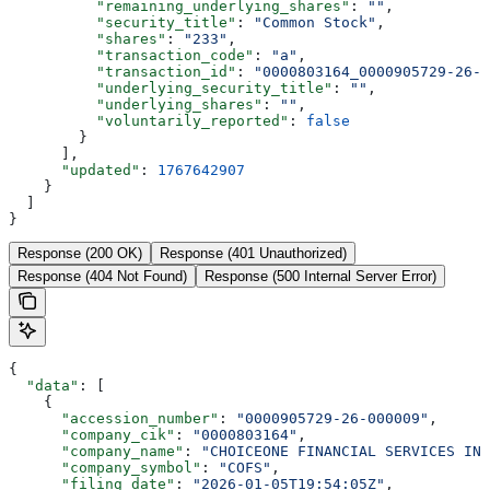
          "remaining_underlying_shares"
: 
""
,
          "security_title"
: 
"Common Stock"
,
          "shares"
: 
"233"
,
          "transaction_code"
: 
"a"
,
          "transaction_id"
: 
"0000803164_0000905729-26-0
          "underlying_security_title"
: 
""
,
          "underlying_shares"
: 
""
,
          "voluntarily_reported"
: 
false
        }
      ],
      "updated"
: 
1767642907
    }
  ]
}
Response (200 OK)
Response (401 Unauthorized)
Response (404 Not Found)
Response (500 Internal Server Error)
{
  "data"
: [
    {
      "accession_number"
: 
"0000905729-26-000009"
,
      "company_cik"
: 
"0000803164"
,
      "company_name"
: 
"CHOICEONE FINANCIAL SERVICES INC
      "company_symbol"
: 
"COFS"
,
      "filing_date"
: 
"2026-01-05T19:54:05Z"
,