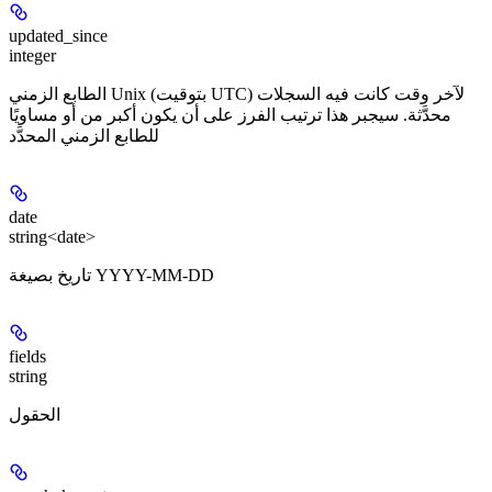
updated_since
integer
الطابع الزمني Unix (بتوقيت UTC) لآخر وقت كانت فيه السجلات
محدَّثة. سيجبر هذا ترتيب الفرز على أن يكون أكبر من أو مساويًا
للطابع الزمني المحدَّد
date
string<date>
تاريخ بصيغة YYYY-MM-DD
fields
string
الحقول