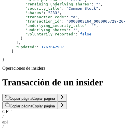
          "remaining_underlying_shares"
: 
""
,
          "security_title"
: 
"Common Stock"
,
          "shares"
: 
"233"
,
          "transaction_code"
: 
"a"
,
          "transaction_id"
: 
"0000803164_0000905729-26-0
          "underlying_security_title"
: 
""
,
          "underlying_shares"
: 
""
,
          "voluntarily_reported"
: 
false
        }
      ],
      "updated"
: 
1767642907
    }
  ]
}
Operaciones de insiders
Transacción de un insider
Copiar página
Copiar página
Copiar página
Copiar página
GET
/
api
/