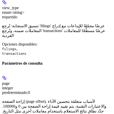
view_type
enum<string>
requerido
تنسيق الاستجابة: تُرجِع 'filings' عرضًا مجمّعًا للإيداعات مع إدراج
المعاملات ضمنه، وتُرجِع 'transactions' عرضًا مسطّحًا للمعاملات
الفردية
Opciones disponibles
:
,
filings
transactions
Parámetros de consulta
page
integer
predeterminado:
0
إزاحة الصفحة (page offset). لأسباب متعلقة بتحسين الأداء
والاعتبارات التقنية، يتم تقييد قيمة إزاحة الصفحة بين 0 و100000.
حدِّد نطاق نتائج الاستعلام باستخدام معاملات أخرى مثل التاريخ.