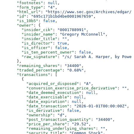
      "footnotes"
: 
null
,
      "form_type"
: 
"4"
,
      "html_url"
: 
"https://www.sec.gov/Archives/edgar/d
      "id"
: 
"695c171b1bd4be0001967659"
,
      "is_10b5"
: 
false
,
      "owner"
: {
        "insider_cik"
: 
"0001788991"
,
        "insider_name"
: 
"Gregory McConnell"
,
        "insider_title"
: 
""
,
        "is_director"
: 
true
,
        "is_officer"
: 
false
,
        "is_ten_percent_owner"
: 
false
,
        "raw_signature"
: 
"/s/ Sarah A. Harper, by Power
      },
      "remaining_shares"
: 
"34400"
,
      "traded_percentage"
: 
"0.68%"
,
      "transactions"
: [
        {
          "acquired_or_disposed"
: 
"A"
,
          "conversion_exercise_price_derivative"
: 
""
,
          "date_deemed_execution"
: 
null
,
          "date_exercisable"
: 
null
,
          "date_expiration"
: 
null
,
          "date_transaction"
: 
"2026-01-01T00:00:00Z"
,
          "is_derivative"
: 
false
,
          "ownership"
: 
"d"
,
          "post_transaction_quantity"
: 
"34400"
,
          "price_per_share"
: 
"29.52"
,
          "remaining_underlying_shares"
: 
""
,
          "security_title"
: 
"Common Stock"
,