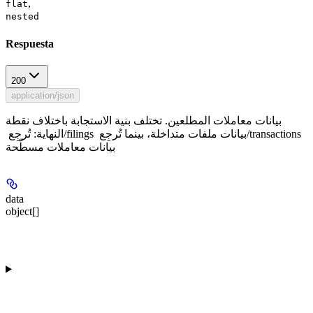
,
flat
nested
Respuesta
200
application/json
بيانات معاملات المطلعين. تختلف بنية الاستجابة باختلاف نقطة
النهاية: تُرجِع ‏/filings بيانات ملفات متداخلة، بينما تُرجِع ‏/transactions
بيانات معاملات مسطّحة
data
object[]