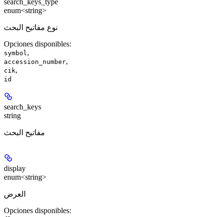
search_keys_type
enum<string>
نوع مفاتيح البحث
Opciones disponibles
:
,
symbol
,
accession_number
,
cik
id
search_keys
string
مفاتيح البحث
display
enum<string>
العرض
Opciones disponibles
: