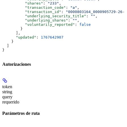
          "shares"
: 
"233"
,
          "transaction_code"
: 
"a"
,
          "transaction_id"
: 
"0000803164_0000905729-26-0
          "underlying_security_title"
: 
""
,
          "underlying_shares"
: 
""
,
          "voluntarily_reported"
: 
false
        }
      ],
      "updated"
: 
1767642907
    }
  ]
}
Autorizaciones
token
string
query
requerido
Parámetros de ruta