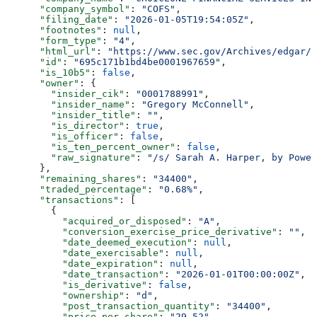
      "company_symbol"
: 
"COFS"
,
      "filing_date"
: 
"2026-01-05T19:54:05Z"
,
      "footnotes"
: 
null
,
      "form_type"
: 
"4"
,
      "html_url"
: 
"https://www.sec.gov/Archives/edgar/d
      "id"
: 
"695c171b1bd4be0001967659"
,
      "is_10b5"
: 
false
,
      "owner"
: {
        "insider_cik"
: 
"0001788991"
,
        "insider_name"
: 
"Gregory McConnell"
,
        "insider_title"
: 
""
,
        "is_director"
: 
true
,
        "is_officer"
: 
false
,
        "is_ten_percent_owner"
: 
false
,
        "raw_signature"
: 
"/s/ Sarah A. Harper, by Power
      },
      "remaining_shares"
: 
"34400"
,
      "traded_percentage"
: 
"0.68%"
,
      "transactions"
: [
        {
          "acquired_or_disposed"
: 
"A"
,
          "conversion_exercise_price_derivative"
: 
""
,
          "date_deemed_execution"
: 
null
,
          "date_exercisable"
: 
null
,
          "date_expiration"
: 
null
,
          "date_transaction"
: 
"2026-01-01T00:00:00Z"
,
          "is_derivative"
: 
false
,
          "ownership"
: 
"d"
,
          "post_transaction_quantity"
: 
"34400"
,
          "price_per_share"
: 
"29.52"
,