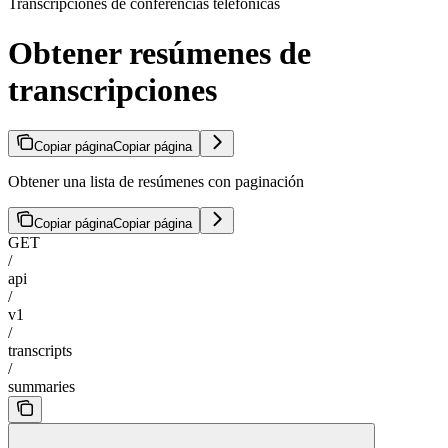
Transcripciones de conferencias telefónicas
Obtener resúmenes de
transcripciones
Copiar página
Copiar página
Obtener una lista de resúmenes con paginación
Copiar página
Copiar página
GET
/
api
/
v1
/
transcripts
/
summaries