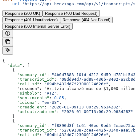
  --url
 'https://api.benzinga.com/api/v1/transcripts/su
Response (200 OK)
Response (400 Bad Request)
Response (401 Unauthorized)
Response (404 Not Found)
Response (500 Internal Server Error)
{
  "data"
: [
    {
      "summary_id"
: 
"4b0d7883-10fd-4212-9d59-d781bf5434
      "transcript_id"
: 
"08dd94d7-ad88-430b-8402-a3cb8d8
      "call_id"
: 
"694bf432dd7f23000124626c"
,
      "resumen": "Aritzia alcanzó más de $1,000 millone
      "símbolo"
: 
"ATZ"
,
      "sentimiento"
: 
0.85
,
      "idioma"
: 
"en-US"
,
      "creado_en"
: 
"2026-01-09T13:00:29.963428Z"
,
      "actualizado_en"
: 
"2026-01-09T13:00:29.963428Z"
    },
    {
      "summary_id"
: 
"f8890d3f-1c61-40ed-9ed5-2eaed75aa6
      "transcript_id"
: 
"52769188-2cea-442b-8140-aaa57b5
      "call_id"
: 
"694bf432dd7f23000124626c"
,