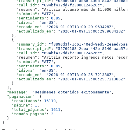
      "transcript_id"
: 
"08dd94d7-ad88-430b-8402-a3cb8d8
      "call_id"
: 
"694bf432dd7f23000124626c"
,
      "resumen": "Aritzia alcanzó más de $1,000 millone
      "símbolo"
: 
"ATZ"
,
      "sentimiento"
: 
0.85
,
      "idioma"
: 
"en-US"
,
      "creado_en"
: 
"2026-01-09T13:00:29.963428Z"
,
      "actualizado_en"
: 
"2026-01-09T13:00:29.963428Z"
    },
    {
      "summary_id"
: 
"f8890d3f-1c61-40ed-9ed5-2eaed75aa6
      "transcript_id"
: 
"52769188-2cea-442b-8140-aaa57b5
      "call_id"
: 
"694bf432dd7f23000124626c"
,
      "resumen": "Aritzia reportó ingresos netos récord
      "símbolo"
: 
"ATZ"
,
      "sentimiento"
: 
0.85
,
      "idioma"
: 
"en-US"
,
      "creado_en"
: 
"2026-01-09T13:00:25.721386Z"
,
      "actualizado_en"
: 
"2026-01-09T13:00:25.721386Z"
    }
  ],
  "message"
: 
"Resúmenes obtenidos exitosamente"
,
  "paginación"
: {
    "resultados"
: 
16110
,
    "página"
: 
1
,
    "total_páginas"
: 
1611
,
    "tamaño_página"
: 
2
  }
}