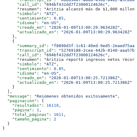
      "call_id"
: 
"694bf432dd7f23000124626c"
,
      "resumen": "Aritzia alcanzó más de $1,000 millone
      "símbolo"
: 
"ATZ"
,
      "sentimiento"
: 
0.85
,
      "idioma"
: 
"en-US"
,
      "creado_en"
: 
"2026-01-09T13:00:29.963428Z"
,
      "actualizado_en"
: 
"2026-01-09T13:00:29.963428Z"
    },
    {
      "summary_id"
: 
"f8890d3f-1c61-40ed-9ed5-2eaed75aa6
      "transcript_id"
: 
"52769188-2cea-442b-8140-aaa57b5
      "call_id"
: 
"694bf432dd7f23000124626c"
,
      "resumen": "Aritzia reportó ingresos netos récord
      "símbolo"
: 
"ATZ"
,
      "sentimiento"
: 
0.85
,
      "idioma"
: 
"en-US"
,
      "creado_en"
: 
"2026-01-09T13:00:25.721386Z"
,
      "actualizado_en"
: 
"2026-01-09T13:00:25.721386Z"
    }
  ],
  "message"
: 
"Resúmenes obtenidos exitosamente"
,
  "paginación"
: {
    "resultados"
: 
16110
,
    "página"
: 
1
,
    "total_páginas"
: 
1611
,
    "tamaño_página"
: 
2
  }
}