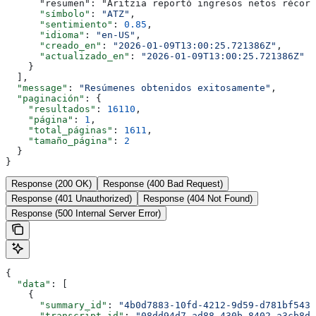
      "resumen": "Aritzia reportó ingresos netos récord
      "símbolo"
: 
"ATZ"
,
      "sentimiento"
: 
0.85
,
      "idioma"
: 
"en-US"
,
      "creado_en"
: 
"2026-01-09T13:00:25.721386Z"
,
      "actualizado_en"
: 
"2026-01-09T13:00:25.721386Z"
    }
  ],
  "message"
: 
"Resúmenes obtenidos exitosamente"
,
  "paginación"
: {
    "resultados"
: 
16110
,
    "página"
: 
1
,
    "total_páginas"
: 
1611
,
    "tamaño_página"
: 
2
  }
}
Response (200 OK)
Response (400 Bad Request)
Response (401 Unauthorized)
Response (404 Not Found)
Response (500 Internal Server Error)
{
  "data"
: [
    {
      "summary_id"
: 
"4b0d7883-10fd-4212-9d59-d781bf5434
      "transcript_id"
: 
"08dd94d7-ad88-430b-8402-a3cb8d8