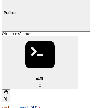
Pruébalo
Obtener resúmenes
cURL
curl
 --request
 GET
 \