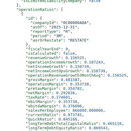
        "isLimitedLiabilityCompany"
: 
false
      },
      "operationRatios"
: [
        {
          "id"
: {
            "companyId"
: 
"0C00000ADA"
,
            "asOf"
: 
"2025-12-31"
,
            "reportType"
: 
"R"
,
            "period"
: 
"3M"
,
            "aorOrRestate"
: 
"RESTATE"
          },
          "fiscalYearEnd"
: 
9
,
          "isCalculated"
: 
false
,
          "revenueGrowth"
: 
0.156525
,
          "operationIncomeGrowth"
: 
0.187243
,
          "netIncomeGrowth"
: 
0.158739
,
          "netIncomeContOpsGrowth"
: 
0.158739
,
          "operationRevenueGrowth3MonthAvg"
: 
0.156525
,
          "grossMargin"
: 
0.481587
,
          "operationMargin"
: 
0.353738
,
          "pretaxMargin"
: 
0.354782
,
          "netMargin"
: 
0.292836
,
          "taxRate"
: 
0.174601
,
          "ebitMargin"
: 
0.353738
,
          "ebitdaMargin"
: 
0.376096
,
          "salesPerEmployee"
: 
866000.000000
,
          "currentRatio"
: 
0.973745
,
          "quickRatio"
: 
0.845166
,
          "longTermDebtTotalCapitalRatio"
: 
0.465110
,
          "longTermDebtEquityRatio"
: 
0.869543
,