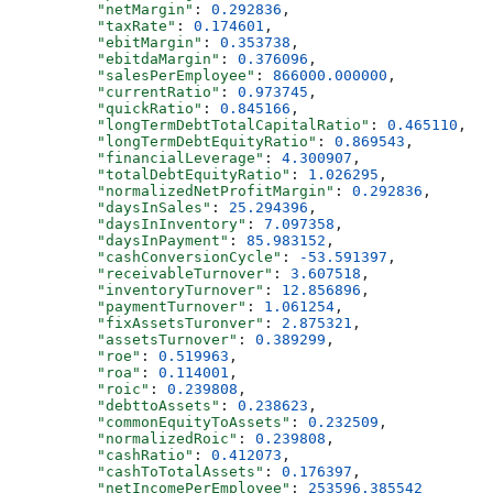
          "netMargin"
: 
0.292836
,
          "taxRate"
: 
0.174601
,
          "ebitMargin"
: 
0.353738
,
          "ebitdaMargin"
: 
0.376096
,
          "salesPerEmployee"
: 
866000.000000
,
          "currentRatio"
: 
0.973745
,
          "quickRatio"
: 
0.845166
,
          "longTermDebtTotalCapitalRatio"
: 
0.465110
,
          "longTermDebtEquityRatio"
: 
0.869543
,
          "financialLeverage"
: 
4.300907
,
          "totalDebtEquityRatio"
: 
1.026295
,
          "normalizedNetProfitMargin"
: 
0.292836
,
          "daysInSales"
: 
25.294396
,
          "daysInInventory"
: 
7.097358
,
          "daysInPayment"
: 
85.983152
,
          "cashConversionCycle"
: 
-53.591397
,
          "receivableTurnover"
: 
3.607518
,
          "inventoryTurnover"
: 
12.856896
,
          "paymentTurnover"
: 
1.061254
,
          "fixAssetsTuronver"
: 
2.875321
,
          "assetsTurnover"
: 
0.389299
,
          "roe"
: 
0.519963
,
          "roa"
: 
0.114001
,
          "roic"
: 
0.239808
,
          "debttoAssets"
: 
0.238623
,
          "commonEquityToAssets"
: 
0.232509
,
          "normalizedRoic"
: 
0.239808
,
          "cashRatio"
: 
0.412073
,
          "cashToTotalAssets"
: 
0.176397
,
          "netIncomePerEmployee"
: 
253596.385542