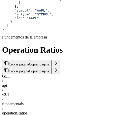
        }
      ],
      "symbol"
: 
"AAPL"
,
      "idType"
: 
"SYMBOL"
,
      "id"
: 
"AAPL"
    }
  ]
}
Fundamentos de la empresa
Operation Ratios
Copiar página
Copiar página
Copiar página
Copiar página
GET
/
api
/
v2.1
/
fundamentals
/
operationRatios