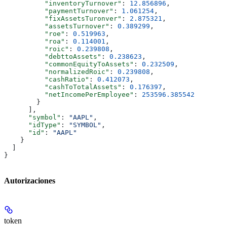
          "inventoryTurnover"
: 
12.856896
,
          "paymentTurnover"
: 
1.061254
,
          "fixAssetsTuronver"
: 
2.875321
,
          "assetsTurnover"
: 
0.389299
,
          "roe"
: 
0.519963
,
          "roa"
: 
0.114001
,
          "roic"
: 
0.239808
,
          "debttoAssets"
: 
0.238623
,
          "commonEquityToAssets"
: 
0.232509
,
          "normalizedRoic"
: 
0.239808
,
          "cashRatio"
: 
0.412073
,
          "cashToTotalAssets"
: 
0.176397
,
          "netIncomePerEmployee"
: 
253596.385542
        }
      ],
      "symbol"
: 
"AAPL"
,
      "idType"
: 
"SYMBOL"
,
      "id"
: 
"AAPL"
    }
  ]
}
Autorizaciones
token