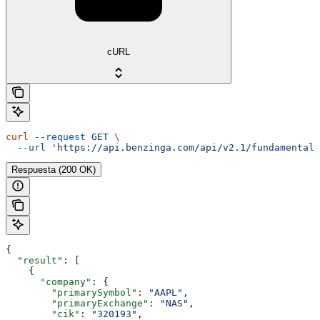
cURL
curl
 --request
 GET
 \
  --url
 'https://api.benzinga.com/api/v2.1/fundamentals
Respuesta (200 OK)
{
  "result"
: [
    {
      "company"
: {
        "primarySymbol"
: 
"AAPL"
,
        "primaryExchange"
: 
"NAS"
,
        "cik"
: 
"320193"
,