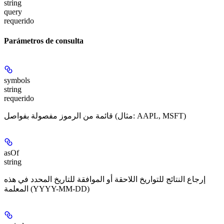
string
query
requerido
Parámetros de consulta
symbols
string
requerido
قائمة من الرموز مفصولة بفواصل (مثال: AAPL, MSFT)
asOf
string
إرجاع النتائج للتواريخ اللاحقة أو الموافقة للتاريخ المحدد في هذه
المعلمة (YYYY-MM-DD)