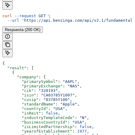
curl
 --request
 GET
 \
  --url
 'https://api.benzinga.com/api/v2.1/fundamentals
Respuesta (200 OK)
{
  "result"
: [
    {
      "company"
: {
        "primarySymbol"
: 
"AAPL"
,
        "primaryExchange"
: 
"NAS"
,
        "cik"
: 
"320193"
,
        "isin"
: 
"CA03785Y1007"
,
        "cusip"
: 
"03785Y100"
,
        "standardName"
: 
"Apple"
,
        "countryId"
: 
"USA"
,
        "isReit"
: 
false
,
        "industryTemplateCode"
: 
"N"
,
        "businessCountryId"
: 
"USA"
,
        "isLimitedPartnership"
: 
false
,
        "yearofEstablishment"
: 
1977
,