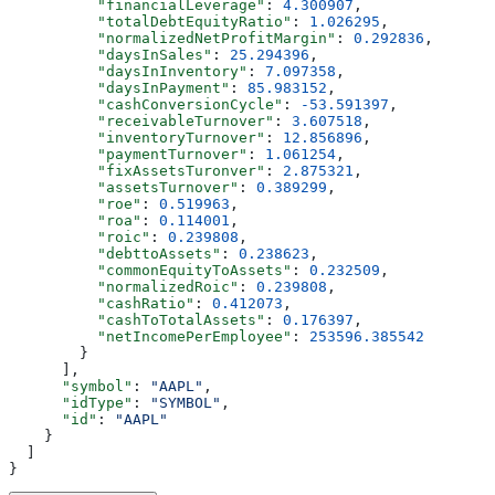
          "financialLeverage"
: 
4.300907
,
          "totalDebtEquityRatio"
: 
1.026295
,
          "normalizedNetProfitMargin"
: 
0.292836
,
          "daysInSales"
: 
25.294396
,
          "daysInInventory"
: 
7.097358
,
          "daysInPayment"
: 
85.983152
,
          "cashConversionCycle"
: 
-53.591397
,
          "receivableTurnover"
: 
3.607518
,
          "inventoryTurnover"
: 
12.856896
,
          "paymentTurnover"
: 
1.061254
,
          "fixAssetsTuronver"
: 
2.875321
,
          "assetsTurnover"
: 
0.389299
,
          "roe"
: 
0.519963
,
          "roa"
: 
0.114001
,
          "roic"
: 
0.239808
,
          "debttoAssets"
: 
0.238623
,
          "commonEquityToAssets"
: 
0.232509
,
          "normalizedRoic"
: 
0.239808
,
          "cashRatio"
: 
0.412073
,
          "cashToTotalAssets"
: 
0.176397
,
          "netIncomePerEmployee"
: 
253596.385542
        }
      ],
      "symbol"
: 
"AAPL"
,
      "idType"
: 
"SYMBOL"
,
      "id"
: 
"AAPL"
    }
  ]
}