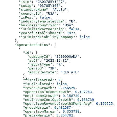
        "isin"
: 
"CA03785Y1007"
,
        "cusip"
: 
"03785Y100"
,
        "standardName"
: 
"Apple"
,
        "countryId"
: 
"USA"
,
        "isReit"
: 
false
,
        "industryTemplateCode"
: 
"N"
,
        "businessCountryId"
: 
"USA"
,
        "isLimitedPartnership"
: 
false
,
        "yearofEstablishment"
: 
1977
,
        "isLimitedLiabilityCompany"
: 
false
      },
      "operationRatios"
: [
        {
          "id"
: {
            "companyId"
: 
"0C00000ADA"
,
            "asOf"
: 
"2025-12-31"
,
            "reportType"
: 
"R"
,
            "period"
: 
"3M"
,
            "aorOrRestate"
: 
"RESTATE"
          },
          "fiscalYearEnd"
: 
9
,
          "isCalculated"
: 
false
,
          "revenueGrowth"
: 
0.156525
,
          "operationIncomeGrowth"
: 
0.187243
,
          "netIncomeGrowth"
: 
0.158739
,
          "netIncomeContOpsGrowth"
: 
0.158739
,
          "operationRevenueGrowth3MonthAvg"
: 
0.156525
,
          "grossMargin"
: 
0.481587
,
          "operationMargin"
: 
0.353738
,
          "pretaxMargin"
: 
0.354782
,