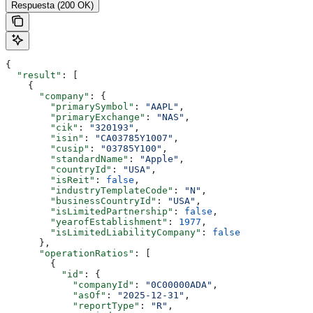
Respuesta (200 OK)
{
  "result"
: [
    {
      "company"
: {
        "primarySymbol"
: 
"AAPL"
,
        "primaryExchange"
: 
"NAS"
,
        "cik"
: 
"320193"
,
        "isin"
: 
"CA03785Y1007"
,
        "cusip"
: 
"03785Y100"
,
        "standardName"
: 
"Apple"
,
        "countryId"
: 
"USA"
,
        "isReit"
: 
false
,
        "industryTemplateCode"
: 
"N"
,
        "businessCountryId"
: 
"USA"
,
        "isLimitedPartnership"
: 
false
,
        "yearofEstablishment"
: 
1977
,
        "isLimitedLiabilityCompany"
: 
false
      },
      "operationRatios"
: [
        {
          "id"
: {
            "companyId"
: 
"0C00000ADA"
,
            "asOf"
: 
"2025-12-31"
,
            "reportType"
: 
"R"
,