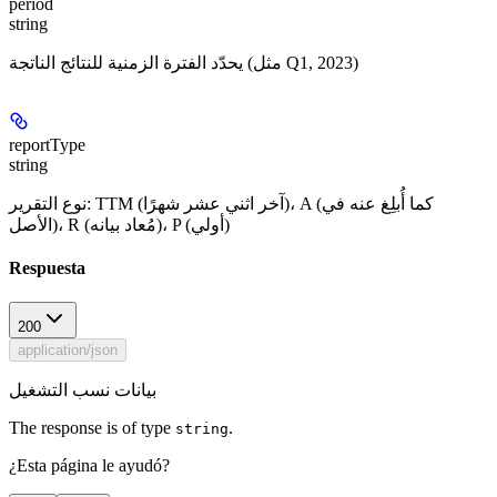
period
string
يحدّد الفترة الزمنية للنتائج الناتجة (مثل Q1, 2023)
reportType
string
نوع التقرير: TTM (آخر اثني عشر شهرًا)، A (كما أُبلِغ عنه في
الأصل)، R (مُعاد بيانه)، P (أولي)
Respuesta
200
application/json
بيانات نسب التشغيل
The response is of type
.
string
¿Esta página le ayudó?