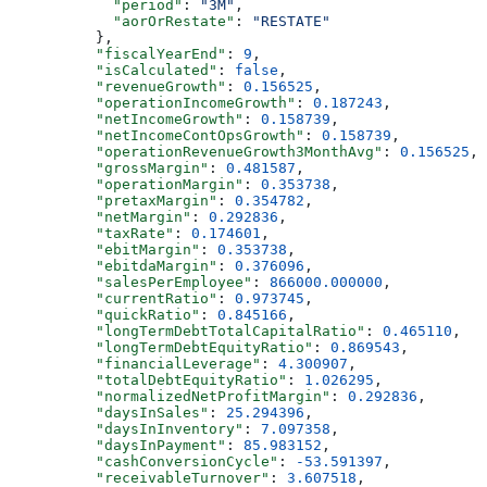
            "period"
: 
"3M"
,
            "aorOrRestate"
: 
"RESTATE"
          },
          "fiscalYearEnd"
: 
9
,
          "isCalculated"
: 
false
,
          "revenueGrowth"
: 
0.156525
,
          "operationIncomeGrowth"
: 
0.187243
,
          "netIncomeGrowth"
: 
0.158739
,
          "netIncomeContOpsGrowth"
: 
0.158739
,
          "operationRevenueGrowth3MonthAvg"
: 
0.156525
,
          "grossMargin"
: 
0.481587
,
          "operationMargin"
: 
0.353738
,
          "pretaxMargin"
: 
0.354782
,
          "netMargin"
: 
0.292836
,
          "taxRate"
: 
0.174601
,
          "ebitMargin"
: 
0.353738
,
          "ebitdaMargin"
: 
0.376096
,
          "salesPerEmployee"
: 
866000.000000
,
          "currentRatio"
: 
0.973745
,
          "quickRatio"
: 
0.845166
,
          "longTermDebtTotalCapitalRatio"
: 
0.465110
,
          "longTermDebtEquityRatio"
: 
0.869543
,
          "financialLeverage"
: 
4.300907
,
          "totalDebtEquityRatio"
: 
1.026295
,
          "normalizedNetProfitMargin"
: 
0.292836
,
          "daysInSales"
: 
25.294396
,
          "daysInInventory"
: 
7.097358
,
          "daysInPayment"
: 
85.983152
,
          "cashConversionCycle"
: 
-53.591397
,
          "receivableTurnover"
: 
3.607518
,