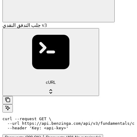
جلب التدفق النقدي v3
cURL
curl --request GET \

  --url https://api.benzinga.com/api/v3/fundamentals/ca
  --header 'Key: <api-key>'