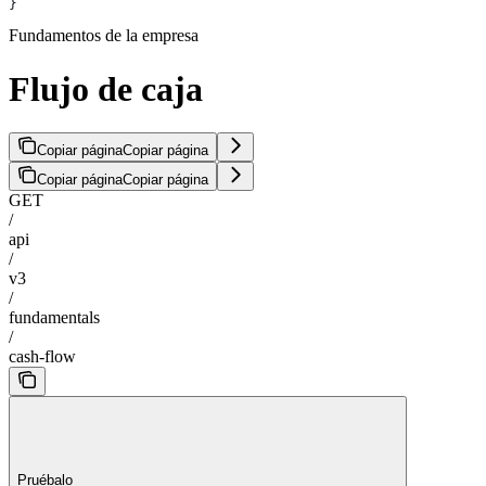
}
Fundamentos de la empresa
Flujo de caja
Copiar página
Copiar página
Copiar página
Copiar página
GET
/
api
/
v3
/
fundamentals
/
cash-flow
Pruébalo