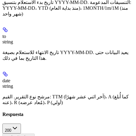
تاريخ بدء الاستعلام بتنسيق YYYY-MM-DD. التنسيقات المدعومة:
YYYY-MM-DD، ‏YTD (منذ بداية العام)، ‏1MONTH/1m/1M (منذ
شهر واحد)
to
string
تاريخ الانتهاء للاستعلام بصيغة YYYY-MM-DD. يعيد البيانات حتى
هذا التاريخ بما في ذلك.
date
string
مرشح نوع التقرير. القيم: TTM (آخر اثني عشر شهرًا)، A (كما أُبلغ
عنه)، R (مُعاد عرضه)، P (أولي)
Respuesta
200