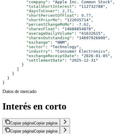
          "company"
: 
"Apple Inc. Common Stock"
,
          "totalShortInterest"
: 
"112732788"
,
          "daysToCover"
: 
2.71
,
          "shortPercentOfFloat"
: 
0.77
,
          "shortPriorMo"
: 
"122035714"
,
          "percentChangeMoMo"
: 
-7.62
,
          "sharesFloat"
: 
"14688854878"
,
          "averageDailyVolume"
: 
"41632615"
,
          "sharesOutstanding"
: 
"14697926000"
,
          "exchange"
: 
"NNM"
,
          "sector"
: 
"Technology"
,
          "industry"
: 
"Consumer Electronics"
,
          "exchangeReceiptDate"
: 
"2026-01-05"
,
          "settlementDate"
: 
"2025-12-31"
        }
      ]
    }
  }
}
Datos de mercado
Interés en corto
Copiar página
Copiar página
Copiar página
Copiar página