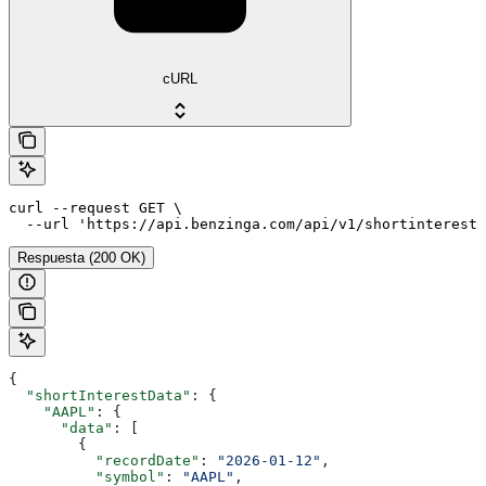
cURL
curl --request GET \

  --url 'https://api.benzinga.com/api/v1/shortinterest?
Respuesta (200 OK)
{
  "shortInterestData"
: {
    "AAPL"
: {
      "data"
: [
        {
          "recordDate"
: 
"2026-01-12"
,
          "symbol"
: 
"AAPL"
,