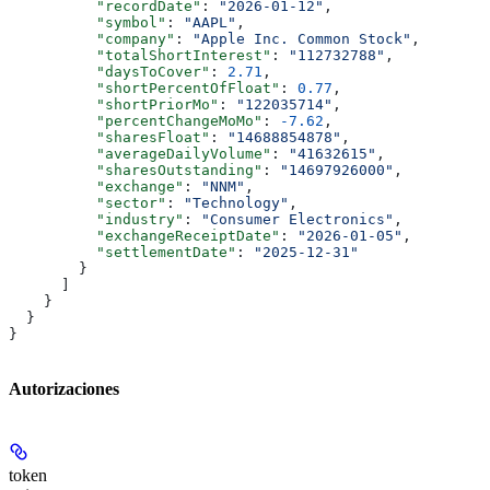
          "recordDate"
: 
"2026-01-12"
,
          "symbol"
: 
"AAPL"
,
          "company"
: 
"Apple Inc. Common Stock"
,
          "totalShortInterest"
: 
"112732788"
,
          "daysToCover"
: 
2.71
,
          "shortPercentOfFloat"
: 
0.77
,
          "shortPriorMo"
: 
"122035714"
,
          "percentChangeMoMo"
: 
-7.62
,
          "sharesFloat"
: 
"14688854878"
,
          "averageDailyVolume"
: 
"41632615"
,
          "sharesOutstanding"
: 
"14697926000"
,
          "exchange"
: 
"NNM"
,
          "sector"
: 
"Technology"
,
          "industry"
: 
"Consumer Electronics"
,
          "exchangeReceiptDate"
: 
"2026-01-05"
,
          "settlementDate"
: 
"2025-12-31"
        }
      ]
    }
  }
}
Autorizaciones
token