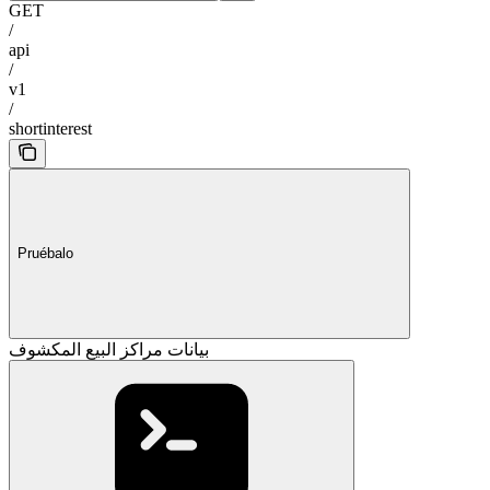
GET
/
api
/
v1
/
shortinterest
Pruébalo
بيانات مراكز البيع المكشوف