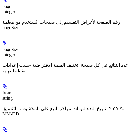
page
integer
رقم الصفحة لأغراض التقسيم إلى صفحات. يُستخدم مع معلمة
pageSize.
pageSize
integer
عدد النتائج في كل صفحة. تختلف القيمة الافتراضية حسب إعدادات
نقطة النهاية.
from
string
تاريخ البدء لبيانات مراكز البيع على المكشوف. التنسيق: YYYY-
MM-DD