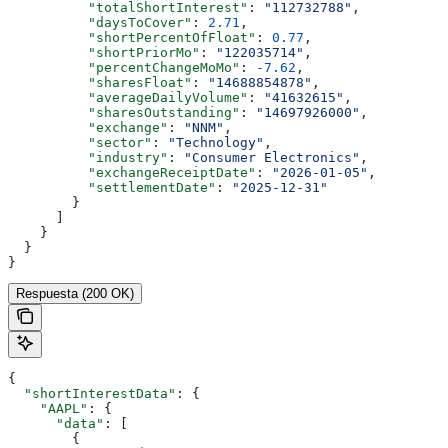
          "totalShortInterest"
: 
"112732788"
,
          "daysToCover"
: 
2.71
,
          "shortPercentOfFloat"
: 
0.77
,
          "shortPriorMo"
: 
"122035714"
,
          "percentChangeMoMo"
: 
-7.62
,
          "sharesFloat"
: 
"14688854878"
,
          "averageDailyVolume"
: 
"41632615"
,
          "sharesOutstanding"
: 
"14697926000"
,
          "exchange"
: 
"NNM"
,
          "sector"
: 
"Technology"
,
          "industry"
: 
"Consumer Electronics"
,
          "exchangeReceiptDate"
: 
"2026-01-05"
,
          "settlementDate"
: 
"2025-12-31"
        }
      ]
    }
  }
}
Respuesta (200 OK)
{
  "shortInterestData"
: {
    "AAPL"
: {
      "data"
: [
        {