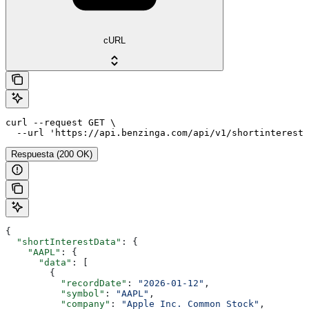
cURL
curl --request GET \

  --url 'https://api.benzinga.com/api/v1/shortinterest?
Respuesta (200 OK)
{
  "shortInterestData"
: {
    "AAPL"
: {
      "data"
: [
        {
          "recordDate"
: 
"2026-01-12"
,
          "symbol"
: 
"AAPL"
,
          "company"
: 
"Apple Inc. Common Stock"
,