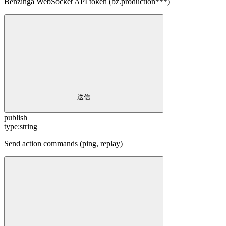
Benzinga WebSocket API token (bz.production***)
送信
publish
type:
string
Send action commands (ping, replay)