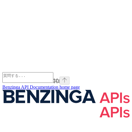
⌘
I
Benzinga API Documentation
home page