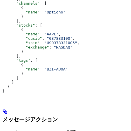
      "channels"
: [
        {
          "name"
: 
"Options"
        }
      ],
      "stocks"
: [
        {
          "name"
: 
"AAPL"
,
          "cusip"
: 
"037833100"
,
          "isin"
: 
"US0378331005"
,
          "exchange"
: 
"NASDAQ"
        }
      ],
      "tags"
: [
        {
          "name"
: 
"BZI-AUOA"
        }
      ]
    }
  }
}
メッセージアクション