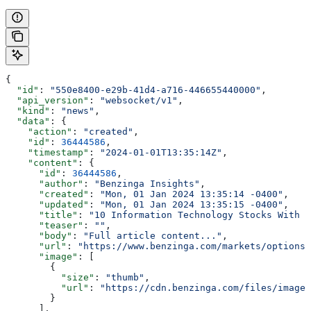
{
  "id"
: 
"550e8400-e29b-41d4-a716-446655440000"
,
  "api_version"
: 
"websocket/v1"
,
  "kind"
: 
"news"
,
  "data"
: {
    "action"
: 
"created"
,
    "id"
: 
36444586
,
    "timestamp"
: 
"2024-01-01T13:35:14Z"
,
    "content"
: {
      "id"
: 
36444586
,
      "author"
: 
"Benzinga Insights"
,
      "created"
: 
"Mon, 01 Jan 2024 13:35:14 -0400"
,
      "updated"
: 
"Mon, 01 Jan 2024 13:35:15 -0400"
,
      "title"
: 
"10 Information Technology Stocks With W
      "teaser"
: 
""
,
      "body"
: 
"Full article content..."
,
      "url"
: 
"https://www.benzinga.com/markets/options/
      "image"
: [
        {
          "size"
: 
"thumb"
,
          "url"
: 
"https://cdn.benzinga.com/files/imagec
        }
      ],