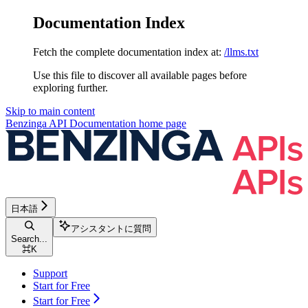
Documentation Index
Fetch the complete documentation index at:
/llms.txt
Use this file to discover all available pages before
exploring further.
Skip to main content
Benzinga API Documentation
home page
日本語
アシスタントに質問
Search...
⌘
K
Support
Start for Free
Start for Free