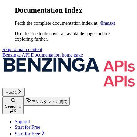
Documentation Index
Fetch the complete documentation index at:
/llms.txt
Use this file to discover all available pages before
exploring further.
Skip to main content
Benzinga API Documentation
home page
日本語
アシスタントに質問
Search...
⌘
K
Support
Start for Free
Start for Free