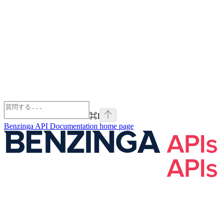
⌘
I
Benzinga API Documentation
home page