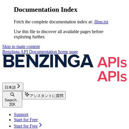
Documentation Index
Fetch the complete documentation index at:
/llms.txt
Use this file to discover all available pages before
exploring further.
Skip to main content
Benzinga API Documentation
home page
日本語
アシスタントに質問
Search...
⌘
K
Support
Start for Free
Start for Free