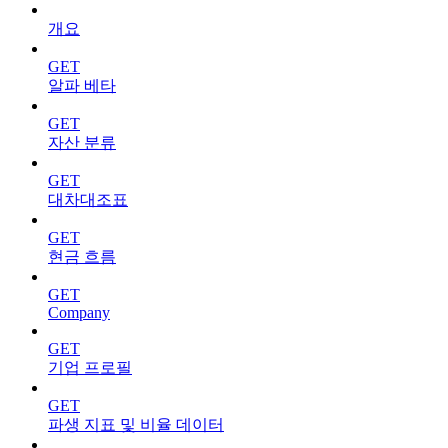
개요
GET
알파 베타
GET
자산 분류
GET
대차대조표
GET
현금 흐름
GET
Company
GET
기업 프로필
GET
파생 지표 및 비율 데이터