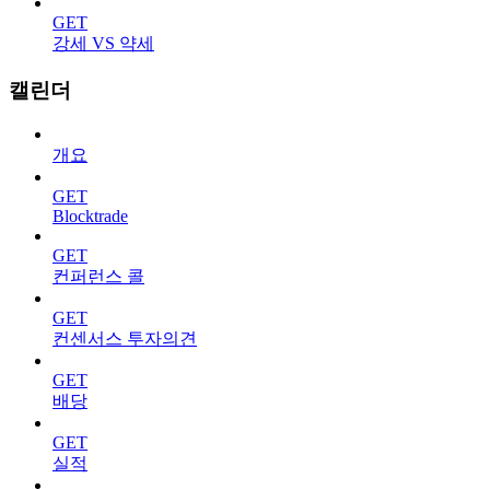
GET
강세 VS 약세
캘린더
개요
GET
Blocktrade
GET
컨퍼런스 콜
GET
컨센서스 투자의견
GET
배당
GET
실적