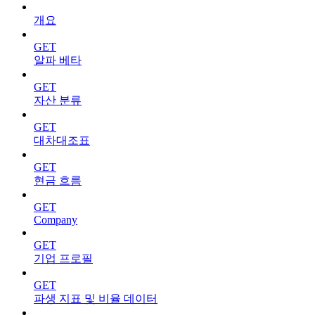
개요
GET
알파 베타
GET
자산 분류
GET
대차대조표
GET
현금 흐름
GET
Company
GET
기업 프로필
GET
파생 지표 및 비율 데이터