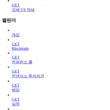
GET
강세 VS 약세
캘린더
개요
GET
Blocktrade
GET
컨퍼런스 콜
GET
컨센서스 투자의견
GET
배당
GET
실적