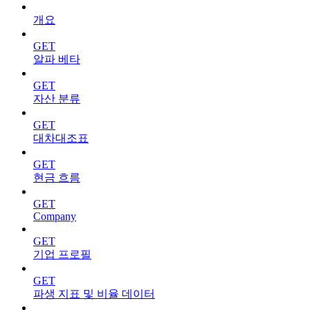
개요
GET
알파 베타
GET
자산 분류
GET
대차대조표
GET
현금 흐름
GET
Company
GET
기업 프로필
GET
파생 지표 및 비율 데이터