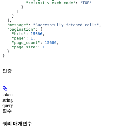
          "refinitiv_exch_code"
: 
"TOR"
        }
      ]
    }
  ],
  "message"
: 
"Successfully fetched calls"
,
  "pagination"
: {
    "hits"
: 
15686
,
    "page"
: 
1
,
    "page_count"
: 
15686
,
    "page_size"
: 
1
  }
}
인증
token
string
query
필수
쿼리 매개변수