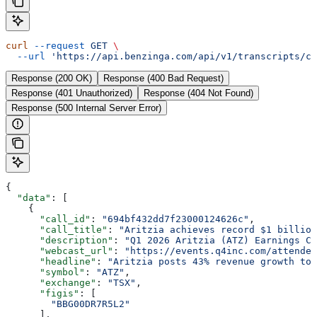
curl
 --request
 GET
 \
  --url
 'https://api.benzinga.com/api/v1/transcripts/ca
Response (200 OK)
Response (400 Bad Request)
Response (401 Unauthorized)
Response (404 Not Found)
Response (500 Internal Server Error)
{
  "data"
: [
    {
      "call_id"
: 
"694bf432dd7f23000124626c"
,
      "call_title"
: 
"Aritzia achieves record $1 billion
      "description"
: 
"Q1 2026 Aritzia (ATZ) Earnings Co
      "webcast_url"
: 
"https://events.q4inc.com/attendee
      "headline"
: 
"Aritzia posts 43% revenue growth to 
      "symbol"
: 
"ATZ"
,
      "exchange"
: 
"TSX"
,
      "figis"
: [
        "BBG00DR7R5L2"
      ],