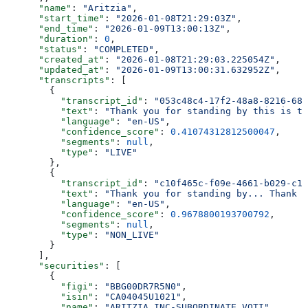
      "name"
: 
"Aritzia"
,
      "start_time"
: 
"2026-01-08T21:29:03Z"
,
      "end_time"
: 
"2026-01-09T13:00:13Z"
,
      "duration"
: 
0
,
      "status"
: 
"COMPLETED"
,
      "created_at"
: 
"2026-01-08T21:29:03.225054Z"
,
      "updated_at"
: 
"2026-01-09T13:00:31.632952Z"
,
      "transcripts"
: [
        {
          "transcript_id"
: 
"053c48c4-17f2-48a8-8216-685
          "text"
: 
"Thank you for standing by this is th
          "language"
: 
"en-US"
,
          "confidence_score"
: 
0.41074312812500047
,
          "segments"
: 
null
,
          "type"
: 
"LIVE"
        },
        {
          "transcript_id"
: 
"c10f465c-f09e-4661-b029-c10
          "text"
: 
"Thank you for standing by... Thank y
          "language"
: 
"en-US"
,
          "confidence_score"
: 
0.9678800193700792
,
          "segments"
: 
null
,
          "type"
: 
"NON_LIVE"
        }
      ],
      "securities"
: [
        {
          "figi"
: 
"BBG00DR7R5N0"
,
          "isin"
: 
"CA04045U1021"
,
          "name"
: 
"ARITZIA INC-SUBORDINATE VOTI"
,