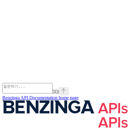
⌘
I
Benzinga API Documentation
home page