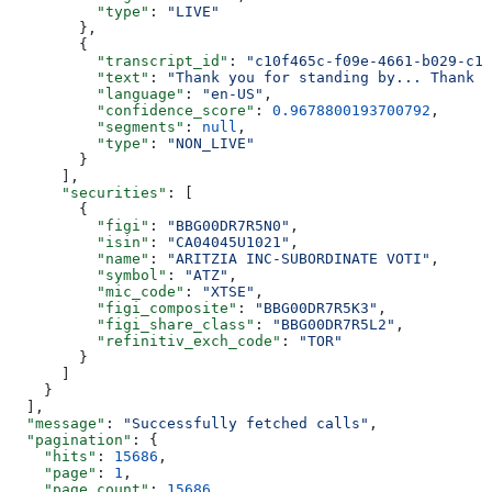
          "type"
: 
"LIVE"
        },
        {
          "transcript_id"
: 
"c10f465c-f09e-4661-b029-c10
          "text"
: 
"Thank you for standing by... Thank y
          "language"
: 
"en-US"
,
          "confidence_score"
: 
0.9678800193700792
,
          "segments"
: 
null
,
          "type"
: 
"NON_LIVE"
        }
      ],
      "securities"
: [
        {
          "figi"
: 
"BBG00DR7R5N0"
,
          "isin"
: 
"CA04045U1021"
,
          "name"
: 
"ARITZIA INC-SUBORDINATE VOTI"
,
          "symbol"
: 
"ATZ"
,
          "mic_code"
: 
"XTSE"
,
          "figi_composite"
: 
"BBG00DR7R5K3"
,
          "figi_share_class"
: 
"BBG00DR7R5L2"
,
          "refinitiv_exch_code"
: 
"TOR"
        }
      ]
    }
  ],
  "message"
: 
"Successfully fetched calls"
,
  "pagination"
: {
    "hits"
: 
15686
,
    "page"
: 
1
,
    "page_count"
: 
15686
,