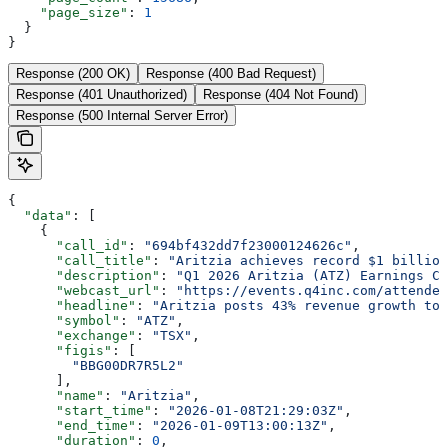
    "page_size"
: 
1
  }
}
Response (200 OK)
Response (400 Bad Request)
Response (401 Unauthorized)
Response (404 Not Found)
Response (500 Internal Server Error)
{
  "data"
: [
    {
      "call_id"
: 
"694bf432dd7f23000124626c"
,
      "call_title"
: 
"Aritzia achieves record $1 billion
      "description"
: 
"Q1 2026 Aritzia (ATZ) Earnings Co
      "webcast_url"
: 
"https://events.q4inc.com/attendee
      "headline"
: 
"Aritzia posts 43% revenue growth to 
      "symbol"
: 
"ATZ"
,
      "exchange"
: 
"TSX"
,
      "figis"
: [
        "BBG00DR7R5L2"
      ],
      "name"
: 
"Aritzia"
,
      "start_time"
: 
"2026-01-08T21:29:03Z"
,
      "end_time"
: 
"2026-01-09T13:00:13Z"
,
      "duration"
: 
0
,