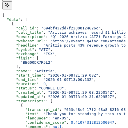
{
  "data"
: [
    {
      "call_id"
: 
"694bf432dd7f23000124626c"
,
      "call_title"
: 
"Aritzia achieves record $1 billion
      "description"
: 
"Q1 2026 Aritzia (ATZ) Earnings Co
      "webcast_url"
: 
"https://events.q4inc.com/attendee
      "headline"
: 
"Aritzia posts 43% revenue growth to 
      "symbol"
: 
"ATZ"
,
      "exchange"
: 
"TSX"
,
      "figis"
: [
        "BBG00DR7R5L2"
      ],
      "name"
: 
"Aritzia"
,
      "start_time"
: 
"2026-01-08T21:29:03Z"
,
      "end_time"
: 
"2026-01-09T13:00:13Z"
,
      "duration"
: 
0
,
      "status"
: 
"COMPLETED"
,
      "created_at"
: 
"2026-01-08T21:29:03.225054Z"
,
      "updated_at"
: 
"2026-01-09T13:00:31.632952Z"
,
      "transcripts"
: [
        {
          "transcript_id"
: 
"053c48c4-17f2-48a8-8216-685
          "text"
: 
"Thank you for standing by this is th
          "language"
: 
"en-US"
,
          "confidence_score"
: 
0.41074312812500047
,
          "segments"
: 
null
,