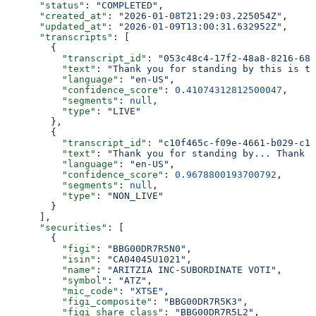
      "status"
: 
"COMPLETED"
,
      "created_at"
: 
"2026-01-08T21:29:03.225054Z"
,
      "updated_at"
: 
"2026-01-09T13:00:31.632952Z"
,
      "transcripts"
: [
        {
          "transcript_id"
: 
"053c48c4-17f2-48a8-8216-685
          "text"
: 
"Thank you for standing by this is th
          "language"
: 
"en-US"
,
          "confidence_score"
: 
0.41074312812500047
,
          "segments"
: 
null
,
          "type"
: 
"LIVE"
        },
        {
          "transcript_id"
: 
"c10f465c-f09e-4661-b029-c10
          "text"
: 
"Thank you for standing by... Thank y
          "language"
: 
"en-US"
,
          "confidence_score"
: 
0.9678800193700792
,
          "segments"
: 
null
,
          "type"
: 
"NON_LIVE"
        }
      ],
      "securities"
: [
        {
          "figi"
: 
"BBG00DR7R5N0"
,
          "isin"
: 
"CA04045U1021"
,
          "name"
: 
"ARITZIA INC-SUBORDINATE VOTI"
,
          "symbol"
: 
"ATZ"
,
          "mic_code"
: 
"XTSE"
,
          "figi_composite"
: 
"BBG00DR7R5K3"
,
          "figi_share_class"
: 
"BBG00DR7R5L2"
,