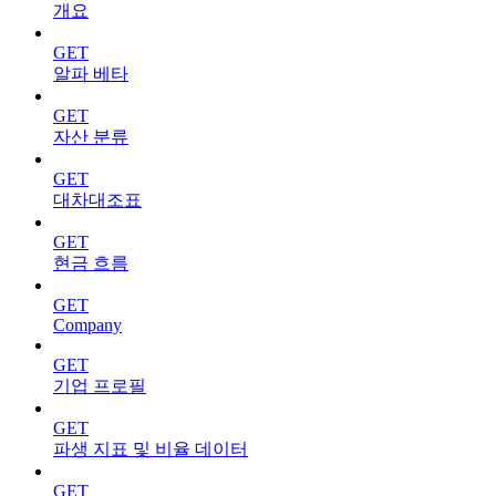
개요
GET
알파 베타
GET
자산 분류
GET
대차대조표
GET
현금 흐름
GET
Company
GET
기업 프로필
GET
파생 지표 및 비율 데이터
GET