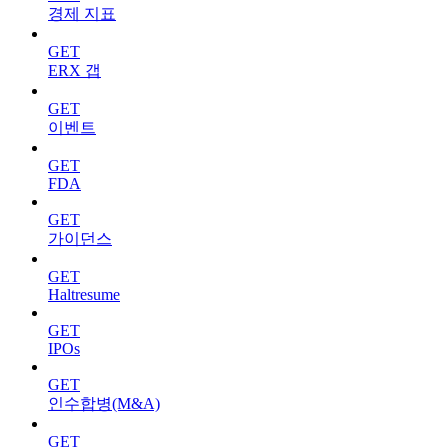
경제 지표
GET
ERX 갭
GET
이벤트
GET
FDA
GET
가이던스
GET
Haltresume
GET
IPOs
GET
인수합병(M&A)
GET