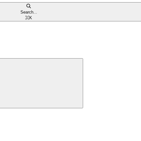
Search...
⌘
K