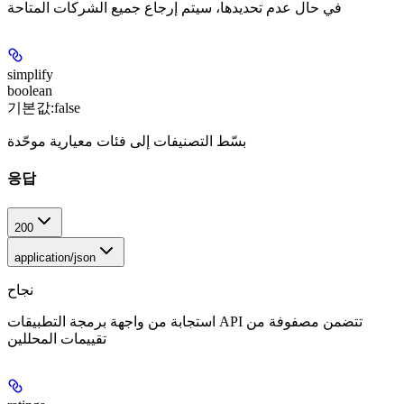
في حال عدم تحديدها، سيتم إرجاع جميع الشركات المتاحة
simplify
boolean
기본값:
false
بسّط التصنيفات إلى فئات معيارية موحّدة
응답
200
application/json
نجاح
استجابة من واجهة برمجة التطبيقات API تتضمن مصفوفة من
تقييمات المحللين