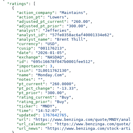
  "ratings"
: [
    {
      "action_company"
: 
"Maintains"
,
      "action_pt"
: 
"Lowers"
,
      "adjusted_pt_current"
: 
"260.00"
,
      "adjusted_pt_prior"
: 
"300.00"
,
      "analyst"
: 
"Jefferies"
,
      "analyst_id"
: 
"57fe0358ac6af40001334e62"
,
      "analyst_name"
: 
"Brent Thill"
,
      "currency"
: 
"USD"
,
      "cusip"
: 
"001176213"
,
      "date"
: 
"2026-01-05"
,
      "exchange"
: 
"NASDAQ"
,
      "id"
: 
"695c16678f047b0001fee512"
,
      "importance"
: 
3
,
      "isin"
: 
"IL0011762130"
,
      "name"
: 
"Monday.Com"
,
      "notes"
: 
""
,
      "pt_current"
: 
"260.0000"
,
      "pt_pct_change"
: 
"-13.33"
,
      "pt_prior"
: 
"300.00"
,
      "rating_current"
: 
"Buy"
,
      "rating_prior"
: 
"Buy"
,
      "ticker"
: 
"MNDY"
,
      "time"
: 
"14:52:07"
,
      "updated"
: 
1767642765
,
      "url"
: 
"https://www.benzinga.com/quote/MNDY/analy
      "url_calendar"
: 
"https://www.benzinga.com/quote/M
      "url_news"
: 
"https://www.benzinga.com/stock-artic
    }