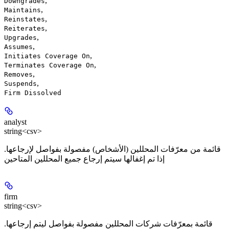
,
Downgrades
,
Maintains
,
Reinstates
,
Reiterates
,
Upgrades
,
Assumes
,
Initiates Coverage On
,
Terminates Coverage On
,
Removes
,
Suspends
Firm Dissolved
analyst
string<csv>
قائمة من معرّفات المحللين (الأشخاص) مفصولة بفواصل لإرجاعها.
إذا تم إغفالها سيتم إرجاع جميع المحللين المتاحين
firm
string<csv>
قائمة بمعرّفات شركات المحللين مفصولة بفواصل ليتم إرجاعها.