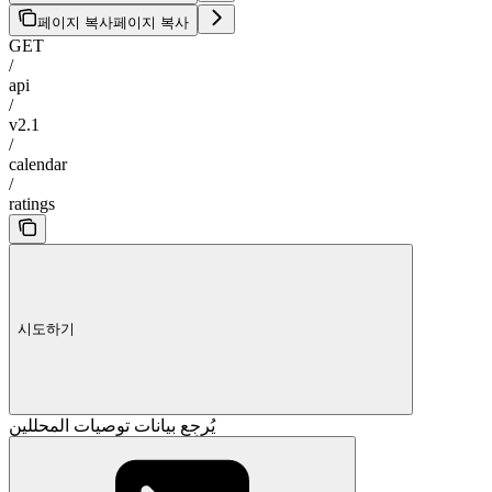
페이지 복사
페이지 복사
GET
/
api
/
v2.1
/
calendar
/
ratings
시도하기
يُرجِع بيانات توصيات المحللين