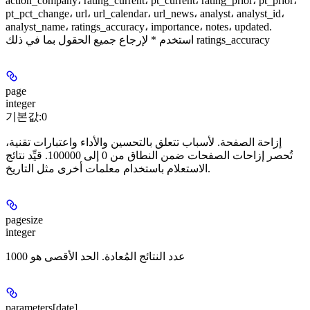
action_company، rating_current، pt_current، rating_prior، pt_prior،
pt_pct_change، url، url_calendar، url_news، analyst، analyst_id،
analyst_name، ratings_accuracy، importance، notes، updated.
استخدم * لإرجاع جميع الحقول بما في ذلك ratings_accuracy
page
integer
기본값:
0
إزاحة الصفحة. لأسباب تتعلق بالتحسين والأداء واعتبارات تقنية،
تُحصر إزاحات الصفحات ضمن النطاق من 0 إلى 100000. قيِّد نتائج
الاستعلام باستخدام معلمات أخرى مثل التاريخ.
pagesize
integer
عدد النتائج المُعادة. الحد الأقصى هو 1000
parameters[date]