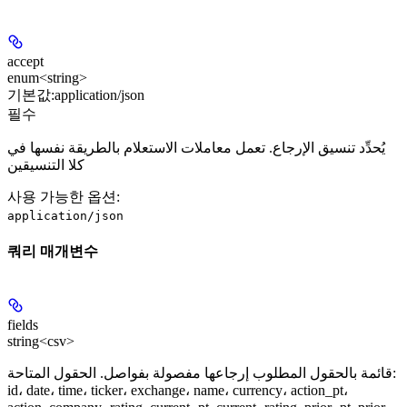
accept
enum<string>
기본값:
application/json
필수
يُحدِّد تنسيق الإرجاع. تعمل معاملات الاستعلام بالطريقة نفسها في
كلا التنسيقين
사용 가능한 옵션
:
application/json
쿼리 매개변수
fields
string<csv>
قائمة بالحقول المطلوب إرجاعها مفصولة بفواصل. الحقول المتاحة:
id، date، time، ticker، exchange، name، currency، action_pt،