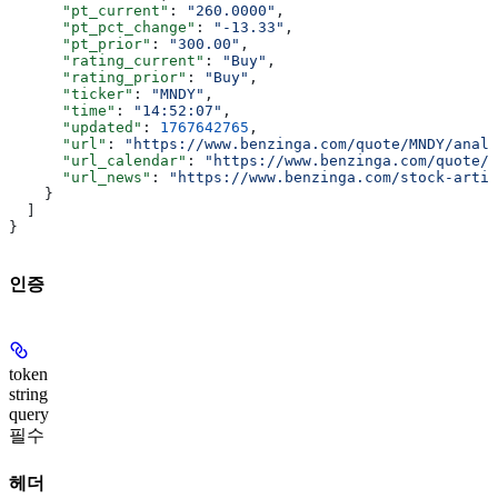
      "pt_current"
: 
"260.0000"
,
      "pt_pct_change"
: 
"-13.33"
,
      "pt_prior"
: 
"300.00"
,
      "rating_current"
: 
"Buy"
,
      "rating_prior"
: 
"Buy"
,
      "ticker"
: 
"MNDY"
,
      "time"
: 
"14:52:07"
,
      "updated"
: 
1767642765
,
      "url"
: 
"https://www.benzinga.com/quote/MNDY/analy
      "url_calendar"
: 
"https://www.benzinga.com/quote/M
      "url_news"
: 
"https://www.benzinga.com/stock-artic
    }
  ]
}
인증
token
string
query
필수
헤더