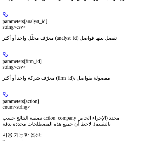
parameters[analyst_id]
string<csv>
معرّف محلّل واحد أو أكثر (analyst_id) تفصل بينها فواصل
parameters[firm_id]
string<csv>
معرّف شركة واحد أو أكثر (firm_id)، مفصولة بفواصل
parameters[action]
enum<string>
تصفية النتائج حسب action_company محدد (الإجراء الخاص
بالتقييم). لاحظ أن جميع هذه المصطلحات محددة بدقة
사용 가능한 옵션
: