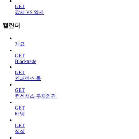
GET
강세 VS 약세
캘린더
개요
GET
Blocktrade
GET
컨퍼런스 콜
GET
컨센서스 투자의견
GET
배당
GET
실적