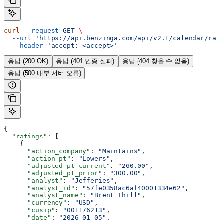
curl
 --request
 GET
 \
  --url
 'https://api.benzinga.com/api/v2.1/calendar/rat
  --header
 'accept: <accept>'
응답 (200 OK)
응답 (401 인증 실패)
응답 (404 찾을 수 없음)
응답 (500 내부 서버 오류)
{
  "ratings"
: [
    {
      "action_company"
: 
"Maintains"
,
      "action_pt"
: 
"Lowers"
,
      "adjusted_pt_current"
: 
"260.00"
,
      "adjusted_pt_prior"
: 
"300.00"
,
      "analyst"
: 
"Jefferies"
,
      "analyst_id"
: 
"57fe0358ac6af40001334e62"
,
      "analyst_name"
: 
"Brent Thill"
,
      "currency"
: 
"USD"
,
      "cusip"
: 
"001176213"
,
      "date"
: 
"2026-01-05"
,