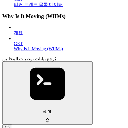
티커 트렌드 목록 데이터
Why Is It Moving (WIIMs)
개요
GET
Why Is It Moving (WIIMs)
يُرجِع بيانات توصيات المحللين
cURL