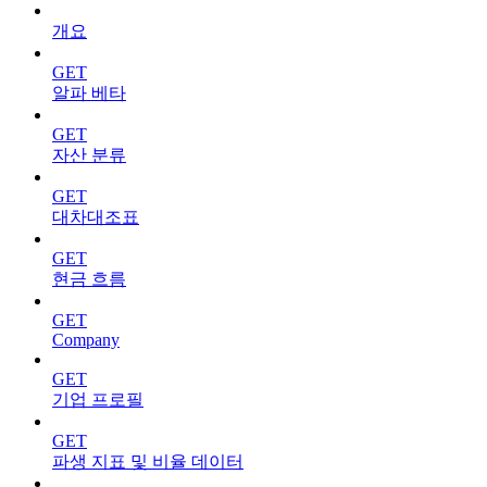
개요
GET
알파 베타
GET
자산 분류
GET
대차대조표
GET
현금 흐름
GET
Company
GET
기업 프로필
GET
파생 지표 및 비율 데이터