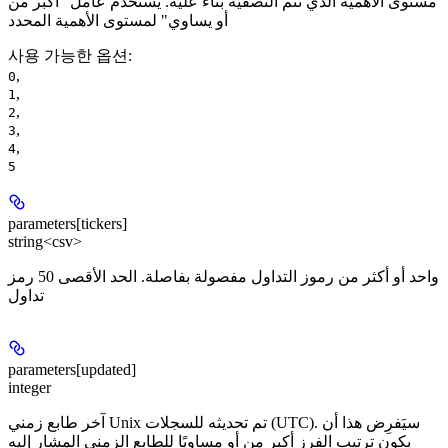
مستوى الأهمية الذي تتم التصفية بناءً عليه. يستخدم عامل "أكبر من
أو يساوي" لمستوى الأهمية المحدد
사용 가능한 옵션
:
,
0
,
1
,
2
,
3
,
4
5
parameters[tickers]
string<csv>
واحد أو أكثر من رموز التداول مفصولة بفاصلة. الحد الأقصى 50 رمز
تداول
parameters[updated]
integer
آخر طابع زمني Unix تم تحديثه للسجلات (UTC). سيَفرِض هذا أن
يكون ترتيب الفرز أكبر من أو مساويًا للطابع الزمني المشار إليه