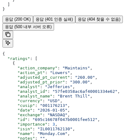
  ]
}
응답 (200 OK)
응답 (401 인증 실패)
응답 (404 찾을 수 없음)
응답 (500 내부 서버 오류)
{
  "ratings"
: [
    {
      "action_company"
: 
"Maintains"
,
      "action_pt"
: 
"Lowers"
,
      "adjusted_pt_current"
: 
"260.00"
,
      "adjusted_pt_prior"
: 
"300.00"
,
      "analyst"
: 
"Jefferies"
,
      "analyst_id"
: 
"57fe0358ac6af40001334e62"
,
      "analyst_name"
: 
"Brent Thill"
,
      "currency"
: 
"USD"
,
      "cusip"
: 
"001176213"
,
      "date"
: 
"2026-01-05"
,
      "exchange"
: 
"NASDAQ"
,
      "id"
: 
"695c16678f047b0001fee512"
,
      "importance"
: 
3
,
      "isin"
: 
"IL0011762130"
,
      "name"
: 
"Monday.Com"
,
      "notes"
: 
""
,