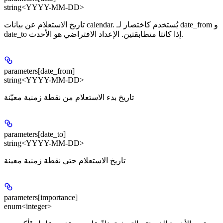
string<YYYY-MM-DD>
تاريخ الاستعلام عن بيانات calendar. يُستخدم كاختصار لـ date_from و
date_to إذا كانتا متطابقتين. الإعداد الافتراضي هو الأحدث.
parameters[date_from]
string<YYYY-MM-DD>
تاريخ بدء الاستعلام من نقطة زمنية معيّنة
parameters[date_to]
string<YYYY-MM-DD>
تاريخ الاستعلام حتى نقطة زمنية معينة
parameters[importance]
enum<integer>