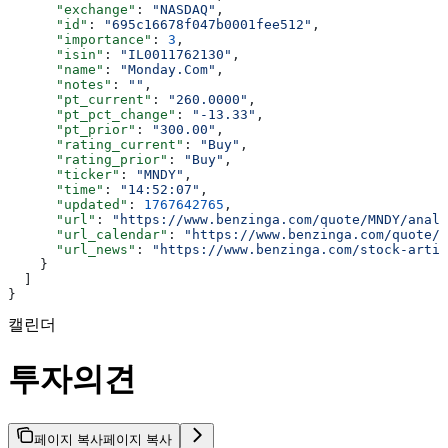
      "exchange"
: 
"NASDAQ"
,
      "id"
: 
"695c16678f047b0001fee512"
,
      "importance"
: 
3
,
      "isin"
: 
"IL0011762130"
,
      "name"
: 
"Monday.Com"
,
      "notes"
: 
""
,
      "pt_current"
: 
"260.0000"
,
      "pt_pct_change"
: 
"-13.33"
,
      "pt_prior"
: 
"300.00"
,
      "rating_current"
: 
"Buy"
,
      "rating_prior"
: 
"Buy"
,
      "ticker"
: 
"MNDY"
,
      "time"
: 
"14:52:07"
,
      "updated"
: 
1767642765
,
      "url"
: 
"https://www.benzinga.com/quote/MNDY/analy
      "url_calendar"
: 
"https://www.benzinga.com/quote/M
      "url_news"
: 
"https://www.benzinga.com/stock-artic
    }
  ]
}
캘린더
투자의견
페이지 복사
페이지 복사