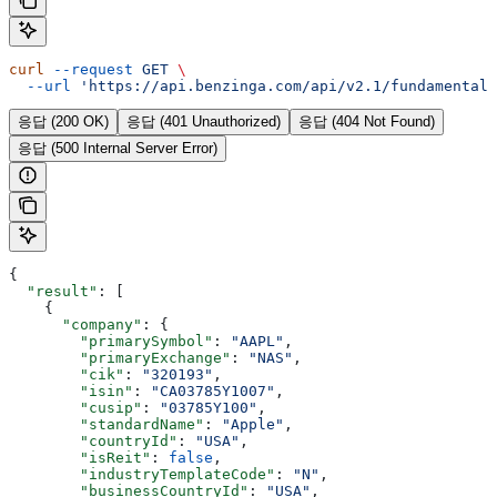
curl
 --request
 GET
 \
  --url
 'https://api.benzinga.com/api/v2.1/fundamentals
응답 (200 OK)
응답 (401 Unauthorized)
응답 (404 Not Found)
응답 (500 Internal Server Error)
{
  "result"
: [
    {
      "company"
: {
        "primarySymbol"
: 
"AAPL"
,
        "primaryExchange"
: 
"NAS"
,
        "cik"
: 
"320193"
,
        "isin"
: 
"CA03785Y1007"
,
        "cusip"
: 
"03785Y100"
,
        "standardName"
: 
"Apple"
,
        "countryId"
: 
"USA"
,
        "isReit"
: 
false
,
        "industryTemplateCode"
: 
"N"
,
        "businessCountryId"
: 
"USA"
,