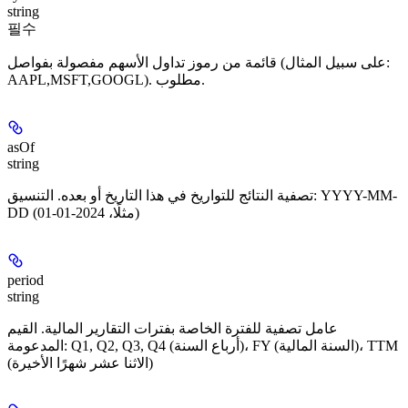
string
필수
قائمة من رموز تداول الأسهم مفصولة بفواصل (على سبيل المثال:
AAPL,MSFT,GOOGL). مطلوب.
asOf
string
تصفية النتائج للتواريخ في هذا التاريخ أو بعده. التنسيق: YYYY-MM-
DD (مثلًا، 2024-01-01)
period
string
عامل تصفية للفترة الخاصة بفترات التقارير المالية. القيم
المدعومة: Q1, Q2, Q3, Q4 (أرباع السنة)، FY (السنة المالية)، TTM
(الاثنا عشر شهرًا الأخيرة)