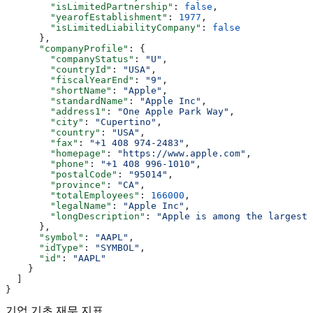
        "isLimitedPartnership"
: 
false
,
        "yearofEstablishment"
: 
1977
,
        "isLimitedLiabilityCompany"
: 
false
      },
      "companyProfile"
: {
        "companyStatus"
: 
"U"
,
        "countryId"
: 
"USA"
,
        "fiscalYearEnd"
: 
"9"
,
        "shortName"
: 
"Apple"
,
        "standardName"
: 
"Apple Inc"
,
        "address1"
: 
"One Apple Park Way"
,
        "city"
: 
"Cupertino"
,
        "country"
: 
"USA"
,
        "fax"
: 
"+1 408 974-2483"
,
        "homepage"
: 
"https://www.apple.com"
,
        "phone"
: 
"+1 408 996-1010"
,
        "postalCode"
: 
"95014"
,
        "province"
: 
"CA"
,
        "totalEmployees"
: 
166000
,
        "legalName"
: 
"Apple Inc"
,
        "longDescription"
: 
"Apple is among the largest 
      },
      "symbol"
: 
"AAPL"
,
      "idType"
: 
"SYMBOL"
,
      "id"
: 
"AAPL"
    }
  ]
}
기업 기초 재무 지표