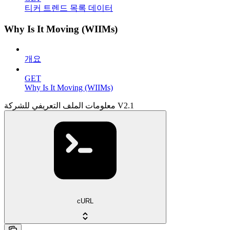
티커 트렌드 목록 데이터
Why Is It Moving (WIIMs)
개요
GET
Why Is It Moving (WIIMs)
معلومات الملف التعريفي للشركة V2.1
cURL