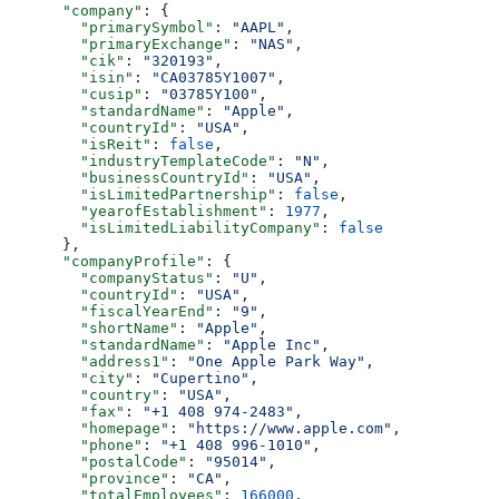
      "company"
: {
        "primarySymbol"
: 
"AAPL"
,
        "primaryExchange"
: 
"NAS"
,
        "cik"
: 
"320193"
,
        "isin"
: 
"CA03785Y1007"
,
        "cusip"
: 
"03785Y100"
,
        "standardName"
: 
"Apple"
,
        "countryId"
: 
"USA"
,
        "isReit"
: 
false
,
        "industryTemplateCode"
: 
"N"
,
        "businessCountryId"
: 
"USA"
,
        "isLimitedPartnership"
: 
false
,
        "yearofEstablishment"
: 
1977
,
        "isLimitedLiabilityCompany"
: 
false
      },
      "companyProfile"
: {
        "companyStatus"
: 
"U"
,
        "countryId"
: 
"USA"
,
        "fiscalYearEnd"
: 
"9"
,
        "shortName"
: 
"Apple"
,
        "standardName"
: 
"Apple Inc"
,
        "address1"
: 
"One Apple Park Way"
,
        "city"
: 
"Cupertino"
,
        "country"
: 
"USA"
,
        "fax"
: 
"+1 408 974-2483"
,
        "homepage"
: 
"https://www.apple.com"
,
        "phone"
: 
"+1 408 996-1010"
,
        "postalCode"
: 
"95014"
,
        "province"
: 
"CA"
,
        "totalEmployees"
: 
166000
,