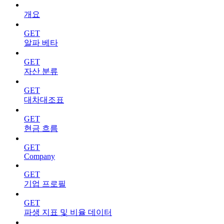
개요
GET
알파 베타
GET
자산 분류
GET
대차대조표
GET
현금 흐름
GET
Company
GET
기업 프로필
GET
파생 지표 및 비율 데이터