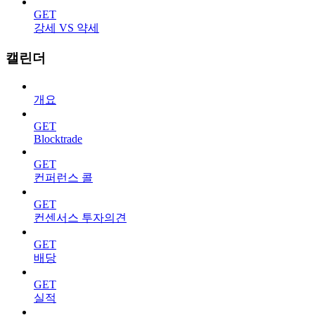
GET
강세 VS 약세
캘린더
개요
GET
Blocktrade
GET
컨퍼런스 콜
GET
컨센서스 투자의견
GET
배당
GET
실적