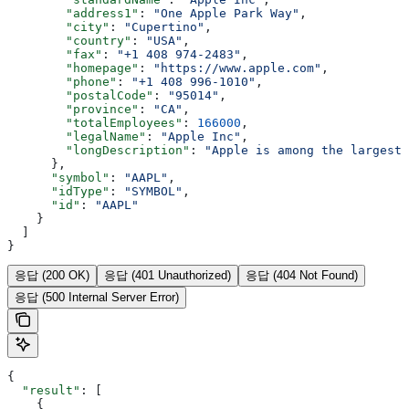
        "address1"
: 
"One Apple Park Way"
,
        "city"
: 
"Cupertino"
,
        "country"
: 
"USA"
,
        "fax"
: 
"+1 408 974-2483"
,
        "homepage"
: 
"https://www.apple.com"
,
        "phone"
: 
"+1 408 996-1010"
,
        "postalCode"
: 
"95014"
,
        "province"
: 
"CA"
,
        "totalEmployees"
: 
166000
,
        "legalName"
: 
"Apple Inc"
,
        "longDescription"
: 
"Apple is among the largest 
      },
      "symbol"
: 
"AAPL"
,
      "idType"
: 
"SYMBOL"
,
      "id"
: 
"AAPL"
    }
  ]
}
응답 (200 OK)
응답 (401 Unauthorized)
응답 (404 Not Found)
응답 (500 Internal Server Error)
{
  "result"
: [
    {