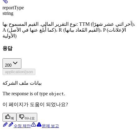
reportType
string
نوع التقرير المالي. القيم المسموح بها: TTM (آخر اثني عشر شهرًا)،
A (كما أُبلغ عنها في الأصل)، R (القيم المُعاد بيانها)، P (الإعلانات
الأولية)
응답
200
application/json
بيانات ملف الشركة
The response is of type
.
object
이 페이지가 도움이 되었나요?
예
아니오
수정 제안
문제 보고