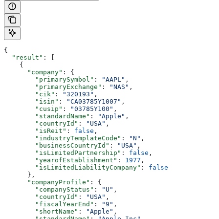
{
  "result"
: [
    {
      "company"
: {
        "primarySymbol"
: 
"AAPL"
,
        "primaryExchange"
: 
"NAS"
,
        "cik"
: 
"320193"
,
        "isin"
: 
"CA03785Y1007"
,
        "cusip"
: 
"03785Y100"
,
        "standardName"
: 
"Apple"
,
        "countryId"
: 
"USA"
,
        "isReit"
: 
false
,
        "industryTemplateCode"
: 
"N"
,
        "businessCountryId"
: 
"USA"
,
        "isLimitedPartnership"
: 
false
,
        "yearofEstablishment"
: 
1977
,
        "isLimitedLiabilityCompany"
: 
false
      },
      "companyProfile"
: {
        "companyStatus"
: 
"U"
,
        "countryId"
: 
"USA"
,
        "fiscalYearEnd"
: 
"9"
,
        "shortName"
: 
"Apple"
,
        "standardName"
: 
"Apple Inc"
,