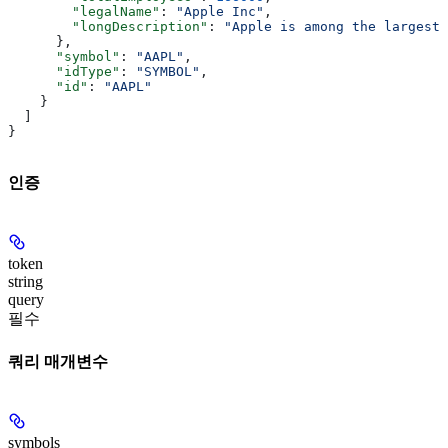
        "legalName"
: 
"Apple Inc"
,
        "longDescription"
: 
"Apple is among the largest 
      },
      "symbol"
: 
"AAPL"
,
      "idType"
: 
"SYMBOL"
,
      "id"
: 
"AAPL"
    }
  ]
}
인증
token
string
query
필수
쿼리 매개변수
symbols