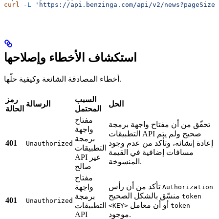
curl
 -L
 'https://api.benzinga.com/api/v2/news?pageSize=
استكشاف الأخطاء وإصلاحها
أخطاء المصادقة الشائعة وكيفية حلّها.
السبب
رمز
الحل
الرسالة
المحتمل
الحالة
مفتاح
تحقّق من أن مفتاح واجهة برمجة
واجهة
التطبيقات API صحيح ولم يتم
برمجة
إعادة إنشائه، وتأكد من عدم وجود
401
Unauthorized
التطبيقات
مسافات إضافية في القيمة
API غير
المنسوخة.
صالح
مفتاح
تأكد من أن رأس
واجهة
Authorization
منسّق بالشكل الصحيح
برمجة
token
401
Unauthorized
أو أن معامل
التطبيقات
<KEY>
token
موجود.
API