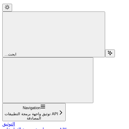
...ابحث
Navigation
توثيق واجهة برمجة التطبيقات API
المصادقة
التوثيق