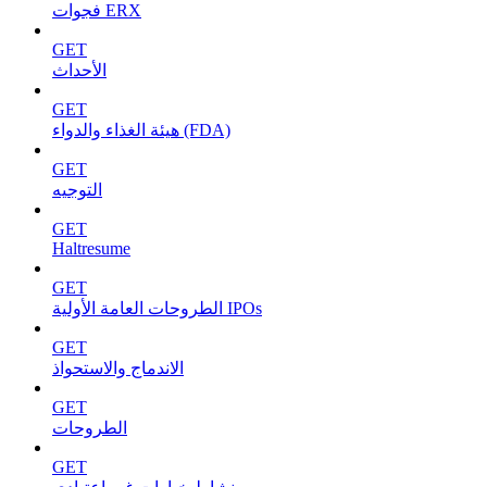
فجوات ERX
GET
الأحداث
GET
هيئة الغذاء والدواء (FDA)
GET
التوجيه
GET
Haltresume
GET
الطروحات العامة الأولية IPOs
GET
الاندماج والاستحواذ
GET
الطروحات
GET