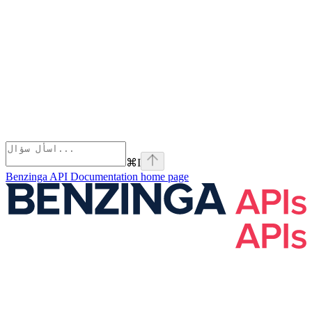
⌘
I
Benzinga API Documentation
home page