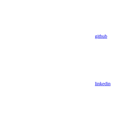
github
linkedin