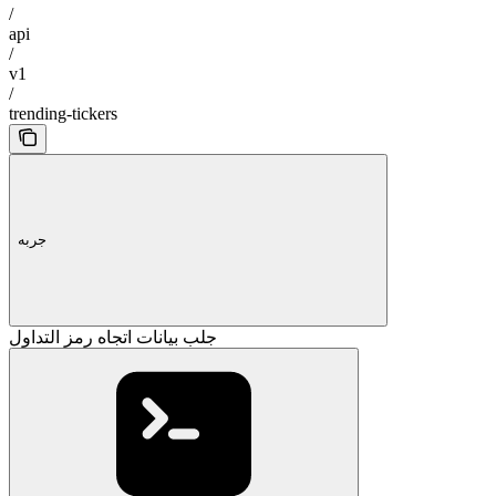
/
api
/
v1
/
trending-tickers
جربه
جلب بيانات اتجاه رمز التداول