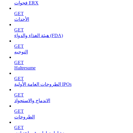
فجوات ERX
GET
الأحداث
GET
هيئة الغذاء والدواء (FDA)
GET
التوجيه
GET
Haltresume
GET
الطروحات العامة الأولية IPOs
GET
الاندماج والاستحواذ
GET
الطروحات
GET