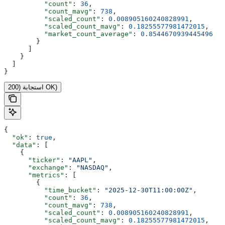
          "count"
: 
36
,
          "count_mavg"
: 
738
,
          "scaled_count"
: 
0.008905160240828991
,
          "scaled_count_mavg"
: 
0.18255577981472015
,
          "market_count_average"
: 
0.8544670939445496
        }
      ]
    }
  ]
}
استجابة (200 OK)
{
  "ok"
: 
true
,
  "data"
: [
    {
      "ticker"
: 
"AAPL"
,
      "exchange"
: 
"NASDAQ"
,
      "metrics"
: [
        {
          "time_bucket"
: 
"2025-12-30T11:00:00Z"
,
          "count"
: 
36
,
          "count_mavg"
: 
738
,
          "scaled_count"
: 
0.008905160240828991
,
          "scaled_count_mavg"
: 
0.18255577981472015
,