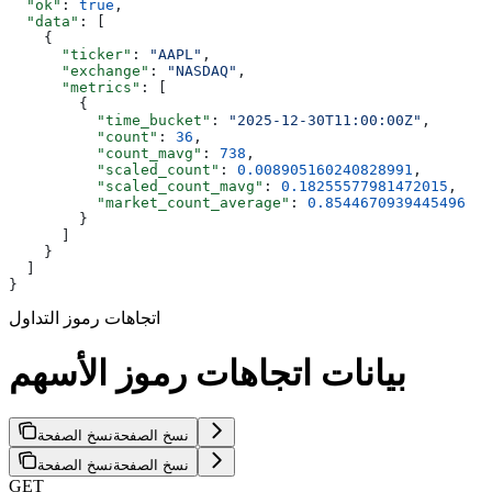
  "ok"
: 
true
,
  "data"
: [
    {
      "ticker"
: 
"AAPL"
,
      "exchange"
: 
"NASDAQ"
,
      "metrics"
: [
        {
          "time_bucket"
: 
"2025-12-30T11:00:00Z"
,
          "count"
: 
36
,
          "count_mavg"
: 
738
,
          "scaled_count"
: 
0.008905160240828991
,
          "scaled_count_mavg"
: 
0.18255577981472015
,
          "market_count_average"
: 
0.8544670939445496
        }
      ]
    }
  ]
}
اتجاهات رموز التداول
بيانات اتجاهات رموز الأسهم
نسخ الصفحة
نسخ الصفحة
نسخ الصفحة
نسخ الصفحة
GET