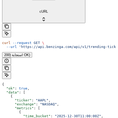
cURL
curl
 --request
 GET
 \
  --url
 'https://api.benzinga.com/api/v1/trending-ticke
استجابة (200 OK)
{
  "ok"
: 
true
,
  "data"
: [
    {
      "ticker"
: 
"AAPL"
,
      "exchange"
: 
"NASDAQ"
,
      "metrics"
: [
        {
          "time_bucket"
: 
"2025-12-30T11:00:00Z"
,