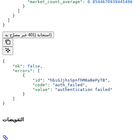
          "market_count_average"
: 
0.8544670939445496
        }
      ]
    }
  ]
}
استجابة (401 غير مصرَّح به)
{
    "ok"
: 
false
,
    "errors"
: [
        {
            "id"
: 
"hbiGJjhsSpnfhM8aBePyTB"
,
            "code"
: 
"auth_failed"
,
            "value"
: 
"authentication failed"
        }
    ]
}
التفويضات