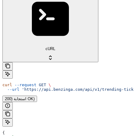
cURL
curl
 --request
 GET
 \
  --url
 'https://api.benzinga.com/api/v1/trending-ticke
استجابة (200 OK)
{