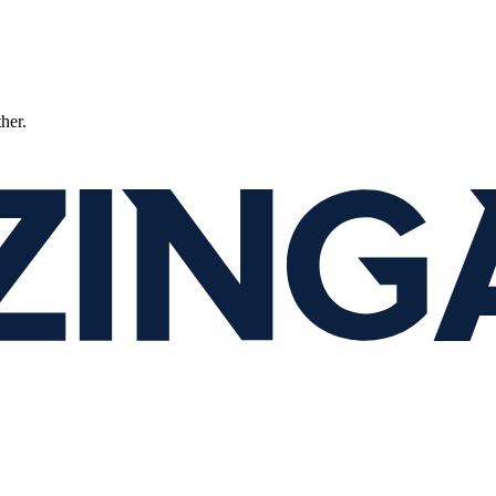
ther.