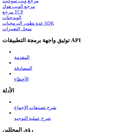
مرجع ويب سوكيت
مرجع الويب هوك
مرجع TCP
الويدجتات
عدة تطوير البرمجيات SDK
سجل التغييرات
توثيق واجهة برمجة التطبيقات API
المقدمة
المصادقة
الأخطاء
الأدلة
شرح تصنيفات الإجماع
شرح عملية التوجيه
رؤى المحللين