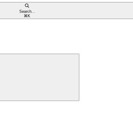
Search...
⌘
K