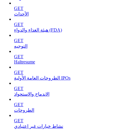
GET
الأحداث
GET
هيئة الغذاء والدواء (FDA)
GET
التوجيه
GET
Haltresume
GET
الطروحات العامة الأولية IPOs
GET
الاندماج والاستحواذ
GET
الطروحات
GET
نشاط خيارات غير اعتيادي