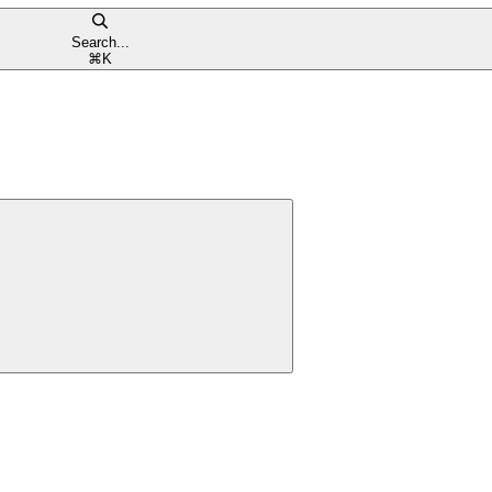
Search...
⌘
K