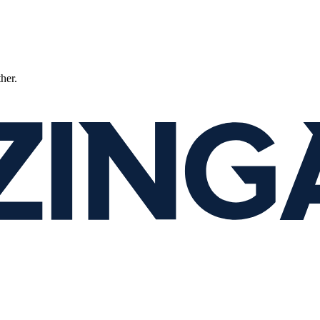
ther.