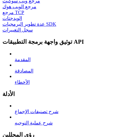
مرجع ويب سوكيت
مرجع الويب هوك
مرجع TCP
الويدجتات
عدة تطوير البرمجيات SDK
سجل التغييرات
توثيق واجهة برمجة التطبيقات API
المقدمة
المصادقة
الأخطاء
الأدلة
شرح تصنيفات الإجماع
شرح عملية التوجيه
رؤى المحللين