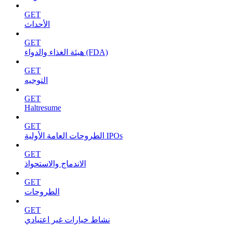
GET
الأحداث
GET
هيئة الغذاء والدواء (FDA)
GET
التوجيه
GET
Haltresume
GET
الطروحات العامة الأولية IPOs
GET
الاندماج والاستحواذ
GET
الطروحات
GET
نشاط خيارات غير اعتيادي