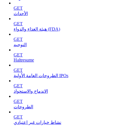
GET
الأحداث
GET
هيئة الغذاء والدواء (FDA)
GET
التوجيه
GET
Haltresume
GET
الطروحات العامة الأولية IPOs
GET
الاندماج والاستحواذ
GET
الطروحات
GET
نشاط خيارات غير اعتيادي