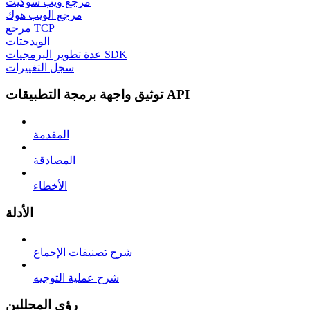
مرجع ويب سوكيت
مرجع الويب هوك
مرجع TCP
الويدجتات
عدة تطوير البرمجيات SDK
سجل التغييرات
توثيق واجهة برمجة التطبيقات API
المقدمة
المصادقة
الأخطاء
الأدلة
شرح تصنيفات الإجماع
شرح عملية التوجيه
رؤى المحللين