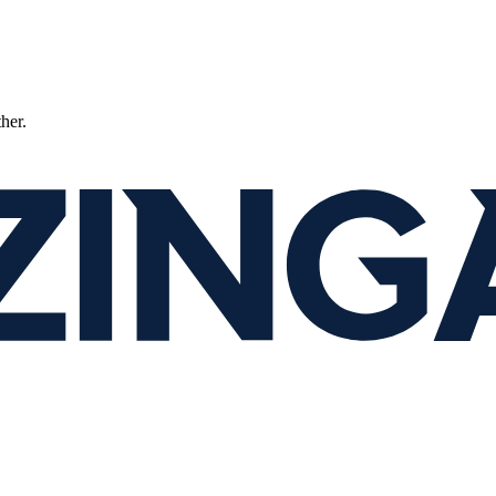
ther.