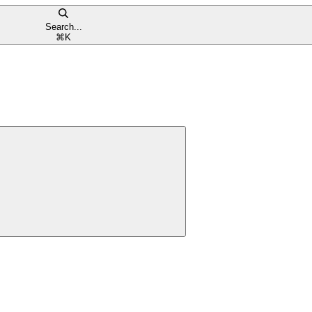
Search...
⌘
K