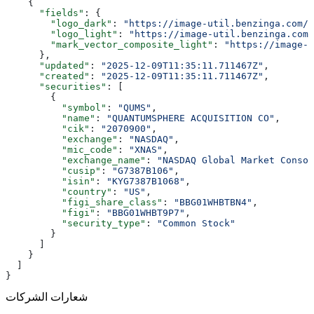
    {
      "fields"
: {
        "logo_dark"
: 
"https://image-util.benzinga.com/a
        "logo_light"
: 
"https://image-util.benzinga.com/
        "mark_vector_composite_light"
: 
"https://image-u
      },
      "updated"
: 
"2025-12-09T11:35:11.711467Z"
,
      "created"
: 
"2025-12-09T11:35:11.711467Z"
,
      "securities"
: [
        {
          "symbol"
: 
"QUMS"
,
          "name"
: 
"QUANTUMSPHERE ACQUISITION CO"
,
          "cik"
: 
"2070900"
,
          "exchange"
: 
"NASDAQ"
,
          "mic_code"
: 
"XNAS"
,
          "exchange_name"
: 
"NASDAQ Global Market Consol
          "cusip"
: 
"G7387B106"
,
          "isin"
: 
"KYG7387B1068"
,
          "country"
: 
"US"
,
          "figi_share_class"
: 
"BBG01WHBTBN4"
,
          "figi"
: 
"BBG01WHBT9P7"
,
          "security_type"
: 
"Common Stock"
        }
      ]
    }
  ]
}
شعارات الشركات