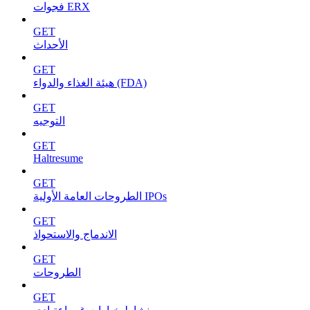
فجوات ERX
GET
الأحداث
GET
هيئة الغذاء والدواء (FDA)
GET
التوجيه
GET
Haltresume
GET
الطروحات العامة الأولية IPOs
GET
الاندماج والاستحواذ
GET
الطروحات
GET