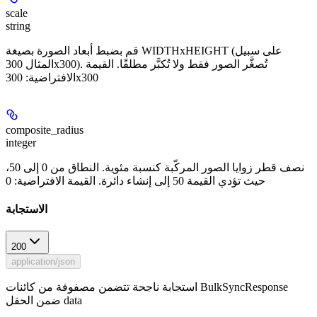
scale
string
قم بضبط أبعاد الصورة بصيغة WIDTHxHEIGHT (على سبيل
المثال 300x300). تُصغَّر الصور فقط ولا تُكبَّر مطلقًا. القيمة
الافتراضية: 300x300
composite_radius
integer
نصف قطر زوايا الصور المركّبة كنسبة مئوية. النطاق من 0 إلى 50،
حيث تؤدي القيمة 50 إلى إنشاء دائرة. القيمة الافتراضية: 0
الاستجابة
200
application/json
استجابة ناجحة تتضمن مصفوفة من كائنات BulkSyncResponse
ضمن الحقل data