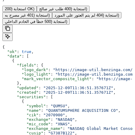
استجابة (400 طلب غير صالح)
استجابة (200 OK)
استجابة (404 لم يتم العثور على المورد)
استجابة (401 غير مصرح به)
استجابة (500 خطأ في الخادم الداخلي)
{
  "ok"
: 
true
,
  "data"
: [
    {
      "fields"
: {
        "logo_dark"
: 
"https://image-util.benzinga.com/a
        "logo_light"
: 
"https://image-util.benzinga.com/
        "mark_vector_composite_light"
: 
"https://image-u
      },
      "updated"
: 
"2025-12-09T11:36:51.357671Z"
,
      "created"
: 
"2025-12-09T11:36:51.357671Z"
,
      "securities"
: [
        {
          "symbol"
: 
"QUMSU"
,
          "name"
: 
"QUANTUMSPHERE ACQUISITION CO"
,
          "cik"
: 
"2070900"
,
          "exchange"
: 
"NASDAQ"
,
          "mic_code"
: 
"XNAS"
,
          "exchange_name"
: 
"NASDAQ Global Market Consol
          "cusip"
: 
"G7387B122"
,