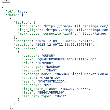
{
  "ok"
: 
true
,
  "data"
: [
    {
      "fields"
: {
        "logo_dark"
: 
"https://image-util.benzinga.com/a
        "logo_light"
: 
"https://image-util.benzinga.com/
        "mark_vector_composite_light"
: 
"https://image-u
      },
      "updated"
: 
"2025-12-09T11:36:51.357671Z"
,
      "created"
: 
"2025-12-09T11:36:51.357671Z"
,
      "securities"
: [
        {
          "symbol"
: 
"QUMSU"
,
          "name"
: 
"QUANTUMSPHERE ACQUISITION CO"
,
          "cik"
: 
"2070900"
,
          "exchange"
: 
"NASDAQ"
,
          "mic_code"
: 
"XNAS"
,
          "exchange_name"
: 
"NASDAQ Global Market Consol
          "cusip"
: 
"G7387B122"
,
          "isin"
: 
"KYG7387B1225"
,
          "country"
: 
"US"
,
          "figi_share_class"
: 
"BBG01VBMFN66"
,
          "figi"
: 
"BBG01VBMFLS6"
,
          "security_type"
: 
"Unit"
        }
      ]
    },