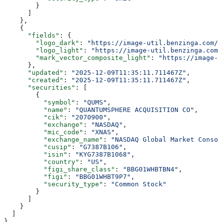
        }
      ]
    },
    {
      "fields"
: {
        "logo_dark"
: 
"https://image-util.benzinga.com/a
        "logo_light"
: 
"https://image-util.benzinga.com/
        "mark_vector_composite_light"
: 
"https://image-u
      },
      "updated"
: 
"2025-12-09T11:35:11.711467Z"
,
      "created"
: 
"2025-12-09T11:35:11.711467Z"
,
      "securities"
: [
        {
          "symbol"
: 
"QUMS"
,
          "name"
: 
"QUANTUMSPHERE ACQUISITION CO"
,
          "cik"
: 
"2070900"
,
          "exchange"
: 
"NASDAQ"
,
          "mic_code"
: 
"XNAS"
,
          "exchange_name"
: 
"NASDAQ Global Market Consol
          "cusip"
: 
"G7387B106"
,
          "isin"
: 
"KYG7387B1068"
,
          "country"
: 
"US"
,
          "figi_share_class"
: 
"BBG01WHBTBN4"
,
          "figi"
: 
"BBG01WHBT9P7"
,
          "security_type"
: 
"Common Stock"
        }
      ]
    }
  ]
}