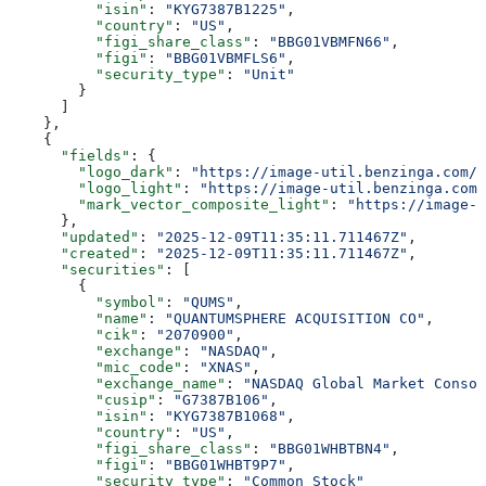
          "isin"
: 
"KYG7387B1225"
,
          "country"
: 
"US"
,
          "figi_share_class"
: 
"BBG01VBMFN66"
,
          "figi"
: 
"BBG01VBMFLS6"
,
          "security_type"
: 
"Unit"
        }
      ]
    },
    {
      "fields"
: {
        "logo_dark"
: 
"https://image-util.benzinga.com/a
        "logo_light"
: 
"https://image-util.benzinga.com/
        "mark_vector_composite_light"
: 
"https://image-u
      },
      "updated"
: 
"2025-12-09T11:35:11.711467Z"
,
      "created"
: 
"2025-12-09T11:35:11.711467Z"
,
      "securities"
: [
        {
          "symbol"
: 
"QUMS"
,
          "name"
: 
"QUANTUMSPHERE ACQUISITION CO"
,
          "cik"
: 
"2070900"
,
          "exchange"
: 
"NASDAQ"
,
          "mic_code"
: 
"XNAS"
,
          "exchange_name"
: 
"NASDAQ Global Market Consol
          "cusip"
: 
"G7387B106"
,
          "isin"
: 
"KYG7387B1068"
,
          "country"
: 
"US"
,
          "figi_share_class"
: 
"BBG01WHBTBN4"
,
          "figi"
: 
"BBG01WHBT9P7"
,
          "security_type"
: 
"Common Stock"