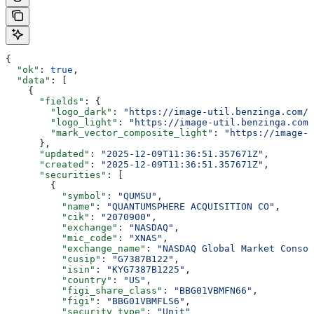
{
  "ok"
: 
true
,
  "data"
: [
    {
      "fields"
: {
        "logo_dark"
: 
"https://image-util.benzinga.com/a
        "logo_light"
: 
"https://image-util.benzinga.com/
        "mark_vector_composite_light"
: 
"https://image-u
      },
      "updated"
: 
"2025-12-09T11:36:51.357671Z"
,
      "created"
: 
"2025-12-09T11:36:51.357671Z"
,
      "securities"
: [
        {
          "symbol"
: 
"QUMSU"
,
          "name"
: 
"QUANTUMSPHERE ACQUISITION CO"
,
          "cik"
: 
"2070900"
,
          "exchange"
: 
"NASDAQ"
,
          "mic_code"
: 
"XNAS"
,
          "exchange_name"
: 
"NASDAQ Global Market Consol
          "cusip"
: 
"G7387B122"
,
          "isin"
: 
"KYG7387B1225"
,
          "country"
: 
"US"
,
          "figi_share_class"
: 
"BBG01VBMFN66"
,
          "figi"
: 
"BBG01VBMFLS6"
,
          "security_type"
: 
"Unit"