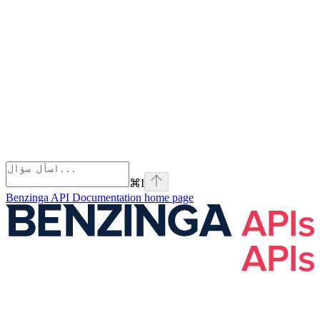
⌘
I
Benzinga API Documentation
home page