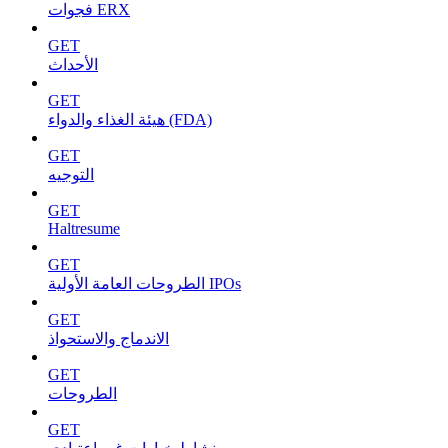
فجوات ERX
GET
الأحداث
GET
هيئة الغذاء والدواء (FDA)
GET
التوجيه
GET
Haltresume
GET
الطروحات العامة الأولية IPOs
GET
الاندماج والاستحواذ
GET
الطروحات
GET