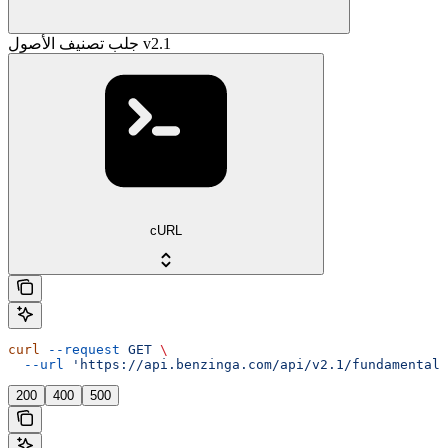
جلب تصنيف الأصول v2.1
cURL
curl
 --request
 GET
 \
  --url
 'https://api.benzinga.com/api/v2.1/fundamentals
200
400
500