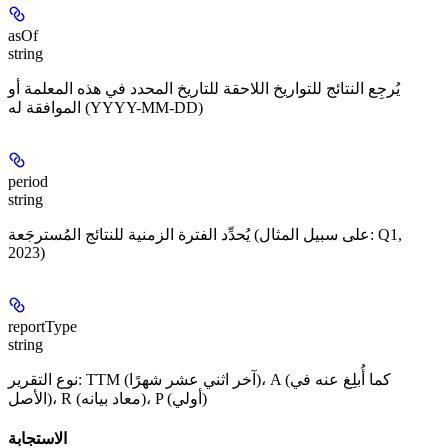
asOf
string
يُرجِع النتائج للتواريخ اللاحقة للتاريخ المحدد في هذه المعلمة أو
الموافقة له (YYYY-MM-DD)
period
string
يُحدِّد الفترة الزمنية للنتائج المُسترجَعة (على سبيل المثال: Q1,
2023)
reportType
string
نوع التقرير: TTM (آخر اثني عشر شهرًا)، A (كما أُبلِغ عنه في
الأصل)، R (معاد بيانه)، P (أولي)
الاستجابة