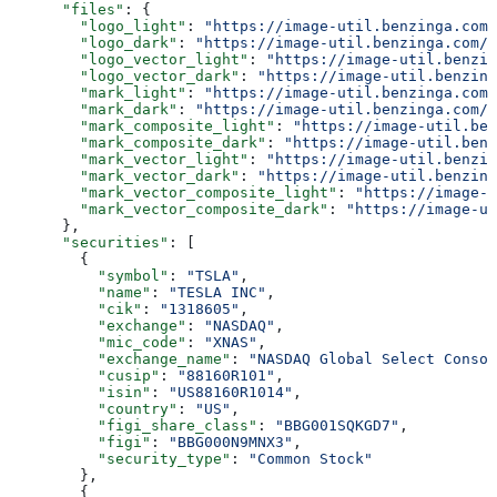
      "files"
: {
        "logo_light"
: 
"https://image-util.benzinga.com/
        "logo_dark"
: 
"https://image-util.benzinga.com/a
        "logo_vector_light"
: 
"https://image-util.benzin
        "logo_vector_dark"
: 
"https://image-util.benzing
        "mark_light"
: 
"https://image-util.benzinga.com/
        "mark_dark"
: 
"https://image-util.benzinga.com/a
        "mark_composite_light"
: 
"https://image-util.ben
        "mark_composite_dark"
: 
"https://image-util.benz
        "mark_vector_light"
: 
"https://image-util.benzin
        "mark_vector_dark"
: 
"https://image-util.benzing
        "mark_vector_composite_light"
: 
"https://image-u
        "mark_vector_composite_dark"
: 
"https://image-ut
      },
      "securities"
: [
        {
          "symbol"
: 
"TSLA"
,
          "name"
: 
"TESLA INC"
,
          "cik"
: 
"1318605"
,
          "exchange"
: 
"NASDAQ"
,
          "mic_code"
: 
"XNAS"
,
          "exchange_name"
: 
"NASDAQ Global Select Consol
          "cusip"
: 
"88160R101"
,
          "isin"
: 
"US88160R1014"
,
          "country"
: 
"US"
,
          "figi_share_class"
: 
"BBG001SQKGD7"
,
          "figi"
: 
"BBG000N9MNX3"
,
          "security_type"
: 
"Common Stock"
        },
        {