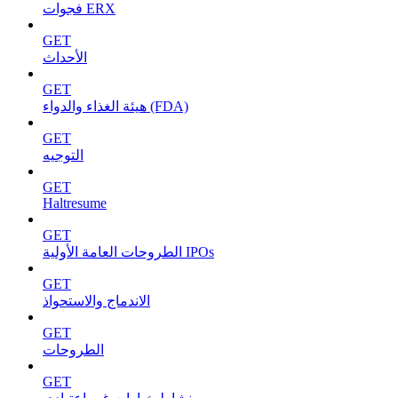
فجوات ERX
GET
الأحداث
GET
هيئة الغذاء والدواء (FDA)
GET
التوجيه
GET
Haltresume
GET
الطروحات العامة الأولية IPOs
GET
الاندماج والاستحواذ
GET
الطروحات
GET