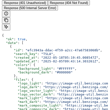
Response (401 Unauthorized)
Response (404 Not Found)
Response (500 Internal Server Error)
{
  "ok"
: 
true
,
  "data"
: [
    {
      "id"
: 
"efc3943a-ddac-4f59-a2cc-47a67583068b"
,
      "search_key"
: 
"TSLA"
,
      "created_at"
: 
"2022-05-18T05:19:45.008547Z"
,
      "updated_at"
: 
"2025-02-05T09:43:14.303261Z"
,
      "colors"
: {
        "background_light"
: 
"#FFFFFF"
,
        "background_dark"
: 
"#000000"
      },
      "files"
: {
        "logo_light"
: 
"https://image-util.benzinga.com/
        "logo_dark"
: 
"https://image-util.benzinga.com/a
        "logo_vector_light"
: 
"https://image-util.benzin
        "logo_vector_dark"
: 
"https://image-util.benzing
        "mark_light"
: 
"https://image-util.benzinga.com/
        "mark_dark"
: 
"https://image-util.benzinga.com/a
        "mark_composite_light"
: 
"https://image-util.ben
        "mark_composite_dark"
: 
"https://image-util.benz