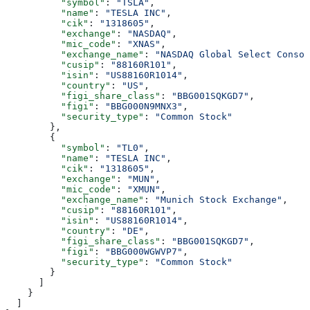
          "symbol"
: 
"TSLA"
,
          "name"
: 
"TESLA INC"
,
          "cik"
: 
"1318605"
,
          "exchange"
: 
"NASDAQ"
,
          "mic_code"
: 
"XNAS"
,
          "exchange_name"
: 
"NASDAQ Global Select Consol
          "cusip"
: 
"88160R101"
,
          "isin"
: 
"US88160R1014"
,
          "country"
: 
"US"
,
          "figi_share_class"
: 
"BBG001SQKGD7"
,
          "figi"
: 
"BBG000N9MNX3"
,
          "security_type"
: 
"Common Stock"
        },
        {
          "symbol"
: 
"TL0"
,
          "name"
: 
"TESLA INC"
,
          "cik"
: 
"1318605"
,
          "exchange"
: 
"MUN"
,
          "mic_code"
: 
"XMUN"
,
          "exchange_name"
: 
"Munich Stock Exchange"
,
          "cusip"
: 
"88160R101"
,
          "isin"
: 
"US88160R1014"
,
          "country"
: 
"DE"
,
          "figi_share_class"
: 
"BBG001SQKGD7"
,
          "figi"
: 
"BBG000WGWVP7"
,
          "security_type"
: 
"Common Stock"
        }
      ]
    }
  ]