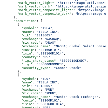
        "mark_vector_light"
: 
"https://image-util.benzin
        "mark_vector_dark"
: 
"https://image-util.benzing
        "mark_vector_composite_light"
: 
"https://image-u
        "mark_vector_composite_dark"
: 
"https://image-ut
      },
      "securities"
: [
        {
          "symbol"
: 
"TSLA"
,
          "name"
: 
"TESLA INC"
,
          "cik"
: 
"1318605"
,
          "exchange"
: 
"NASDAQ"
,
          "mic_code"
: 
"XNAS"
,
          "exchange_name"
: 
"NASDAQ Global Select Consol
          "cusip"
: 
"88160R101"
,
          "isin"
: 
"US88160R1014"
,
          "country"
: 
"US"
,
          "figi_share_class"
: 
"BBG001SQKGD7"
,
          "figi"
: 
"BBG000N9MNX3"
,
          "security_type"
: 
"Common Stock"
        },
        {
          "symbol"
: 
"TL0"
,
          "name"
: 
"TESLA INC"
,
          "cik"
: 
"1318605"
,
          "exchange"
: 
"MUN"
,
          "mic_code"
: 
"XMUN"
,
          "exchange_name"
: 
"Munich Stock Exchange"
,
          "cusip"
: 
"88160R101"
,
          "isin"
: 
"US88160R1014"
,
          "country"
: 
"DE"
,