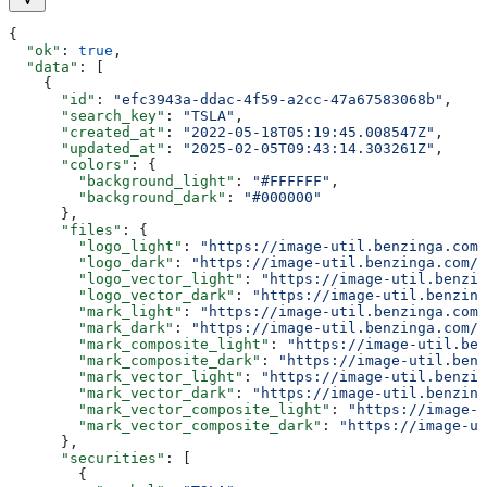
{
  "ok"
: 
true
,
  "data"
: [
    {
      "id"
: 
"efc3943a-ddac-4f59-a2cc-47a67583068b"
,
      "search_key"
: 
"TSLA"
,
      "created_at"
: 
"2022-05-18T05:19:45.008547Z"
,
      "updated_at"
: 
"2025-02-05T09:43:14.303261Z"
,
      "colors"
: {
        "background_light"
: 
"#FFFFFF"
,
        "background_dark"
: 
"#000000"
      },
      "files"
: {
        "logo_light"
: 
"https://image-util.benzinga.com/
        "logo_dark"
: 
"https://image-util.benzinga.com/a
        "logo_vector_light"
: 
"https://image-util.benzin
        "logo_vector_dark"
: 
"https://image-util.benzing
        "mark_light"
: 
"https://image-util.benzinga.com/
        "mark_dark"
: 
"https://image-util.benzinga.com/a
        "mark_composite_light"
: 
"https://image-util.ben
        "mark_composite_dark"
: 
"https://image-util.benz
        "mark_vector_light"
: 
"https://image-util.benzin
        "mark_vector_dark"
: 
"https://image-util.benzing
        "mark_vector_composite_light"
: 
"https://image-u
        "mark_vector_composite_dark"
: 
"https://image-ut
      },
      "securities"
: [
        {