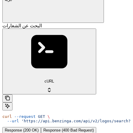
البحث عن الشعارات
cURL
curl
 --request
 GET
 \
  --url
 'https://api.benzinga.com/api/v2/logos/search?t
Response (200 OK)
Response (400 Bad Request)