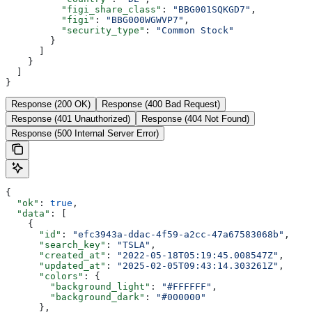
          "figi_share_class"
: 
"BBG001SQKGD7"
,
          "figi"
: 
"BBG000WGWVP7"
,
          "security_type"
: 
"Common Stock"
        }
      ]
    }
  ]
}
Response (200 OK)
Response (400 Bad Request)
Response (401 Unauthorized)
Response (404 Not Found)
Response (500 Internal Server Error)
{
  "ok"
: 
true
,
  "data"
: [
    {
      "id"
: 
"efc3943a-ddac-4f59-a2cc-47a67583068b"
,
      "search_key"
: 
"TSLA"
,
      "created_at"
: 
"2022-05-18T05:19:45.008547Z"
,
      "updated_at"
: 
"2025-02-05T09:43:14.303261Z"
,
      "colors"
: {
        "background_light"
: 
"#FFFFFF"
,
        "background_dark"
: 
"#000000"
      },