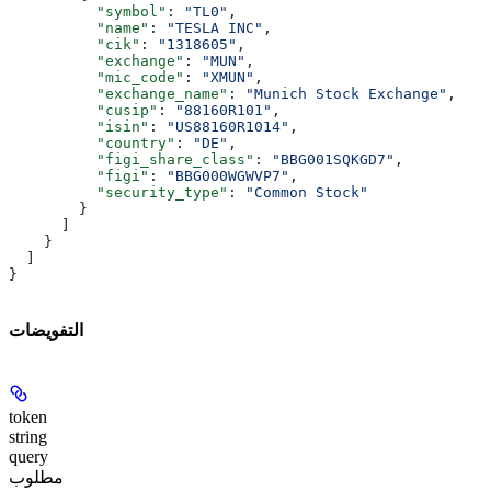
          "symbol"
: 
"TL0"
,
          "name"
: 
"TESLA INC"
,
          "cik"
: 
"1318605"
,
          "exchange"
: 
"MUN"
,
          "mic_code"
: 
"XMUN"
,
          "exchange_name"
: 
"Munich Stock Exchange"
,
          "cusip"
: 
"88160R101"
,
          "isin"
: 
"US88160R1014"
,
          "country"
: 
"DE"
,
          "figi_share_class"
: 
"BBG001SQKGD7"
,
          "figi"
: 
"BBG000WGWVP7"
,
          "security_type"
: 
"Common Stock"
        }
      ]
    }
  ]
}
التفويضات
token
string
query
مطلوب