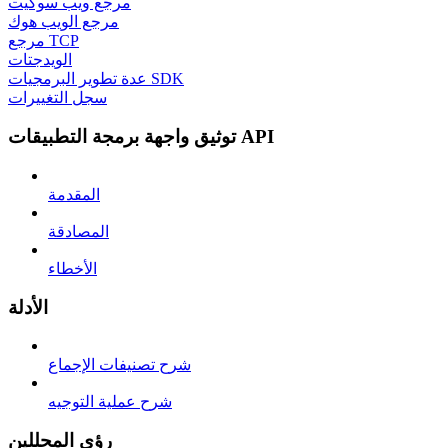
مرجع ويب سوكيت
مرجع الويب هوك
مرجع TCP
الويدجتات
عدة تطوير البرمجيات SDK
سجل التغييرات
توثيق واجهة برمجة التطبيقات API
المقدمة
المصادقة
الأخطاء
الأدلة
شرح تصنيفات الإجماع
شرح عملية التوجيه
رؤى المحللين