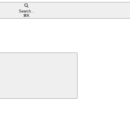
Search...
⌘
K