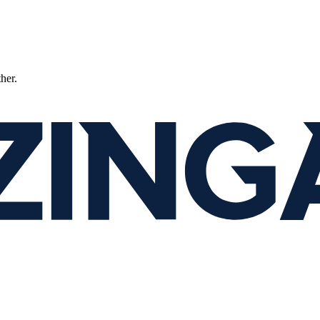
ther.