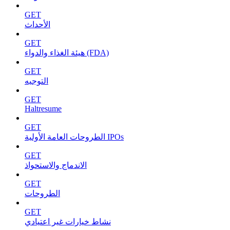
GET
الأحداث
GET
هيئة الغذاء والدواء (FDA)
GET
التوجيه
GET
Haltresume
GET
الطروحات العامة الأولية IPOs
GET
الاندماج والاستحواذ
GET
الطروحات
GET
نشاط خيارات غير اعتيادي