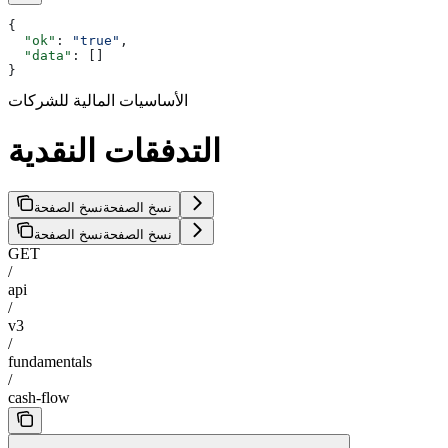
{
  "ok"
: 
"true"
,
  "data"
: []
}
الأساسيات المالية للشركات
التدفقات النقدية
نسخ الصفحة
نسخ الصفحة
نسخ الصفحة
نسخ الصفحة
GET
/
api
/
v3
/
fundamentals
/
cash-flow