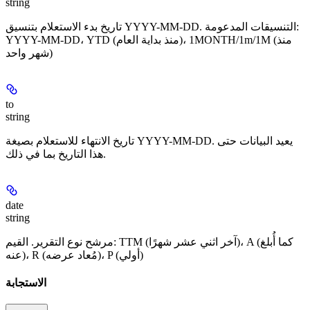
string
تاريخ بدء الاستعلام بتنسيق YYYY-MM-DD. التنسيقات المدعومة:
YYYY-MM-DD، ‏YTD (منذ بداية العام)، ‏1MONTH/1m/1M (منذ
شهر واحد)
to
string
تاريخ الانتهاء للاستعلام بصيغة YYYY-MM-DD. يعيد البيانات حتى
هذا التاريخ بما في ذلك.
date
string
مرشح نوع التقرير. القيم: TTM (آخر اثني عشر شهرًا)، A (كما أُبلغ
عنه)، R (مُعاد عرضه)، P (أولي)
الاستجابة