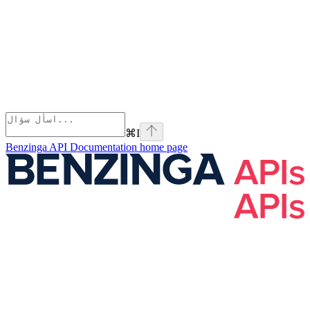
⌘
I
Benzinga API Documentation
home page