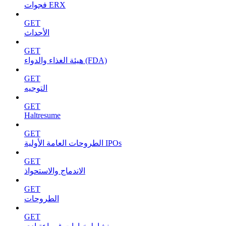
فجوات ERX
GET
الأحداث
GET
هيئة الغذاء والدواء (FDA)
GET
التوجيه
GET
Haltresume
GET
الطروحات العامة الأولية IPOs
GET
الاندماج والاستحواذ
GET
الطروحات
GET