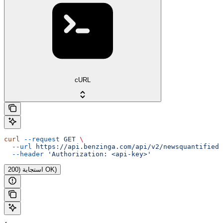
cURL
curl
 --request
 GET
 \
  --url
 https://api.benzinga.com/api/v2/newsquantified
 
  --header
 'Authorization: <api-key>'
استجابة (200 OK)