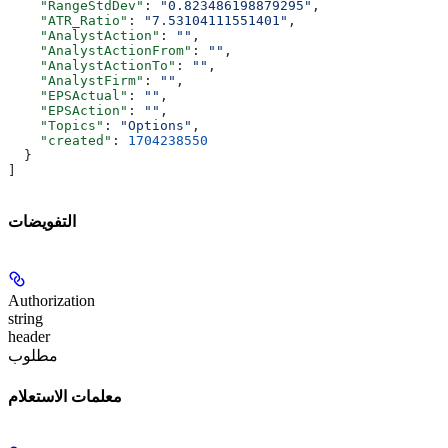
    "RangeStdDev"
: 
"0.823486198879295"
,
    "ATR_Ratio"
: 
"7.53104111551401"
,
    "AnalystAction"
: 
""
,
    "AnalystActionFrom"
: 
""
,
    "AnalystActionTo"
: 
""
,
    "AnalystFirm"
: 
""
,
    "EPSActual"
: 
""
,
    "EPSAction"
: 
""
,
    "Topics"
: 
"Options"
,
    "created"
: 
1704238550
  }
]
التفويضات
Authorization
string
header
مطلوب
معلمات الاستعلام