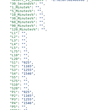
    "30_Seconds%"
: 
""
,
    "1_Minute%"
: 
""
,
    "5_Minutes%"
: 
""
,
    "10_Minutes%"
: 
""
,
    "30_Minutes%"
: 
""
,
    "60_Minutes%"
: 
""
,
    "90_Minutes%"
: 
""
,
    "120_Minutes%"
: 
""
,
    "L1"
: 
""
,
    "L2"
: 
""
,
    "L3"
: 
""
,
    "L4"
: 
""
,
    "L5"
: 
""
,
    "L75"
: 
""
,
    "L10"
: 
""
,
    "L20"
: 
""
,
    "S1"
: 
"925"
,
    "S2"
: 
"1165"
,
    "S3"
: 
"1255"
,
    "S4"
: 
"1546"
,
    "S5"
: 
""
,
    "S75"
: 
""
,
    "S10"
: 
""
,
    "S20"
: 
""
,
    "P1"
: 
"925"
,
    "P2"
: 
"1165"
,
    "P3"
: 
"1255"
,
    "P4"
: 
"1546"
,
    "P5"
: 
""
,