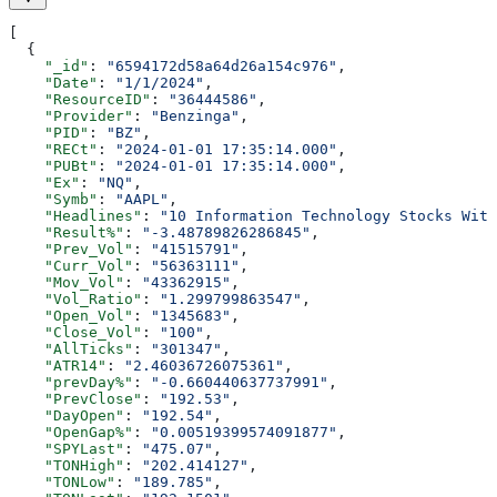
[
  {
    "_id"
: 
"6594172d58a64d26a154c976"
,
    "Date"
: 
"1/1/2024"
,
    "ResourceID"
: 
"36444586"
,
    "Provider"
: 
"Benzinga"
,
    "PID"
: 
"BZ"
,
    "RECt"
: 
"2024-01-01 17:35:14.000"
,
    "PUBt"
: 
"2024-01-01 17:35:14.000"
,
    "Ex"
: 
"NQ"
,
    "Symb"
: 
"AAPL"
,
    "Headlines"
: 
"10 Information Technology Stocks With
    "Result%"
: 
"-3.48789826286845"
,
    "Prev_Vol"
: 
"41515791"
,
    "Curr_Vol"
: 
"56363111"
,
    "Mov_Vol"
: 
"43362915"
,
    "Vol_Ratio"
: 
"1.299799863547"
,
    "Open_Vol"
: 
"1345683"
,
    "Close_Vol"
: 
"100"
,
    "AllTicks"
: 
"301347"
,
    "ATR14"
: 
"2.46036726075361"
,
    "prevDay%"
: 
"-0.660440637737991"
,
    "PrevClose"
: 
"192.53"
,
    "DayOpen"
: 
"192.54"
,
    "OpenGap%"
: 
"0.00519399574091877"
,
    "SPYLast"
: 
"475.07"
,
    "TONHigh"
: 
"202.414127"
,
    "TONLow"
: 
"189.785"
,