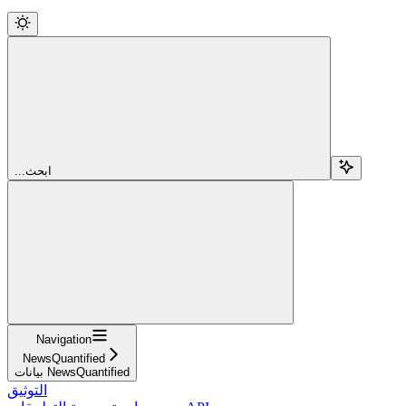
...ابحث
Navigation
NewsQuantified
بيانات NewsQuantified
التوثيق