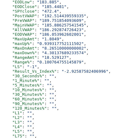
    "EODLow"
: 
"183.885"
,
    "EODClose"
: 
"185.4481"
,
    "SPYclose"
: 
"472.4"
,
    "PostVWAP"
: 
"192.514439559335"
,
    "PreVWAP"
: 
"189.751854093609"
,
    "MainVWAP"
: 
"185.886257541545"
,
    "AllVWAP"
: 
"186.292874726423"
,
    "EODVWAP"
: 
"186.053962602001"
,
    "MaxUpAmt"
: 
"1.8049"
,
    "maxUp%"
: 
"0.939317752111502"
,
    "MaxDnAmt"
: 
"8.26510000000002"
,
    "maxDown%"
: 
"4.30137689233574"
,
    "RangeAmt"
: 
"18.529127"
,
    "Range%"
: 
"0.100764755145879"
,
    "LS"
: 
"-1"
,
    "Result_Vs_Index%"
: 
"-2.92587582406996"
,
    "30_Seconds%"
: 
""
,
    "1_Minute%"
: 
""
,
    "5_Minutes%"
: 
""
,
    "10_Minutes%"
: 
""
,
    "30_Minutes%"
: 
""
,
    "60_Minutes%"
: 
""
,
    "90_Minutes%"
: 
""
,
    "120_Minutes%"
: 
""
,
    "L1"
: 
""
,
    "L2"
: 
""
,
    "L3"
: 
""
,
    "L4"
: 
""
,
    "L5"
: 
""
,
    "L75"
: 
""
,