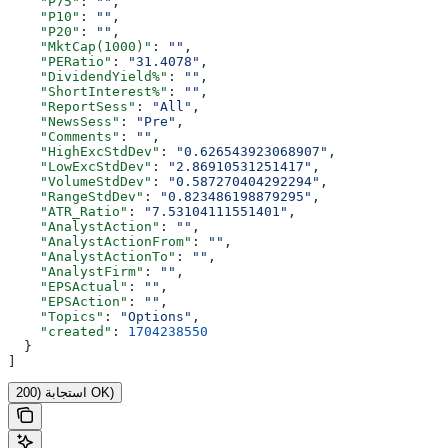
    "P75"
: 
""
,
    "P10"
: 
""
,
    "P20"
: 
""
,
    "MktCap(1000)"
: 
""
,
    "PERatio"
: 
"31.4078"
,
    "DividendYield%"
: 
""
,
    "ShortInterest%"
: 
""
,
    "ReportSess"
: 
"All"
,
    "NewsSess"
: 
"Pre"
,
    "Comments"
: 
""
,
    "HighExcStdDev"
: 
"0.626543923068907"
,
    "LowExcStdDev"
: 
"2.86910531251417"
,
    "VolumeStdDev"
: 
"0.587270404292294"
,
    "RangeStdDev"
: 
"0.823486198879295"
,
    "ATR_Ratio"
: 
"7.53104111551401"
,
    "AnalystAction"
: 
""
,
    "AnalystActionFrom"
: 
""
,
    "AnalystActionTo"
: 
""
,
    "AnalystFirm"
: 
""
,
    "EPSActual"
: 
""
,
    "EPSAction"
: 
""
,
    "Topics"
: 
"Options"
,
    "created"
: 
1704238550
  }
]
استجابة (200 OK)