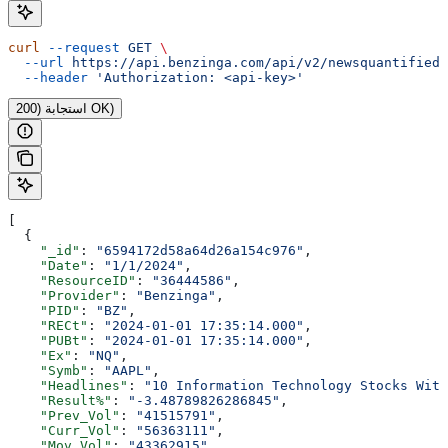
curl
 --request
 GET
 \
  --url
 https://api.benzinga.com/api/v2/newsquantified
 
  --header
 'Authorization: <api-key>'
استجابة (200 OK)
[
  {
    "_id"
: 
"6594172d58a64d26a154c976"
,
    "Date"
: 
"1/1/2024"
,
    "ResourceID"
: 
"36444586"
,
    "Provider"
: 
"Benzinga"
,
    "PID"
: 
"BZ"
,
    "RECt"
: 
"2024-01-01 17:35:14.000"
,
    "PUBt"
: 
"2024-01-01 17:35:14.000"
,
    "Ex"
: 
"NQ"
,
    "Symb"
: 
"AAPL"
,
    "Headlines"
: 
"10 Information Technology Stocks With
    "Result%"
: 
"-3.48789826286845"
,
    "Prev_Vol"
: 
"41515791"
,
    "Curr_Vol"
: 
"56363111"
,
    "Mov_Vol"
: 
"43362915"
,