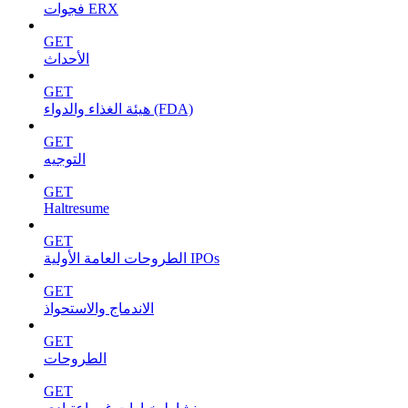
فجوات ERX
GET
الأحداث
GET
هيئة الغذاء والدواء (FDA)
GET
التوجيه
GET
Haltresume
GET
الطروحات العامة الأولية IPOs
GET
الاندماج والاستحواذ
GET
الطروحات
GET