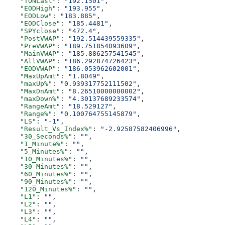
    "TONLast"
: 
"192.1501"
,
    "EODHigh"
: 
"193.955"
,
    "EODLow"
: 
"183.885"
,
    "EODClose"
: 
"185.4481"
,
    "SPYclose"
: 
"472.4"
,
    "PostVWAP"
: 
"192.514439559335"
,
    "PreVWAP"
: 
"189.751854093609"
,
    "MainVWAP"
: 
"185.886257541545"
,
    "AllVWAP"
: 
"186.292874726423"
,
    "EODVWAP"
: 
"186.053962602001"
,
    "MaxUpAmt"
: 
"1.8049"
,
    "maxUp%"
: 
"0.939317752111502"
,
    "MaxDnAmt"
: 
"8.26510000000002"
,
    "maxDown%"
: 
"4.30137689233574"
,
    "RangeAmt"
: 
"18.529127"
,
    "Range%"
: 
"0.100764755145879"
,
    "LS"
: 
"-1"
,
    "Result_Vs_Index%"
: 
"-2.92587582406996"
,
    "30_Seconds%"
: 
""
,
    "1_Minute%"
: 
""
,
    "5_Minutes%"
: 
""
,
    "10_Minutes%"
: 
""
,
    "30_Minutes%"
: 
""
,
    "60_Minutes%"
: 
""
,
    "90_Minutes%"
: 
""
,
    "120_Minutes%"
: 
""
,
    "L1"
: 
""
,
    "L2"
: 
""
,
    "L3"
: 
""
,
    "L4"
: 
""
,