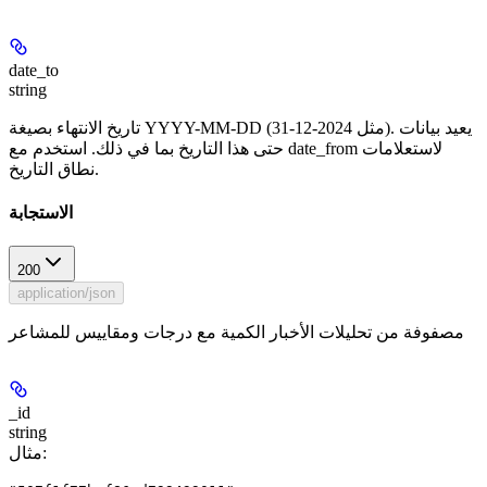
date_to
string
تاريخ الانتهاء بصيغة YYYY-MM-DD (مثل 2024-12-31). يعيد بيانات
حتى هذا التاريخ بما في ذلك. استخدم مع date_from لاستعلامات
نطاق التاريخ.
الاستجابة
200
application/json
مصفوفة من تحليلات الأخبار الكمية مع درجات ومقاييس للمشاعر
_id
string
:
مثال