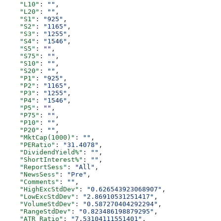
    "L10"
: 
""
,
    "L20"
: 
""
,
    "S1"
: 
"925"
,
    "S2"
: 
"1165"
,
    "S3"
: 
"1255"
,
    "S4"
: 
"1546"
,
    "S5"
: 
""
,
    "S75"
: 
""
,
    "S10"
: 
""
,
    "S20"
: 
""
,
    "P1"
: 
"925"
,
    "P2"
: 
"1165"
,
    "P3"
: 
"1255"
,
    "P4"
: 
"1546"
,
    "P5"
: 
""
,
    "P75"
: 
""
,
    "P10"
: 
""
,
    "P20"
: 
""
,
    "MktCap(1000)"
: 
""
,
    "PERatio"
: 
"31.4078"
,
    "DividendYield%"
: 
""
,
    "ShortInterest%"
: 
""
,
    "ReportSess"
: 
"All"
,
    "NewsSess"
: 
"Pre"
,
    "Comments"
: 
""
,
    "HighExcStdDev"
: 
"0.626543923068907"
,
    "LowExcStdDev"
: 
"2.86910531251417"
,
    "VolumeStdDev"
: 
"0.587270404292294"
,
    "RangeStdDev"
: 
"0.823486198879295"
,
    "ATR_Ratio"
: 
"7.53104111551401"
,