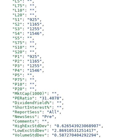
    "L5"
: 
""
,
    "L75"
: 
""
,
    "L10"
: 
""
,
    "L20"
: 
""
,
    "S1"
: 
"925"
,
    "S2"
: 
"1165"
,
    "S3"
: 
"1255"
,
    "S4"
: 
"1546"
,
    "S5"
: 
""
,
    "S75"
: 
""
,
    "S10"
: 
""
,
    "S20"
: 
""
,
    "P1"
: 
"925"
,
    "P2"
: 
"1165"
,
    "P3"
: 
"1255"
,
    "P4"
: 
"1546"
,
    "P5"
: 
""
,
    "P75"
: 
""
,
    "P10"
: 
""
,
    "P20"
: 
""
,
    "MktCap(1000)"
: 
""
,
    "PERatio"
: 
"31.4078"
,
    "DividendYield%"
: 
""
,
    "ShortInterest%"
: 
""
,
    "ReportSess"
: 
"All"
,
    "NewsSess"
: 
"Pre"
,
    "Comments"
: 
""
,
    "HighExcStdDev"
: 
"0.626543923068907"
,
    "LowExcStdDev"
: 
"2.86910531251417"
,
    "VolumeStdDev"
: 
"0.587270404292294"
,