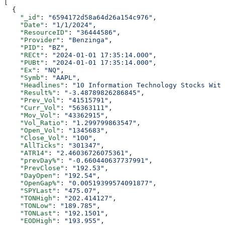
[
  {
    "_id"
: 
"6594172d58a64d26a154c976"
,
    "Date"
: 
"1/1/2024"
,
    "ResourceID"
: 
"36444586"
,
    "Provider"
: 
"Benzinga"
,
    "PID"
: 
"BZ"
,
    "RECt"
: 
"2024-01-01 17:35:14.000"
,
    "PUBt"
: 
"2024-01-01 17:35:14.000"
,
    "Ex"
: 
"NQ"
,
    "Symb"
: 
"AAPL"
,
    "Headlines"
: 
"10 Information Technology Stocks With
    "Result%"
: 
"-3.48789826286845"
,
    "Prev_Vol"
: 
"41515791"
,
    "Curr_Vol"
: 
"56363111"
,
    "Mov_Vol"
: 
"43362915"
,
    "Vol_Ratio"
: 
"1.299799863547"
,
    "Open_Vol"
: 
"1345683"
,
    "Close_Vol"
: 
"100"
,
    "AllTicks"
: 
"301347"
,
    "ATR14"
: 
"2.46036726075361"
,
    "prevDay%"
: 
"-0.660440637737991"
,
    "PrevClose"
: 
"192.53"
,
    "DayOpen"
: 
"192.54"
,
    "OpenGap%"
: 
"0.00519399574091877"
,
    "SPYLast"
: 
"475.07"
,
    "TONHigh"
: 
"202.414127"
,
    "TONLow"
: 
"189.785"
,
    "TONLast"
: 
"192.1501"
,
    "EODHigh"
: 
"193.955"
,