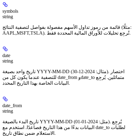
symbols
string
قائمة من رموز تداول الأسهم مفصولة بفواصل لتصفية النتائج (مثلًا:
AAPL,MSFT,TSLA). تُرجِع تحليلات للأوراق المالية المحددة فقط.
date
string
تاريخ واحد بصيغة YYYY-MM-DD (مثال: 2024-12-30). اختصار
للتصفية عندما يكون كل من date_from وdate_to متماثلين. يُرجِع
البيانات الخاصة بهذا التاريخ المحدد.
date_from
string
تاريخ البدء بالصيغة YYYY-MM-DD (مثل: 2024-01-01). يُرجِع
البيانات بدءًا من هذا التاريخ فصاعدًا. استخدم مع date_to لطلبات
الاستعلام ضمن نطاق تاريخ.