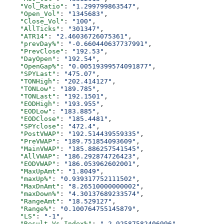
    "Vol_Ratio"
: 
"1.299799863547"
,
    "Open_Vol"
: 
"1345683"
,
    "Close_Vol"
: 
"100"
,
    "AllTicks"
: 
"301347"
,
    "ATR14"
: 
"2.46036726075361"
,
    "prevDay%"
: 
"-0.660440637737991"
,
    "PrevClose"
: 
"192.53"
,
    "DayOpen"
: 
"192.54"
,
    "OpenGap%"
: 
"0.00519399574091877"
,
    "SPYLast"
: 
"475.07"
,
    "TONHigh"
: 
"202.414127"
,
    "TONLow"
: 
"189.785"
,
    "TONLast"
: 
"192.1501"
,
    "EODHigh"
: 
"193.955"
,
    "EODLow"
: 
"183.885"
,
    "EODClose"
: 
"185.4481"
,
    "SPYclose"
: 
"472.4"
,
    "PostVWAP"
: 
"192.514439559335"
,
    "PreVWAP"
: 
"189.751854093609"
,
    "MainVWAP"
: 
"185.886257541545"
,
    "AllVWAP"
: 
"186.292874726423"
,
    "EODVWAP"
: 
"186.053962602001"
,
    "MaxUpAmt"
: 
"1.8049"
,
    "maxUp%"
: 
"0.939317752111502"
,
    "MaxDnAmt"
: 
"8.26510000000002"
,
    "maxDown%"
: 
"4.30137689233574"
,
    "RangeAmt"
: 
"18.529127"
,
    "Range%"
: 
"0.100764755145879"
,
    "LS"
: 
"-1"
,
    "Result_Vs_Index%"
: 
"-2.92587582406996"
,