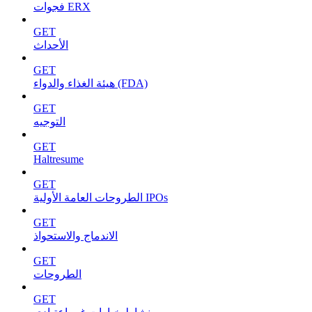
فجوات ERX
GET
الأحداث
GET
هيئة الغذاء والدواء (FDA)
GET
التوجيه
GET
Haltresume
GET
الطروحات العامة الأولية IPOs
GET
الاندماج والاستحواذ
GET
الطروحات
GET