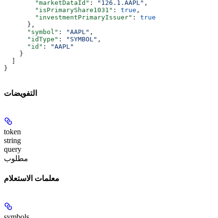
        "marketDataId"
: 
"126.1.AAPL"
,
        "isPrimaryShare1031"
: 
true
,
        "investmentPrimaryIssuer"
: 
true
      },
      "symbol"
: 
"AAPL"
,
      "idType"
: 
"SYMBOL"
,
      "id"
: 
"AAPL"
    }
  ]
}
التفويضات
token
string
query
مطلوب
معلمات الاستعلام
symbols