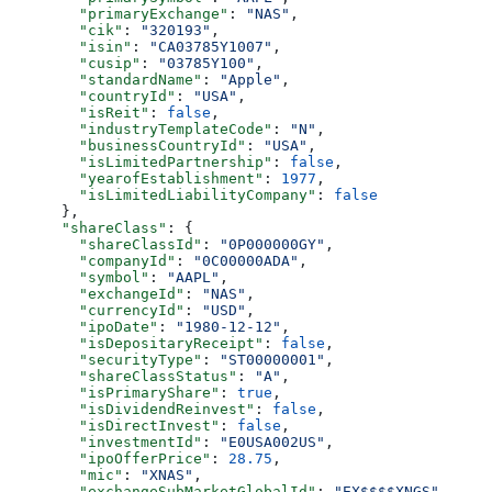
        "primaryExchange"
: 
"NAS"
,
        "cik"
: 
"320193"
,
        "isin"
: 
"CA03785Y1007"
,
        "cusip"
: 
"03785Y100"
,
        "standardName"
: 
"Apple"
,
        "countryId"
: 
"USA"
,
        "isReit"
: 
false
,
        "industryTemplateCode"
: 
"N"
,
        "businessCountryId"
: 
"USA"
,
        "isLimitedPartnership"
: 
false
,
        "yearofEstablishment"
: 
1977
,
        "isLimitedLiabilityCompany"
: 
false
      },
      "shareClass"
: {
        "shareClassId"
: 
"0P000000GY"
,
        "companyId"
: 
"0C00000ADA"
,
        "symbol"
: 
"AAPL"
,
        "exchangeId"
: 
"NAS"
,
        "currencyId"
: 
"USD"
,
        "ipoDate"
: 
"1980-12-12"
,
        "isDepositaryReceipt"
: 
false
,
        "securityType"
: 
"ST00000001"
,
        "shareClassStatus"
: 
"A"
,
        "isPrimaryShare"
: 
true
,
        "isDividendReinvest"
: 
false
,
        "isDirectInvest"
: 
false
,
        "investmentId"
: 
"E0USA002US"
,
        "ipoOfferPrice"
: 
28.75
,
        "mic"
: 
"XNAS"
,
        "exchangeSubMarketGlobalId"
: 
"EX$$$$XNGS"
,