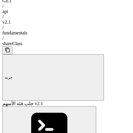
GET
/
api
/
v2.1
/
fundamentals
/
shareClass
جربه
جلب فئة الأسهم v2.1