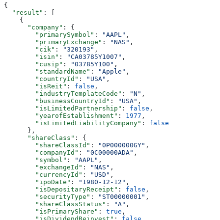
{
  "result"
: [
    {
      "company"
: {
        "primarySymbol"
: 
"AAPL"
,
        "primaryExchange"
: 
"NAS"
,
        "cik"
: 
"320193"
,
        "isin"
: 
"CA03785Y1007"
,
        "cusip"
: 
"03785Y100"
,
        "standardName"
: 
"Apple"
,
        "countryId"
: 
"USA"
,
        "isReit"
: 
false
,
        "industryTemplateCode"
: 
"N"
,
        "businessCountryId"
: 
"USA"
,
        "isLimitedPartnership"
: 
false
,
        "yearofEstablishment"
: 
1977
,
        "isLimitedLiabilityCompany"
: 
false
      },
      "shareClass"
: {
        "shareClassId"
: 
"0P000000GY"
,
        "companyId"
: 
"0C00000ADA"
,
        "symbol"
: 
"AAPL"
,
        "exchangeId"
: 
"NAS"
,
        "currencyId"
: 
"USD"
,
        "ipoDate"
: 
"1980-12-12"
,
        "isDepositaryReceipt"
: 
false
,
        "securityType"
: 
"ST00000001"
,
        "shareClassStatus"
: 
"A"
,
        "isPrimaryShare"
: 
true
,
        "isDividendReinvest"
: 
false
,