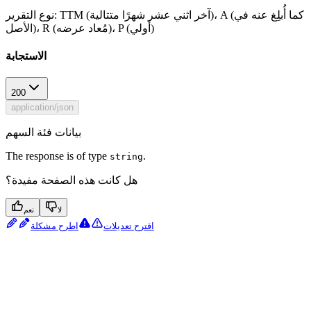
نوع التقرير: TTM (آخر اثني عشر شهرًا متتالية)، A (كما أُبلِغ عنه في
الأصل)، R (مُعاد عرضه)، P (أولي)
الاستجابة
200
application/json
بيانات فئة السهم
The response is of type
.
string
هل كانت هذه الصفحة مفيدة؟
لا
نعم
اقترح تعديلات
اطرح مشكلة