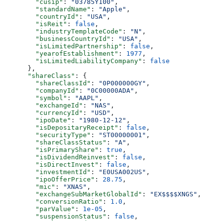
        "cusip"
: 
"03785Y100"
,
        "standardName"
: 
"Apple"
,
        "countryId"
: 
"USA"
,
        "isReit"
: 
false
,
        "industryTemplateCode"
: 
"N"
,
        "businessCountryId"
: 
"USA"
,
        "isLimitedPartnership"
: 
false
,
        "yearofEstablishment"
: 
1977
,
        "isLimitedLiabilityCompany"
: 
false
      },
      "shareClass"
: {
        "shareClassId"
: 
"0P000000GY"
,
        "companyId"
: 
"0C00000ADA"
,
        "symbol"
: 
"AAPL"
,
        "exchangeId"
: 
"NAS"
,
        "currencyId"
: 
"USD"
,
        "ipoDate"
: 
"1980-12-12"
,
        "isDepositaryReceipt"
: 
false
,
        "securityType"
: 
"ST00000001"
,
        "shareClassStatus"
: 
"A"
,
        "isPrimaryShare"
: 
true
,
        "isDividendReinvest"
: 
false
,
        "isDirectInvest"
: 
false
,
        "investmentId"
: 
"E0USA002US"
,
        "ipoOfferPrice"
: 
28.75
,
        "mic"
: 
"XNAS"
,
        "exchangeSubMarketGlobalId"
: 
"EX$$$$XNGS"
,
        "conversionRatio"
: 
1.0
,
        "parValue"
: 
1e-05
,
        "suspensionStatus"
: 
false
,